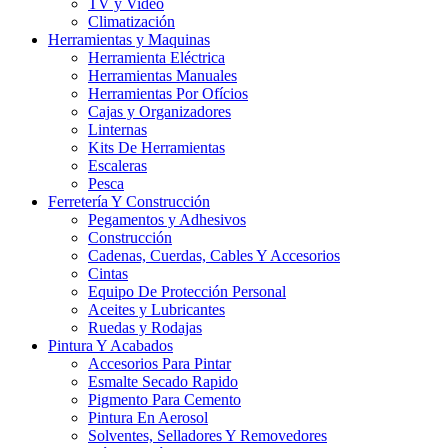
TV y Video
Climatización
Herramientas y Maquinas
Herramienta Eléctrica
Herramientas Manuales
Herramientas Por Ofícios
Cajas y Organizadores
Linternas
Kits De Herramientas
Escaleras
Pesca
Ferretería Y Construcción
Pegamentos y Adhesivos
Construcción
Cadenas, Cuerdas, Cables Y Accesorios
Cintas
Equipo De Protección Personal
Aceites y Lubricantes
Ruedas y Rodajas
Pintura Y Acabados
Accesorios Para Pintar
Esmalte Secado Rapido
Pigmento Para Cemento
Pintura En Aerosol
Solventes, Selladores Y Removedores