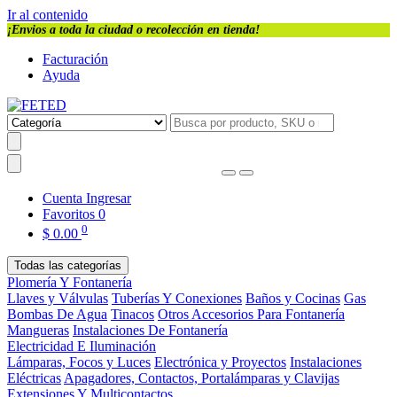
Ir al contenido
¡Envios a toda la ciudad o recolección en tienda!
Facturación
Ayuda
Cuenta
Ingresar
Favoritos
0
0
$
0.00
Todas las categorías
Plomería Y Fontanería
Llaves y Válvulas
Tuberías Y Conexiones
Baños y Cocinas
Gas
Bombas De Agua
Tinacos
Otros Accesorios Para Fontanería
Mangueras
Instalaciones De Fontanería
Electricidad E Iluminación
Lámparas, Focos y Luces
Electrónica y Proyectos
Instalaciones
Eléctricas
Apagadores, Contactos, Portalámparas y Clavijas
Extensiones Y Multicontactos