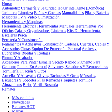
Hogar
Automotriz
Cerrajería y Seguridad
Hogar Inteligente (Domótica)
Jardinería
Limpieza
Baños y Cocinas
Manualidades
Pilas y Baterias
Mascotas
TV y Video
Climatización
Herramientas y Maquinas
Herramienta Eléctrica
Herramientas Manuales
Herramientas Por
Ofícios
Cajas y Organizadores
Linternas
Kits De Herramientas
Escaleras
Pesca
Ferretería Y Construcción
Pegamentos y Adhesivos
Construcción
Cadenas, Cuerdas, Cables Y
Accesorios
Cintas
Equipo De Protección Personal
Aceites y
Lubricantes
Ruedas y Rodajas
Pintura Y Acabados
Accesorios Para Pintar
Esmalte Secado Rapido
Pigmento Para
Cemento
Pintura En Aerosol
Solventes, Selladores Y Removedores
Tornillería, Fijación Y Otros
Armellas Y Alcayatas
Clavos, Tachuelas Y Otros
Ménsulas,
Escuadras Y Soportes
Pijas
Remaches
Taquetes
Tornillos
Abrazaderas
Birlos
Varilla Roscada
Remates
Más vendidos
Novedades
Remates
HOT
Marcas