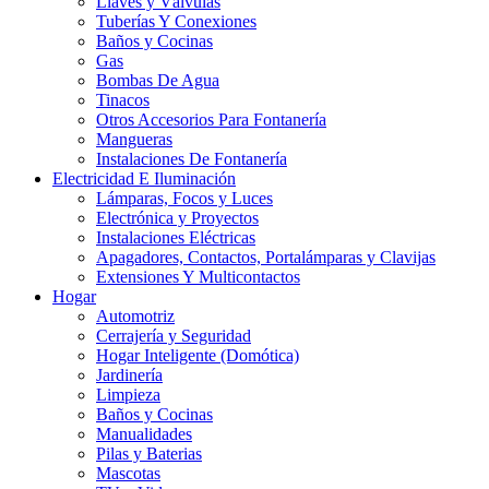
Llaves y Válvulas
Tuberías Y Conexiones
Baños y Cocinas
Gas
Bombas De Agua
Tinacos
Otros Accesorios Para Fontanería
Mangueras
Instalaciones De Fontanería
Electricidad E Iluminación
Lámparas, Focos y Luces
Electrónica y Proyectos
Instalaciones Eléctricas
Apagadores, Contactos, Portalámparas y Clavijas
Extensiones Y Multicontactos
Hogar
Automotriz
Cerrajería y Seguridad
Hogar Inteligente (Domótica)
Jardinería
Limpieza
Baños y Cocinas
Manualidades
Pilas y Baterias
Mascotas