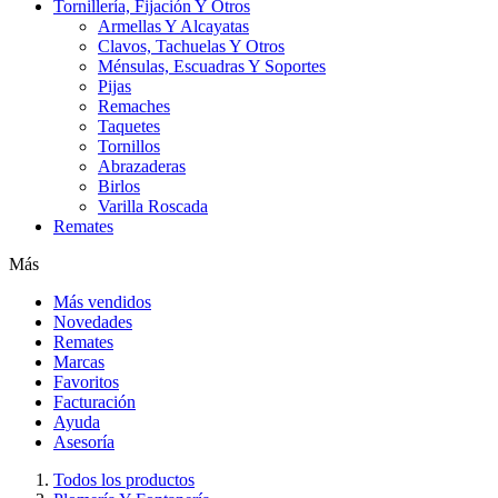
Tornillería, Fijación Y Otros
Armellas Y Alcayatas
Clavos, Tachuelas Y Otros
Ménsulas, Escuadras Y Soportes
Pijas
Remaches
Taquetes
Tornillos
Abrazaderas
Birlos
Varilla Roscada
Remates
Más
Más vendidos
Novedades
Remates
Marcas
Favoritos
Facturación
Ayuda
Asesoría
Todos los productos