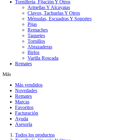
Tornillería, Fijación Y Otros
Armellas Y Alcayatas
Clavos, Tachuelas Y Otros
Ménsulas, Escuadras Y Soportes
Pijas
Remaches
Taquetes
Tornillos
Abrazaderas
Birlos
Varilla Roscada
Remates
Más
Más vendidos
Novedades
Remates
Marcas
Favoritos
Facturación
Ayuda
Asesoría
Todos los productos