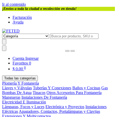
Ir al contenido
¡Envios a toda la ciudad o recolección en tienda!
Facturación
Ayuda
Cuenta
Ingresar
Favoritos
0
0
$
0.00
Todas las categorías
Plomería Y Fontanería
Llaves y Válvulas
Tuberías Y Conexiones
Baños y Cocinas
Gas
Bombas De Agua
Tinacos
Otros Accesorios Para Fontanería
Mangueras
Instalaciones De Fontanería
Electricidad E Iluminación
Lámparas, Focos y Luces
Electrónica y Proyectos
Instalaciones
Eléctricas
Apagadores, Contactos, Portalámparas y Clavijas
Extensiones Y Multicontactos