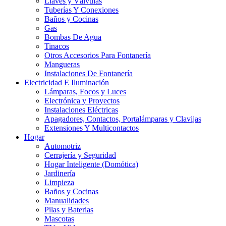
Llaves y Válvulas
Tuberías Y Conexiones
Baños y Cocinas
Gas
Bombas De Agua
Tinacos
Otros Accesorios Para Fontanería
Mangueras
Instalaciones De Fontanería
Electricidad E Iluminación
Lámparas, Focos y Luces
Electrónica y Proyectos
Instalaciones Eléctricas
Apagadores, Contactos, Portalámparas y Clavijas
Extensiones Y Multicontactos
Hogar
Automotriz
Cerrajería y Seguridad
Hogar Inteligente (Domótica)
Jardinería
Limpieza
Baños y Cocinas
Manualidades
Pilas y Baterias
Mascotas