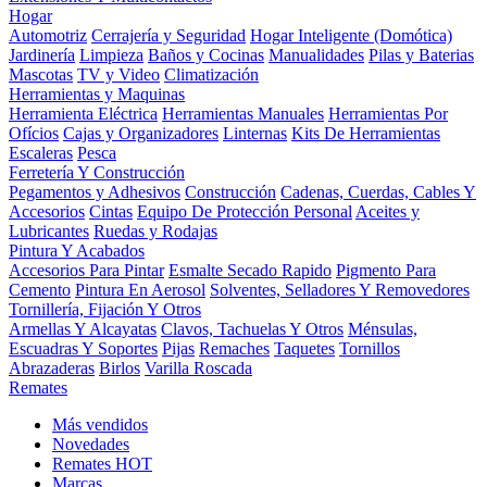
Hogar
Automotriz
Cerrajería y Seguridad
Hogar Inteligente (Domótica)
Jardinería
Limpieza
Baños y Cocinas
Manualidades
Pilas y Baterias
Mascotas
TV y Video
Climatización
Herramientas y Maquinas
Herramienta Eléctrica
Herramientas Manuales
Herramientas Por
Ofícios
Cajas y Organizadores
Linternas
Kits De Herramientas
Escaleras
Pesca
Ferretería Y Construcción
Pegamentos y Adhesivos
Construcción
Cadenas, Cuerdas, Cables Y
Accesorios
Cintas
Equipo De Protección Personal
Aceites y
Lubricantes
Ruedas y Rodajas
Pintura Y Acabados
Accesorios Para Pintar
Esmalte Secado Rapido
Pigmento Para
Cemento
Pintura En Aerosol
Solventes, Selladores Y Removedores
Tornillería, Fijación Y Otros
Armellas Y Alcayatas
Clavos, Tachuelas Y Otros
Ménsulas,
Escuadras Y Soportes
Pijas
Remaches
Taquetes
Tornillos
Abrazaderas
Birlos
Varilla Roscada
Remates
Más vendidos
Novedades
Remates
HOT
Marcas