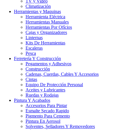
TV y Video
Climatización
Herramientas y Maquinas
Herramienta Eléctrica
Herramientas Manuales
Herramientas Por Ofícios
Cajas y Organizadores
Linternas
Kits De Herramientas
Escaleras
Pesca
Ferretería Y Construcción
Pegamentos y Adhesivos
Construcción
Cadenas, Cuerdas, Cables Y Accesorios
Cintas
Equipo De Protección Personal
Aceites y Lubricantes
Ruedas y Rodajas
Pintura Y Acabados
Accesorios Para Pintar
Esmalte Secado Rapido
Pigmento Para Cemento
Pintura En Aerosol
Solventes, Selladores Y Removedores