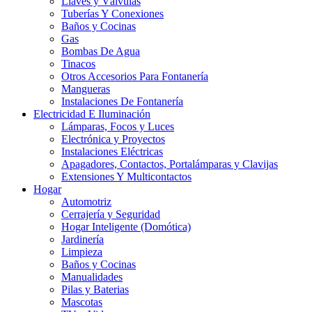
Llaves y Válvulas
Tuberías Y Conexiones
Baños y Cocinas
Gas
Bombas De Agua
Tinacos
Otros Accesorios Para Fontanería
Mangueras
Instalaciones De Fontanería
Electricidad E Iluminación
Lámparas, Focos y Luces
Electrónica y Proyectos
Instalaciones Eléctricas
Apagadores, Contactos, Portalámparas y Clavijas
Extensiones Y Multicontactos
Hogar
Automotriz
Cerrajería y Seguridad
Hogar Inteligente (Domótica)
Jardinería
Limpieza
Baños y Cocinas
Manualidades
Pilas y Baterias
Mascotas