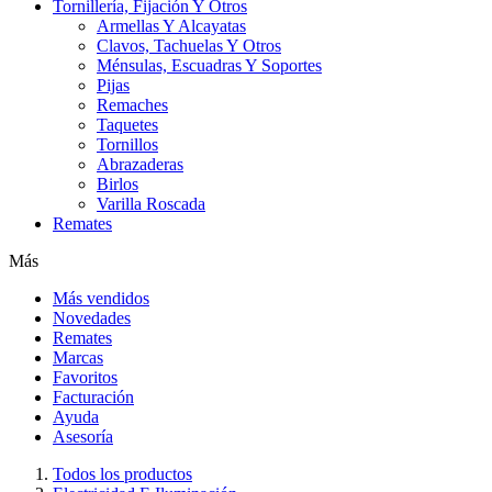
Tornillería, Fijación Y Otros
Armellas Y Alcayatas
Clavos, Tachuelas Y Otros
Ménsulas, Escuadras Y Soportes
Pijas
Remaches
Taquetes
Tornillos
Abrazaderas
Birlos
Varilla Roscada
Remates
Más
Más vendidos
Novedades
Remates
Marcas
Favoritos
Facturación
Ayuda
Asesoría
Todos los productos