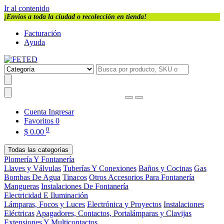
Ir al contenido
¡Envios a toda la ciudad o recolección en tienda!
Facturación
Ayuda
Cuenta
Ingresar
Favoritos
0
0
$
0.00
Todas las categorías
Plomería Y Fontanería
Llaves y Válvulas
Tuberías Y Conexiones
Baños y Cocinas
Gas
Bombas De Agua
Tinacos
Otros Accesorios Para Fontanería
Mangueras
Instalaciones De Fontanería
Electricidad E Iluminación
Lámparas, Focos y Luces
Electrónica y Proyectos
Instalaciones
Eléctricas
Apagadores, Contactos, Portalámparas y Clavijas
Extensiones Y Multicontactos