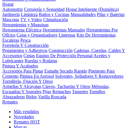
Hogar
Automotriz
Cerrajería y Seguridad
Hogar Inteligente (Domótica)
Jardinería
Limpieza
Baños y Cocinas
Manualidades
Pilas y Baterias
Mascotas
TV y Video
Climatización
Herramientas y Maquinas
Herramienta Eléctrica
Herramientas Manuales
Herramientas Por
Ofícios
Cajas y Organizadores
Linternas
Kits De Herramientas
Escaleras
Pesca
Ferretería Y Construcción
Pegamentos y Adhesivos
Construcción
Cadenas, Cuerdas, Cables Y
Accesorios
Cintas
Equipo De Protección Personal
Aceites y
Lubricantes
Ruedas y Rodajas
Pintura Y Acabados
Accesorios Para Pintar
Esmalte Secado Rapido
Pigmento Para
Cemento
Pintura En Aerosol
Solventes, Selladores Y Removedores
Tornillería, Fijación Y Otros
Armellas Y Alcayatas
Clavos, Tachuelas Y Otros
Ménsulas,
Escuadras Y Soportes
Pijas
Remaches
Taquetes
Tornillos
Abrazaderas
Birlos
Varilla Roscada
Remates
Más vendidos
Novedades
Remates
HOT
Marcas