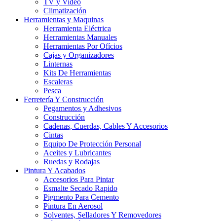
TV y Video
Climatización
Herramientas y Maquinas
Herramienta Eléctrica
Herramientas Manuales
Herramientas Por Ofícios
Cajas y Organizadores
Linternas
Kits De Herramientas
Escaleras
Pesca
Ferretería Y Construcción
Pegamentos y Adhesivos
Construcción
Cadenas, Cuerdas, Cables Y Accesorios
Cintas
Equipo De Protección Personal
Aceites y Lubricantes
Ruedas y Rodajas
Pintura Y Acabados
Accesorios Para Pintar
Esmalte Secado Rapido
Pigmento Para Cemento
Pintura En Aerosol
Solventes, Selladores Y Removedores