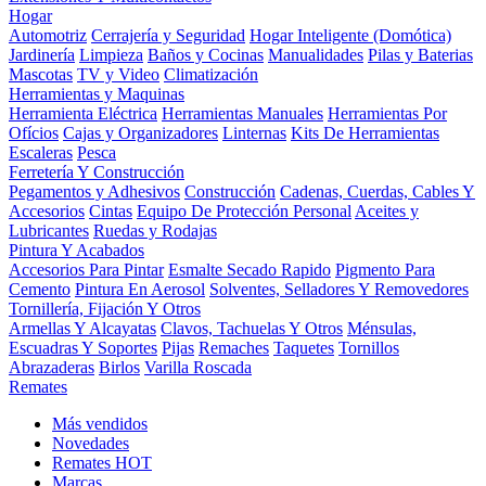
Hogar
Automotriz
Cerrajería y Seguridad
Hogar Inteligente (Domótica)
Jardinería
Limpieza
Baños y Cocinas
Manualidades
Pilas y Baterias
Mascotas
TV y Video
Climatización
Herramientas y Maquinas
Herramienta Eléctrica
Herramientas Manuales
Herramientas Por
Ofícios
Cajas y Organizadores
Linternas
Kits De Herramientas
Escaleras
Pesca
Ferretería Y Construcción
Pegamentos y Adhesivos
Construcción
Cadenas, Cuerdas, Cables Y
Accesorios
Cintas
Equipo De Protección Personal
Aceites y
Lubricantes
Ruedas y Rodajas
Pintura Y Acabados
Accesorios Para Pintar
Esmalte Secado Rapido
Pigmento Para
Cemento
Pintura En Aerosol
Solventes, Selladores Y Removedores
Tornillería, Fijación Y Otros
Armellas Y Alcayatas
Clavos, Tachuelas Y Otros
Ménsulas,
Escuadras Y Soportes
Pijas
Remaches
Taquetes
Tornillos
Abrazaderas
Birlos
Varilla Roscada
Remates
Más vendidos
Novedades
Remates
HOT
Marcas