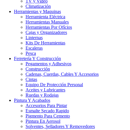
TV y Video
Climatización
Herramientas y Maquinas
Herramienta Eléctrica
Herramientas Manuales
Herramientas Por Ofícios
Cajas y Organizadores
Linternas
Kits De Herramientas
Escaleras
Pesca
Ferretería Y Construcción
Pegamentos y Adhesivos
Construcción
Cadenas, Cuerdas, Cables Y Accesorios
Cintas
Equipo De Protección Personal
Aceites y Lubricantes
Ruedas y Rodajas
Pintura Y Acabados
Accesorios Para Pintar
Esmalte Secado Rapido
Pigmento Para Cemento
Pintura En Aerosol
Solventes, Selladores Y Removedores