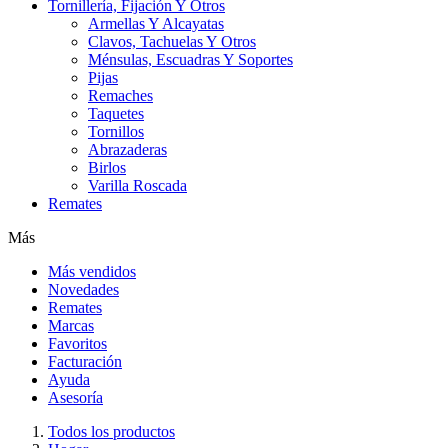
Tornillería, Fijación Y Otros
Armellas Y Alcayatas
Clavos, Tachuelas Y Otros
Ménsulas, Escuadras Y Soportes
Pijas
Remaches
Taquetes
Tornillos
Abrazaderas
Birlos
Varilla Roscada
Remates
Más
Más vendidos
Novedades
Remates
Marcas
Favoritos
Facturación
Ayuda
Asesoría
Todos los productos