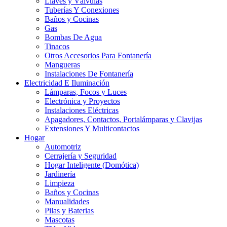
Llaves y Válvulas
Tuberías Y Conexiones
Baños y Cocinas
Gas
Bombas De Agua
Tinacos
Otros Accesorios Para Fontanería
Mangueras
Instalaciones De Fontanería
Electricidad E Iluminación
Lámparas, Focos y Luces
Electrónica y Proyectos
Instalaciones Eléctricas
Apagadores, Contactos, Portalámparas y Clavijas
Extensiones Y Multicontactos
Hogar
Automotriz
Cerrajería y Seguridad
Hogar Inteligente (Domótica)
Jardinería
Limpieza
Baños y Cocinas
Manualidades
Pilas y Baterias
Mascotas