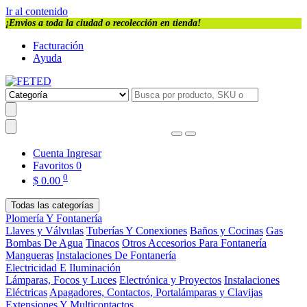
Ir al contenido
¡Envios a toda la ciudad o recolección en tienda!
Facturación
Ayuda
Cuenta
Ingresar
Favoritos
0
0
$
0.00
Todas las categorías
Plomería Y Fontanería
Llaves y Válvulas
Tuberías Y Conexiones
Baños y Cocinas
Gas
Bombas De Agua
Tinacos
Otros Accesorios Para Fontanería
Mangueras
Instalaciones De Fontanería
Electricidad E Iluminación
Lámparas, Focos y Luces
Electrónica y Proyectos
Instalaciones
Eléctricas
Apagadores, Contactos, Portalámparas y Clavijas
Extensiones Y Multicontactos