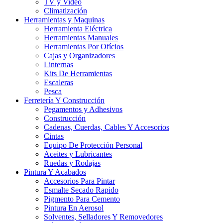
TV y Video
Climatización
Herramientas y Maquinas
Herramienta Eléctrica
Herramientas Manuales
Herramientas Por Ofícios
Cajas y Organizadores
Linternas
Kits De Herramientas
Escaleras
Pesca
Ferretería Y Construcción
Pegamentos y Adhesivos
Construcción
Cadenas, Cuerdas, Cables Y Accesorios
Cintas
Equipo De Protección Personal
Aceites y Lubricantes
Ruedas y Rodajas
Pintura Y Acabados
Accesorios Para Pintar
Esmalte Secado Rapido
Pigmento Para Cemento
Pintura En Aerosol
Solventes, Selladores Y Removedores