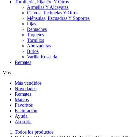
Tornillería, Fijación Y Otros
Armellas Y Alcayatas
Clavos, Tachuelas Y Otros
Ménsulas, Escuadras Y Soportes
Pijas
Remaches
Taquetes
Tornillos
Abrazaderas
Birlos
Varilla Roscada
Remates
Más
Más vendidos
Novedades
Remates
Marcas
Favoritos
Facturación
Ayuda
Asesoría
Todos los productos