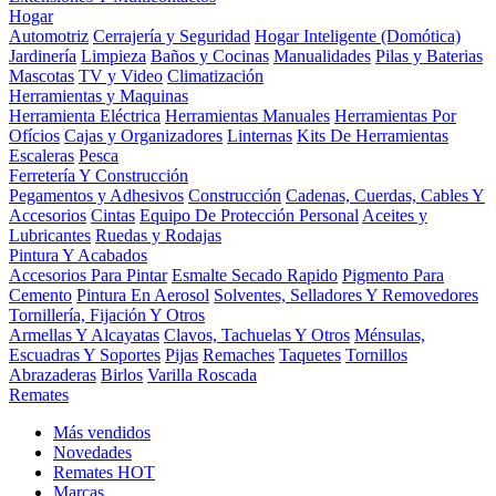
Hogar
Automotriz
Cerrajería y Seguridad
Hogar Inteligente (Domótica)
Jardinería
Limpieza
Baños y Cocinas
Manualidades
Pilas y Baterias
Mascotas
TV y Video
Climatización
Herramientas y Maquinas
Herramienta Eléctrica
Herramientas Manuales
Herramientas Por
Ofícios
Cajas y Organizadores
Linternas
Kits De Herramientas
Escaleras
Pesca
Ferretería Y Construcción
Pegamentos y Adhesivos
Construcción
Cadenas, Cuerdas, Cables Y
Accesorios
Cintas
Equipo De Protección Personal
Aceites y
Lubricantes
Ruedas y Rodajas
Pintura Y Acabados
Accesorios Para Pintar
Esmalte Secado Rapido
Pigmento Para
Cemento
Pintura En Aerosol
Solventes, Selladores Y Removedores
Tornillería, Fijación Y Otros
Armellas Y Alcayatas
Clavos, Tachuelas Y Otros
Ménsulas,
Escuadras Y Soportes
Pijas
Remaches
Taquetes
Tornillos
Abrazaderas
Birlos
Varilla Roscada
Remates
Más vendidos
Novedades
Remates
HOT
Marcas