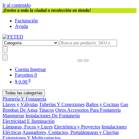
Ir al contenido
¡Envios a toda la ciudad o recolección en tienda!
Facturación
Ayuda
Cuenta
Ingresar
Favoritos
0
0
$
0.00
Todas las categorías
Plomería Y Fontanería
Llaves y Válvulas
Tuberías Y Conexiones
Baños y Cocinas
Gas
Bombas De Agua
Tinacos
Otros Accesorios Para Fontanería
Mangueras
Instalaciones De Fontanería
Electricidad E Iluminación
Lámparas, Focos y Luces
Electrónica y Proyectos
Instalaciones
Eléctricas
Apagadores, Contactos, Portalámparas y Clavijas
Extensiones Y Multicontactos