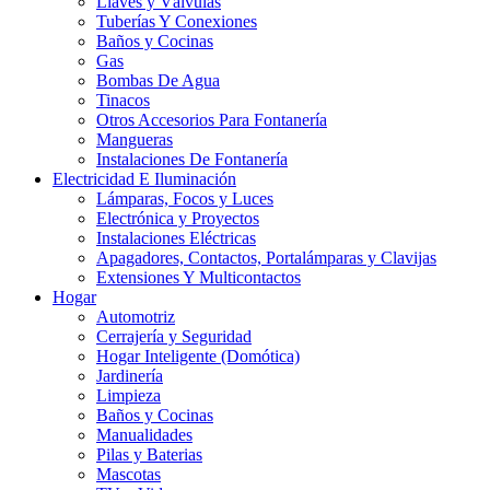
Llaves y Válvulas
Tuberías Y Conexiones
Baños y Cocinas
Gas
Bombas De Agua
Tinacos
Otros Accesorios Para Fontanería
Mangueras
Instalaciones De Fontanería
Electricidad E Iluminación
Lámparas, Focos y Luces
Electrónica y Proyectos
Instalaciones Eléctricas
Apagadores, Contactos, Portalámparas y Clavijas
Extensiones Y Multicontactos
Hogar
Automotriz
Cerrajería y Seguridad
Hogar Inteligente (Domótica)
Jardinería
Limpieza
Baños y Cocinas
Manualidades
Pilas y Baterias
Mascotas