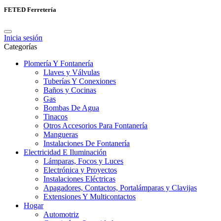
FETED Ferretería
Inicia sesión
Categorías
Plomería Y Fontanería
Llaves y Válvulas
Tuberías Y Conexiones
Baños y Cocinas
Gas
Bombas De Agua
Tinacos
Otros Accesorios Para Fontanería
Mangueras
Instalaciones De Fontanería
Electricidad E Iluminación
Lámparas, Focos y Luces
Electrónica y Proyectos
Instalaciones Eléctricas
Apagadores, Contactos, Portalámparas y Clavijas
Extensiones Y Multicontactos
Hogar
Automotriz