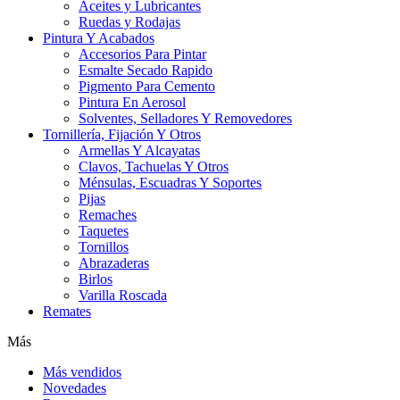
Aceites y Lubricantes
Ruedas y Rodajas
Pintura Y Acabados
Accesorios Para Pintar
Esmalte Secado Rapido
Pigmento Para Cemento
Pintura En Aerosol
Solventes, Selladores Y Removedores
Tornillería, Fijación Y Otros
Armellas Y Alcayatas
Clavos, Tachuelas Y Otros
Ménsulas, Escuadras Y Soportes
Pijas
Remaches
Taquetes
Tornillos
Abrazaderas
Birlos
Varilla Roscada
Remates
Más
Más vendidos
Novedades