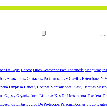
bas De Agua
Tinacos
Otros Accesorios Para Fontanería
Mangueras
Ins
ricas
Apagadores, Contactos, Portalámparas y Clavijas
Extensiones Y M
inería
Limpieza
Baños y Cocinas
Manualidades
Pilas y Baterias
Masco
ios
Cajas y Organizadores
Linternas
Kits De Herramientas
Escaleras
Pe
Accesorios
Cintas
Equipo De Protección Personal
Aceites y Lubricantes