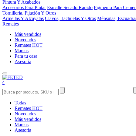
Pintura Y Acabados
Accesorios Para Pintar
Esmalte Secado Rapido
Pigmento Para Cemen
Tornillería, Fijación Y Otros
Armellas Y Alcayatas
Clavos, Tachuelas Y Otros
Ménsulas, Escuadra
Remates
Más vendidos
Novedades
Remates
HOT
Marcas
Para tu casa
Asesoría
0
Todas
Remates
HOT
Novedades
Más vendidos
Marcas
Asesoría