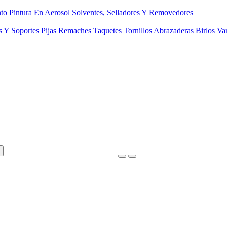
to
Pintura En Aerosol
Solventes, Selladores Y Removedores
s Y Soportes
Pijas
Remaches
Taquetes
Tornillos
Abrazaderas
Birlos
Var