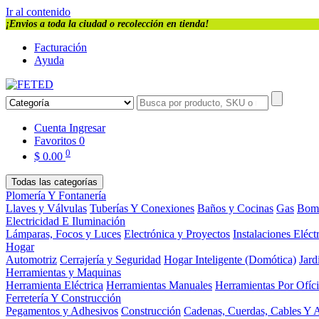
Ir al contenido
¡Envios a toda la ciudad o recolección en tienda!
Facturación
Ayuda
Cuenta
Ingresar
Favoritos
0
0
$
0.00
Todas las categorías
Plomería Y Fontanería
Llaves y Válvulas
Tuberías Y Conexiones
Baños y Cocinas
Gas
Bom
Electricidad E Iluminación
Lámparas, Focos y Luces
Electrónica y Proyectos
Instalaciones Eléct
Hogar
Automotriz
Cerrajería y Seguridad
Hogar Inteligente (Domótica)
Jard
Herramientas y Maquinas
Herramienta Eléctrica
Herramientas Manuales
Herramientas Por Ofíc
Ferretería Y Construcción
Pegamentos y Adhesivos
Construcción
Cadenas, Cuerdas, Cables Y 