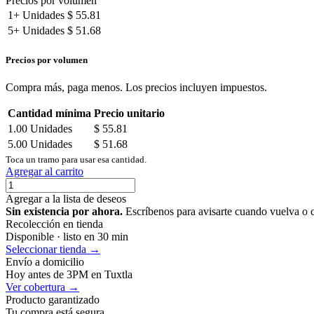
Precios por volumen
1+
Unidades
$
55.81
5+
Unidades
$
51.68
Precios por volumen
Compra más, paga menos. Los precios incluyen impuestos.
Cantidad mínima
Precio unitario
1.00
Unidades
$
55.81
5.00
Unidades
$
51.68
Toca un tramo para usar esa cantidad.
Agregar al carrito
Agregar a la lista de deseos
Sin existencia por ahora.
Escríbenos para avisarte cuando vuelva o 
Recolección en tienda
Disponible · listo en 30 min
Seleccionar tienda →
Envío a domicilio
Hoy antes de 3PM en Tuxtla
Ver cobertura →
Producto garantizado
Tu compra está segura