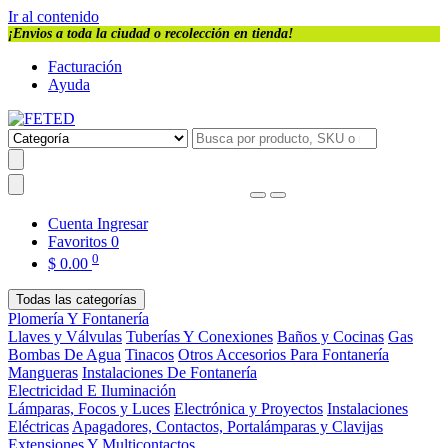
Ir al contenido
¡Envios a toda la ciudad o recolección en tienda!
Facturación
Ayuda
Cuenta
Ingresar
Favoritos
0
0
$
0.00
Todas las categorías
Plomería Y Fontanería
Llaves y Válvulas
Tuberías Y Conexiones
Baños y Cocinas
Gas
Bombas De Agua
Tinacos
Otros Accesorios Para Fontanería
Mangueras
Instalaciones De Fontanería
Electricidad E Iluminación
Lámparas, Focos y Luces
Electrónica y Proyectos
Instalaciones
Eléctricas
Apagadores, Contactos, Portalámparas y Clavijas
Extensiones Y Multicontactos