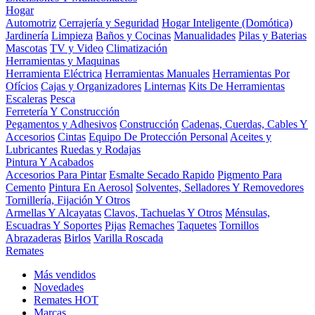
Hogar
Automotriz
Cerrajería y Seguridad
Hogar Inteligente (Domótica)
Jardinería
Limpieza
Baños y Cocinas
Manualidades
Pilas y Baterias
Mascotas
TV y Video
Climatización
Herramientas y Maquinas
Herramienta Eléctrica
Herramientas Manuales
Herramientas Por
Ofícios
Cajas y Organizadores
Linternas
Kits De Herramientas
Escaleras
Pesca
Ferretería Y Construcción
Pegamentos y Adhesivos
Construcción
Cadenas, Cuerdas, Cables Y
Accesorios
Cintas
Equipo De Protección Personal
Aceites y
Lubricantes
Ruedas y Rodajas
Pintura Y Acabados
Accesorios Para Pintar
Esmalte Secado Rapido
Pigmento Para
Cemento
Pintura En Aerosol
Solventes, Selladores Y Removedores
Tornillería, Fijación Y Otros
Armellas Y Alcayatas
Clavos, Tachuelas Y Otros
Ménsulas,
Escuadras Y Soportes
Pijas
Remaches
Taquetes
Tornillos
Abrazaderas
Birlos
Varilla Roscada
Remates
Más vendidos
Novedades
Remates
HOT
Marcas