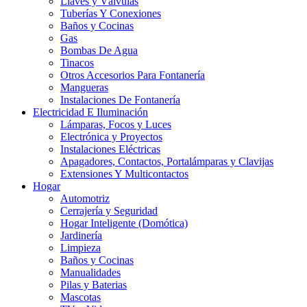
Llaves y Válvulas
Tuberías Y Conexiones
Baños y Cocinas
Gas
Bombas De Agua
Tinacos
Otros Accesorios Para Fontanería
Mangueras
Instalaciones De Fontanería
Electricidad E Iluminación
Lámparas, Focos y Luces
Electrónica y Proyectos
Instalaciones Eléctricas
Apagadores, Contactos, Portalámparas y Clavijas
Extensiones Y Multicontactos
Hogar
Automotriz
Cerrajería y Seguridad
Hogar Inteligente (Domótica)
Jardinería
Limpieza
Baños y Cocinas
Manualidades
Pilas y Baterias
Mascotas