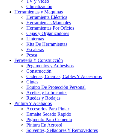
TV y Video
Climatización
Herramientas y Maquinas
Herramienta Eléctrica
Herramientas Manuales
Herramientas Por Ofícios
Cajas y Organizadores
Linternas
Kits De Herramientas
Escaleras
Pesca
Ferretería Y Construcción
Pegamentos y Adhesivos
Construcción
Cadenas, Cuerdas, Cables Y Accesorios
Cintas
Equipo De Protección Personal
Aceites y Lubricantes
Ruedas y Rodajas
Pintura Y Acabados
Accesorios Para Pintar
Esmalte Secado Rapido
Pigmento Para Cemento
Pintura En Aerosol
Solventes, Selladores Y Removedores