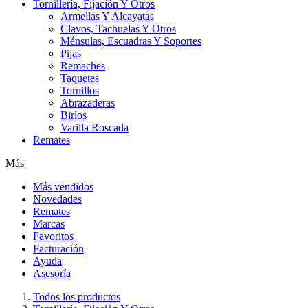
Tornillería, Fijación Y Otros
Armellas Y Alcayatas
Clavos, Tachuelas Y Otros
Ménsulas, Escuadras Y Soportes
Pijas
Remaches
Taquetes
Tornillos
Abrazaderas
Birlos
Varilla Roscada
Remates
Más
Más vendidos
Novedades
Remates
Marcas
Favoritos
Facturación
Ayuda
Asesoría
Todos los productos