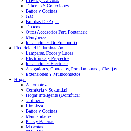
Llaves y Válvulas
Tuberías Y Conexiones
Baños y Cocinas
Gas
Bombas De Agua
Tinacos
Otros Accesorios Para Fontanería
Mangueras
Instalaciones De Fontanería
Electricidad E Iluminación
Lámparas, Focos y Luces
Electrónica y Proyectos
Instalaciones Eléctricas
Apagadores, Contactos, Portalámparas y Clavijas
Extensiones Y Multicontactos
Hogar
Automotriz
Cerrajería y Seguridad
Hogar Inteligente (Domótica)
Jardinería
Limpieza
Baños y Cocinas
Manualidades
Pilas y Baterias
Mascotas