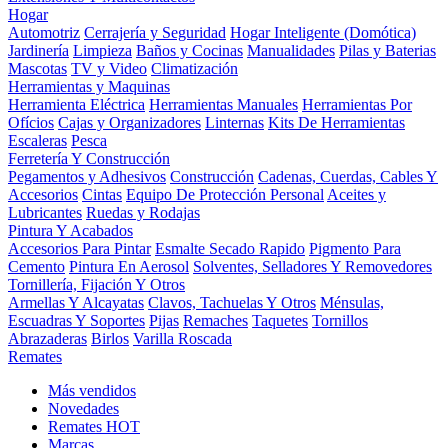
Hogar
Automotriz
Cerrajería y Seguridad
Hogar Inteligente (Domótica)
Jardinería
Limpieza
Baños y Cocinas
Manualidades
Pilas y Baterias
Mascotas
TV y Video
Climatización
Herramientas y Maquinas
Herramienta Eléctrica
Herramientas Manuales
Herramientas Por
Ofícios
Cajas y Organizadores
Linternas
Kits De Herramientas
Escaleras
Pesca
Ferretería Y Construcción
Pegamentos y Adhesivos
Construcción
Cadenas, Cuerdas, Cables Y
Accesorios
Cintas
Equipo De Protección Personal
Aceites y
Lubricantes
Ruedas y Rodajas
Pintura Y Acabados
Accesorios Para Pintar
Esmalte Secado Rapido
Pigmento Para
Cemento
Pintura En Aerosol
Solventes, Selladores Y Removedores
Tornillería, Fijación Y Otros
Armellas Y Alcayatas
Clavos, Tachuelas Y Otros
Ménsulas,
Escuadras Y Soportes
Pijas
Remaches
Taquetes
Tornillos
Abrazaderas
Birlos
Varilla Roscada
Remates
Más vendidos
Novedades
Remates
HOT
Marcas