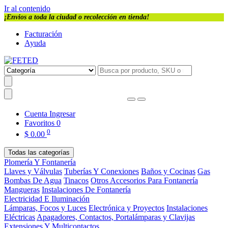
Ir al contenido
¡Envios a toda la ciudad o recolección en tienda!
Facturación
Ayuda
Cuenta
Ingresar
Favoritos
0
0
$
0.00
Todas las categorías
Plomería Y Fontanería
Llaves y Válvulas
Tuberías Y Conexiones
Baños y Cocinas
Gas
Bombas De Agua
Tinacos
Otros Accesorios Para Fontanería
Mangueras
Instalaciones De Fontanería
Electricidad E Iluminación
Lámparas, Focos y Luces
Electrónica y Proyectos
Instalaciones
Eléctricas
Apagadores, Contactos, Portalámparas y Clavijas
Extensiones Y Multicontactos