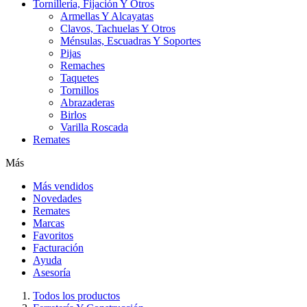
Tornillería, Fijación Y Otros
Armellas Y Alcayatas
Clavos, Tachuelas Y Otros
Ménsulas, Escuadras Y Soportes
Pijas
Remaches
Taquetes
Tornillos
Abrazaderas
Birlos
Varilla Roscada
Remates
Más
Más vendidos
Novedades
Remates
Marcas
Favoritos
Facturación
Ayuda
Asesoría
Todos los productos