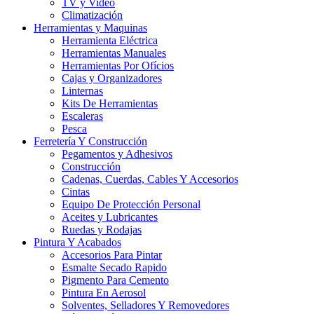
TV y Video
Climatización
Herramientas y Maquinas
Herramienta Eléctrica
Herramientas Manuales
Herramientas Por Ofícios
Cajas y Organizadores
Linternas
Kits De Herramientas
Escaleras
Pesca
Ferretería Y Construcción
Pegamentos y Adhesivos
Construcción
Cadenas, Cuerdas, Cables Y Accesorios
Cintas
Equipo De Protección Personal
Aceites y Lubricantes
Ruedas y Rodajas
Pintura Y Acabados
Accesorios Para Pintar
Esmalte Secado Rapido
Pigmento Para Cemento
Pintura En Aerosol
Solventes, Selladores Y Removedores