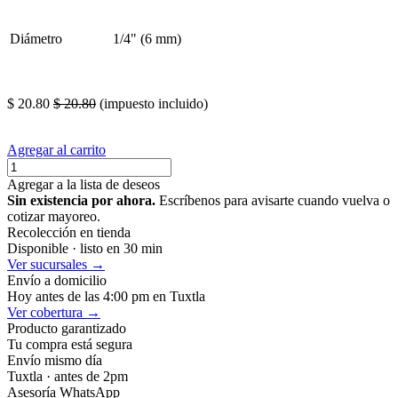
Diámetro
1/4" (6 mm)
ALABRAS CLAVE -IGNORAR-
cable alambre tensores gancho
$
20.80
$
20.80
(impuesto incluido)
Agregar al carrito
Agregar a la lista de deseos
Sin existencia por ahora.
Escríbenos para avisarte cuando vuelva o
cotizar mayoreo.
Recolección en tienda
Disponible · listo en 30 min
Ver sucursales →
Envío a domicilio
Hoy antes de las 4:00 pm en Tuxtla
Ver cobertura →
Producto garantizado
Tu compra está segura
Envío mismo día
Tuxtla · antes de 2pm
Asesoría WhatsApp