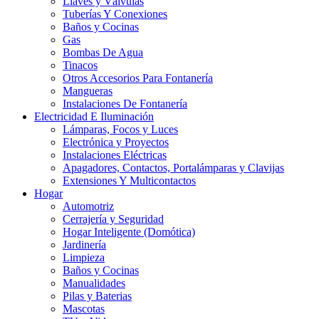
Llaves y Válvulas
Tuberías Y Conexiones
Baños y Cocinas
Gas
Bombas De Agua
Tinacos
Otros Accesorios Para Fontanería
Mangueras
Instalaciones De Fontanería
Electricidad E Iluminación
Lámparas, Focos y Luces
Electrónica y Proyectos
Instalaciones Eléctricas
Apagadores, Contactos, Portalámparas y Clavijas
Extensiones Y Multicontactos
Hogar
Automotriz
Cerrajería y Seguridad
Hogar Inteligente (Domótica)
Jardinería
Limpieza
Baños y Cocinas
Manualidades
Pilas y Baterias
Mascotas