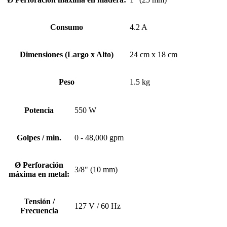
Consumo
4.2 A
Dimensiones (Largo x Alto)
24 cm x 18 cm
Peso
1.5 kg
Potencia
550 W
Golpes / min.
0 - 48,000 gpm
Ø Perforación
3/8" (10 mm)
máxima en metal:
Tensión /
127 V / 60 Hz
Frecuencia