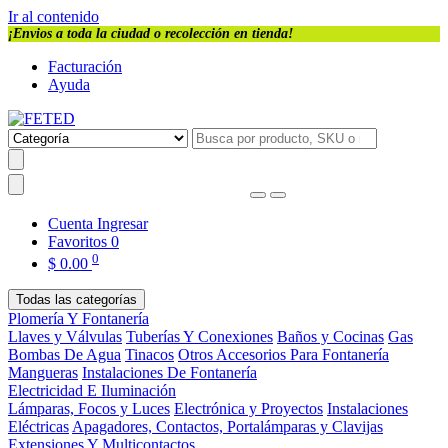
Ir al contenido
¡Envios a toda la ciudad o recolección en tienda!
Facturación
Ayuda
Cuenta
Ingresar
Favoritos
0
0
$
0.00
Todas las categorías
Plomería Y Fontanería
Llaves y Válvulas
Tuberías Y Conexiones
Baños y Cocinas
Gas
Bombas De Agua
Tinacos
Otros Accesorios Para Fontanería
Mangueras
Instalaciones De Fontanería
Electricidad E Iluminación
Lámparas, Focos y Luces
Electrónica y Proyectos
Instalaciones
Eléctricas
Apagadores, Contactos, Portalámparas y Clavijas
Extensiones Y Multicontactos