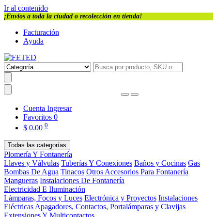
Ir al contenido
¡Envios a toda la ciudad o recolección en tienda!
Facturación
Ayuda
Cuenta
Ingresar
Favoritos
0
0
$
0.00
Todas las categorías
Plomería Y Fontanería
Llaves y Válvulas
Tuberías Y Conexiones
Baños y Cocinas
Gas
Bombas De Agua
Tinacos
Otros Accesorios Para Fontanería
Mangueras
Instalaciones De Fontanería
Electricidad E Iluminación
Lámparas, Focos y Luces
Electrónica y Proyectos
Instalaciones
Eléctricas
Apagadores, Contactos, Portalámparas y Clavijas
Extensiones Y Multicontactos