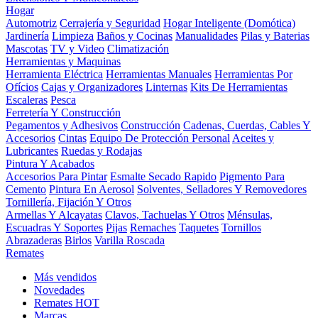
Hogar
Automotriz
Cerrajería y Seguridad
Hogar Inteligente (Domótica)
Jardinería
Limpieza
Baños y Cocinas
Manualidades
Pilas y Baterias
Mascotas
TV y Video
Climatización
Herramientas y Maquinas
Herramienta Eléctrica
Herramientas Manuales
Herramientas Por
Ofícios
Cajas y Organizadores
Linternas
Kits De Herramientas
Escaleras
Pesca
Ferretería Y Construcción
Pegamentos y Adhesivos
Construcción
Cadenas, Cuerdas, Cables Y
Accesorios
Cintas
Equipo De Protección Personal
Aceites y
Lubricantes
Ruedas y Rodajas
Pintura Y Acabados
Accesorios Para Pintar
Esmalte Secado Rapido
Pigmento Para
Cemento
Pintura En Aerosol
Solventes, Selladores Y Removedores
Tornillería, Fijación Y Otros
Armellas Y Alcayatas
Clavos, Tachuelas Y Otros
Ménsulas,
Escuadras Y Soportes
Pijas
Remaches
Taquetes
Tornillos
Abrazaderas
Birlos
Varilla Roscada
Remates
Más vendidos
Novedades
Remates
HOT
Marcas