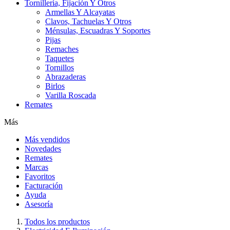
Tornillería, Fijación Y Otros
Armellas Y Alcayatas
Clavos, Tachuelas Y Otros
Ménsulas, Escuadras Y Soportes
Pijas
Remaches
Taquetes
Tornillos
Abrazaderas
Birlos
Varilla Roscada
Remates
Más
Más vendidos
Novedades
Remates
Marcas
Favoritos
Facturación
Ayuda
Asesoría
Todos los productos