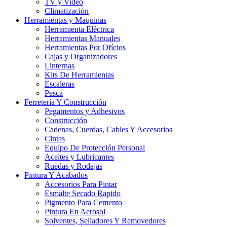
TV y Video
Climatización
Herramientas y Maquinas
Herramienta Eléctrica
Herramientas Manuales
Herramientas Por Ofícios
Cajas y Organizadores
Linternas
Kits De Herramientas
Escaleras
Pesca
Ferretería Y Construcción
Pegamentos y Adhesivos
Construcción
Cadenas, Cuerdas, Cables Y Accesorios
Cintas
Equipo De Protección Personal
Aceites y Lubricantes
Ruedas y Rodajas
Pintura Y Acabados
Accesorios Para Pintar
Esmalte Secado Rapido
Pigmento Para Cemento
Pintura En Aerosol
Solventes, Selladores Y Removedores