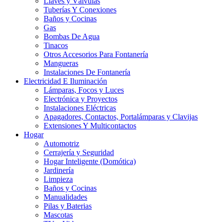
Llaves y Válvulas
Tuberías Y Conexiones
Baños y Cocinas
Gas
Bombas De Agua
Tinacos
Otros Accesorios Para Fontanería
Mangueras
Instalaciones De Fontanería
Electricidad E Iluminación
Lámparas, Focos y Luces
Electrónica y Proyectos
Instalaciones Eléctricas
Apagadores, Contactos, Portalámparas y Clavijas
Extensiones Y Multicontactos
Hogar
Automotriz
Cerrajería y Seguridad
Hogar Inteligente (Domótica)
Jardinería
Limpieza
Baños y Cocinas
Manualidades
Pilas y Baterias
Mascotas