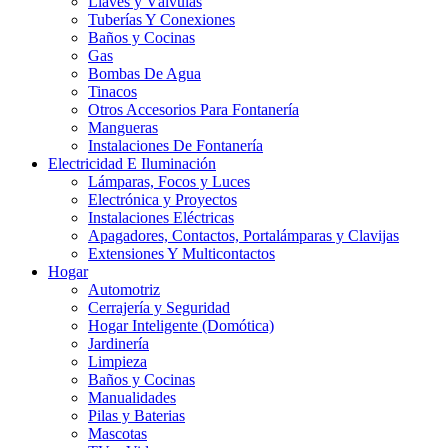
Llaves y Válvulas
Tuberías Y Conexiones
Baños y Cocinas
Gas
Bombas De Agua
Tinacos
Otros Accesorios Para Fontanería
Mangueras
Instalaciones De Fontanería
Electricidad E Iluminación
Lámparas, Focos y Luces
Electrónica y Proyectos
Instalaciones Eléctricas
Apagadores, Contactos, Portalámparas y Clavijas
Extensiones Y Multicontactos
Hogar
Automotriz
Cerrajería y Seguridad
Hogar Inteligente (Domótica)
Jardinería
Limpieza
Baños y Cocinas
Manualidades
Pilas y Baterias
Mascotas