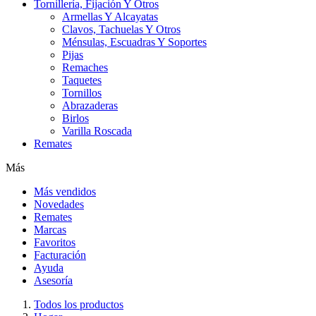
Tornillería, Fijación Y Otros
Armellas Y Alcayatas
Clavos, Tachuelas Y Otros
Ménsulas, Escuadras Y Soportes
Pijas
Remaches
Taquetes
Tornillos
Abrazaderas
Birlos
Varilla Roscada
Remates
Más
Más vendidos
Novedades
Remates
Marcas
Favoritos
Facturación
Ayuda
Asesoría
Todos los productos