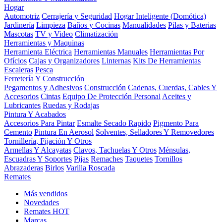
Hogar
Automotriz
Cerrajería y Seguridad
Hogar Inteligente (Domótica)
Jardinería
Limpieza
Baños y Cocinas
Manualidades
Pilas y Baterias
Mascotas
TV y Video
Climatización
Herramientas y Maquinas
Herramienta Eléctrica
Herramientas Manuales
Herramientas Por
Ofícios
Cajas y Organizadores
Linternas
Kits De Herramientas
Escaleras
Pesca
Ferretería Y Construcción
Pegamentos y Adhesivos
Construcción
Cadenas, Cuerdas, Cables Y
Accesorios
Cintas
Equipo De Protección Personal
Aceites y
Lubricantes
Ruedas y Rodajas
Pintura Y Acabados
Accesorios Para Pintar
Esmalte Secado Rapido
Pigmento Para
Cemento
Pintura En Aerosol
Solventes, Selladores Y Removedores
Tornillería, Fijación Y Otros
Armellas Y Alcayatas
Clavos, Tachuelas Y Otros
Ménsulas,
Escuadras Y Soportes
Pijas
Remaches
Taquetes
Tornillos
Abrazaderas
Birlos
Varilla Roscada
Remates
Más vendidos
Novedades
Remates
HOT
Marcas