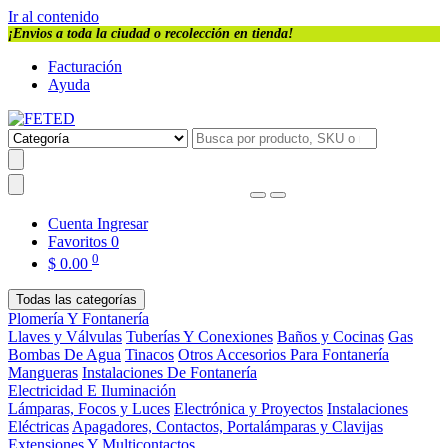
Ir al contenido
¡Envios a toda la ciudad o recolección en tienda!
Facturación
Ayuda
Cuenta
Ingresar
Favoritos
0
0
$
0.00
Todas las categorías
Plomería Y Fontanería
Llaves y Válvulas
Tuberías Y Conexiones
Baños y Cocinas
Gas
Bombas De Agua
Tinacos
Otros Accesorios Para Fontanería
Mangueras
Instalaciones De Fontanería
Electricidad E Iluminación
Lámparas, Focos y Luces
Electrónica y Proyectos
Instalaciones
Eléctricas
Apagadores, Contactos, Portalámparas y Clavijas
Extensiones Y Multicontactos