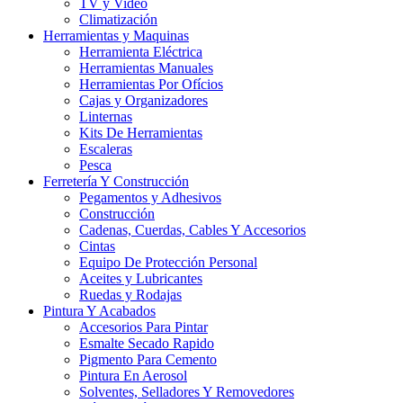
TV y Video
Climatización
Herramientas y Maquinas
Herramienta Eléctrica
Herramientas Manuales
Herramientas Por Ofícios
Cajas y Organizadores
Linternas
Kits De Herramientas
Escaleras
Pesca
Ferretería Y Construcción
Pegamentos y Adhesivos
Construcción
Cadenas, Cuerdas, Cables Y Accesorios
Cintas
Equipo De Protección Personal
Aceites y Lubricantes
Ruedas y Rodajas
Pintura Y Acabados
Accesorios Para Pintar
Esmalte Secado Rapido
Pigmento Para Cemento
Pintura En Aerosol
Solventes, Selladores Y Removedores