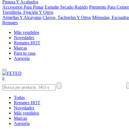
Pintura Y Acabados
Accesorios Para Pintar
Esmalte Secado Rapido
Pigmento Para Cemen
Tornillería, Fijación Y Otros
Armellas Y Alcayatas
Clavos, Tachuelas Y Otros
Ménsulas, Escuadra
Remates
Más vendidos
Novedades
Remates
HOT
Marcas
Para tu casa
Asesoría
0
Todas
Remates
HOT
Novedades
Más vendidos
Marcas
Asesoría