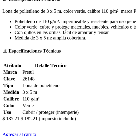
Lona de polietileno de 3 x 5 m, color verde, calibre 110 g/m², marca Pre
Polietileno de 110 g/m²: impermeable y resistente para uso gene
Color verde: cubre y protege materiales, muebles, vehículos o t
Con ojillos en las orillas: fácil de amarrar y tensar.
Medida de 3 x 5 m: amplia cobertura.
📊 Especificaciones Técnicas
Atributo
Detalle Técnico
Marca
Pretul
Clave
26148
Tipo
Lona de polietileno
Medida
3 x 5 m
Calibre
110 g/m²
Color
Verde
Uso
Cubrir / proteger (intemperie)
$
185.21
$
185.21
(impuesto incluido)
Agregar al carrito