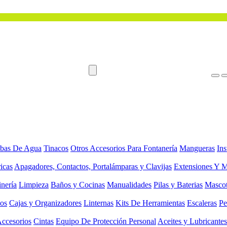
bas De Agua
Tinacos
Otros Accesorios Para Fontanería
Mangueras
Ins
ricas
Apagadores, Contactos, Portalámparas y Clavijas
Extensiones Y M
inería
Limpieza
Baños y Cocinas
Manualidades
Pilas y Baterias
Masco
ios
Cajas y Organizadores
Linternas
Kits De Herramientas
Escaleras
Pe
Accesorios
Cintas
Equipo De Protección Personal
Aceites y Lubricantes