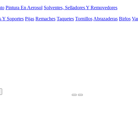
to
Pintura En Aerosol
Solventes, Selladores Y Removedores
s Y Soportes
Pijas
Remaches
Taquetes
Tornillos
Abrazaderas
Birlos
Var