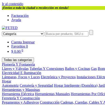
Ir al contenido
¡Envios a toda la ciudad o recolección en tienda!
Facturación
Ayuda
Cuenta
Ingresar
Favoritos
0
0
$
0.00
Todas las categorías
Plomería Y Fontanería
Llaves y Válvulas
Tuberías Y Conexiones
Baños y Cocinas
Gas
Bom
Electricidad E Iluminación
Lámparas, Focos y Luces
Electrónica y Proyectos
Instalaciones Eléct
Hogar
Automotriz
Cerrajería y Seguridad
Hogar Inteligente (Domótica)
Jard
Herramientas y Maquinas
Herramienta Eléctrica
Herramientas Manuales
Herramientas Por Ofíc
Ferretería Y Construcción
Pegamentos y Adhesivos
Construcción
Cadenas, Cuerdas, Cables Y 