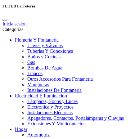
FETED Ferretería
Inicia sesión
Categorías
Plomería Y Fontanería
Llaves y Válvulas
Tuberías Y Conexiones
Baños y Cocinas
Gas
Bombas De Agua
Tinacos
Otros Accesorios Para Fontanería
Mangueras
Instalaciones De Fontanería
Electricidad E Iluminación
Lámparas, Focos y Luces
Electrónica y Proyectos
Instalaciones Eléctricas
Apagadores, Contactos, Portalámparas y Clavijas
Extensiones Y Multicontactos
Hogar
Automotriz