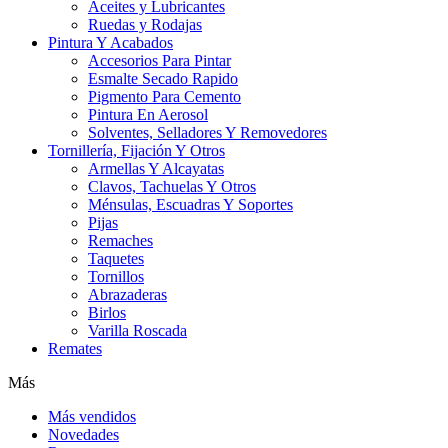
Aceites y Lubricantes
Ruedas y Rodajas
Pintura Y Acabados
Accesorios Para Pintar
Esmalte Secado Rapido
Pigmento Para Cemento
Pintura En Aerosol
Solventes, Selladores Y Removedores
Tornillería, Fijación Y Otros
Armellas Y Alcayatas
Clavos, Tachuelas Y Otros
Ménsulas, Escuadras Y Soportes
Pijas
Remaches
Taquetes
Tornillos
Abrazaderas
Birlos
Varilla Roscada
Remates
Más
Más vendidos
Novedades