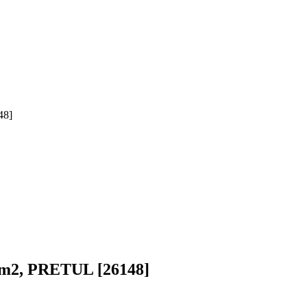
48]
 g/m2, PRETUL [26148]