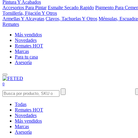
Pintura Y Acabados
Accesorios Para Pintar
Esmalte Secado Rapido
Pigmento Para Cemen
Tornillería, Fijación Y Otros
Armellas Y Alcayatas
Clavos, Tachuelas Y Otros
Ménsulas, Escuadra
Remates
Más vendidos
Novedades
Remates
HOT
Marcas
Para tu casa
Asesoría
0
Todas
Remates
HOT
Novedades
Más vendidos
Marcas
Asesoría