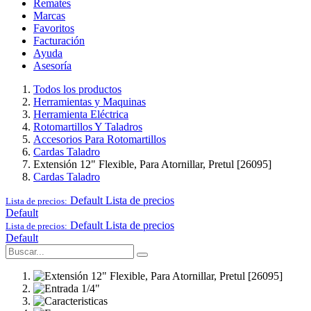
Remates
Marcas
Favoritos
Facturación
Ayuda
Asesoría
Todos los productos
Herramientas y Maquinas
Herramienta Eléctrica
Rotomartillos Y Taladros
Accesorios Para Rotomartillos
Cardas Taladro
Extensión 12" Flexible, Para Atornillar, Pretul [26095]
Cardas Taladro
Default
Lista de precios
Lista de precios:
Default
Default
Lista de precios
Lista de precios:
Default