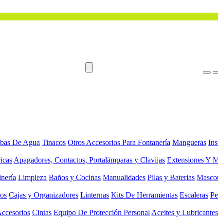
bas De Agua
Tinacos
Otros Accesorios Para Fontanería
Mangueras
Ins
ricas
Apagadores, Contactos, Portalámparas y Clavijas
Extensiones Y M
inería
Limpieza
Baños y Cocinas
Manualidades
Pilas y Baterias
Masco
ios
Cajas y Organizadores
Linternas
Kits De Herramientas
Escaleras
Pe
Accesorios
Cintas
Equipo De Protección Personal
Aceites y Lubricantes