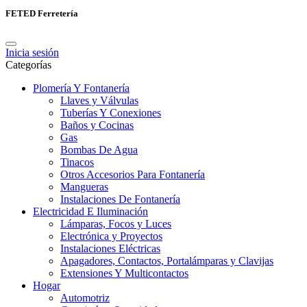
FETED Ferretería
Inicia sesión
Categorías
Plomería Y Fontanería
Llaves y Válvulas
Tuberías Y Conexiones
Baños y Cocinas
Gas
Bombas De Agua
Tinacos
Otros Accesorios Para Fontanería
Mangueras
Instalaciones De Fontanería
Electricidad E Iluminación
Lámparas, Focos y Luces
Electrónica y Proyectos
Instalaciones Eléctricas
Apagadores, Contactos, Portalámparas y Clavijas
Extensiones Y Multicontactos
Hogar
Automotriz