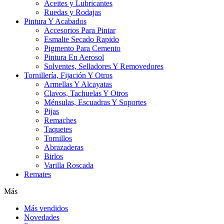
Aceites y Lubricantes
Ruedas y Rodajas
Pintura Y Acabados
Accesorios Para Pintar
Esmalte Secado Rapido
Pigmento Para Cemento
Pintura En Aerosol
Solventes, Selladores Y Removedores
Tornillería, Fijación Y Otros
Armellas Y Alcayatas
Clavos, Tachuelas Y Otros
Ménsulas, Escuadras Y Soportes
Pijas
Remaches
Taquetes
Tornillos
Abrazaderas
Birlos
Varilla Roscada
Remates
Más
Más vendidos
Novedades