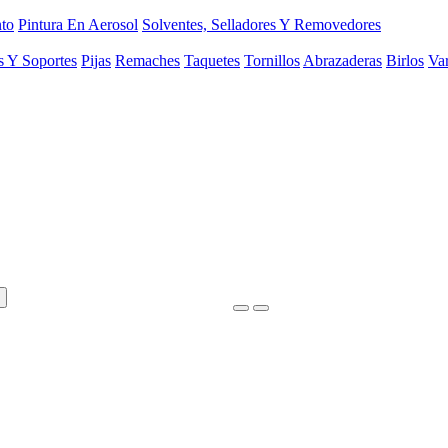
to
Pintura En Aerosol
Solventes, Selladores Y Removedores
s Y Soportes
Pijas
Remaches
Taquetes
Tornillos
Abrazaderas
Birlos
Var