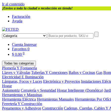
Ir al contenido
¡Envios a toda la ciudad o recolección en tienda!
Facturación
Ayuda
Cuenta
Ingresar
Favoritos
0
0
$
0.00
Todas las categorías
Plomería Y Fontanería
Llaves y Válvulas
Tuberías Y Conexiones
Baños y Cocinas
Gas
Bom
Electricidad E Iluminación
Lámparas, Focos y Luces
Electrónica y Proyectos
Instalaciones Eléct
Hogar
Automotriz
Cerrajería y Seguridad
Hogar Inteligente (Domótica)
Jard
Herramientas y Maquinas
Herramienta Eléctrica
Herramientas Manuales
Herramientas Por Ofíc
Ferretería Y Construcción
Pegamentos y Adhesivos
Construcción
Cadenas, Cuerdas, Cables Y 