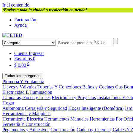
Ir al contenido
¡Envios a toda la ciudad o recolección en tienda!
Facturación
Ayuda
Cuenta
Ingresar
Favoritos
0
0
$
0.00
Todas las categorías
Plomería Y Fontanería
Llaves y Válvulas
Tuberías Y Conexiones
Baños y Cocinas
Gas
Bom
Electricidad E Iluminación
Lámparas, Focos y Luces
Electrónica y Proyectos
Instalaciones Eléct
Hogar
Automotriz
Cerrajería y Seguridad
Hogar Inteligente (Domótica)
Jard
Herramientas y Maquinas
Herramienta Eléctrica
Herramientas Manuales
Herramientas Por Ofíc
Ferretería Y Construcción
Pegamentos y Adhesivos
Construcción
Cadenas, Cuerdas, Cables Y 