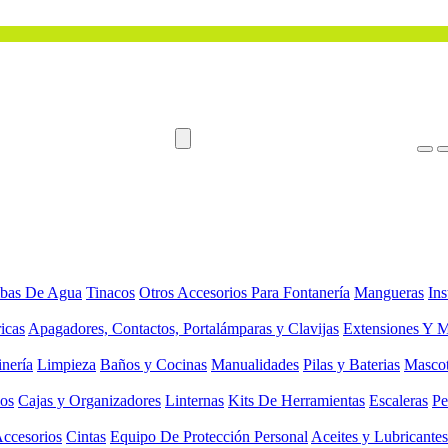
bas De Agua
Tinacos
Otros Accesorios Para Fontanería
Mangueras
Ins
ricas
Apagadores, Contactos, Portalámparas y Clavijas
Extensiones Y M
inería
Limpieza
Baños y Cocinas
Manualidades
Pilas y Baterias
Masco
ios
Cajas y Organizadores
Linternas
Kits De Herramientas
Escaleras
Pe
Accesorios
Cintas
Equipo De Protección Personal
Aceites y Lubricantes