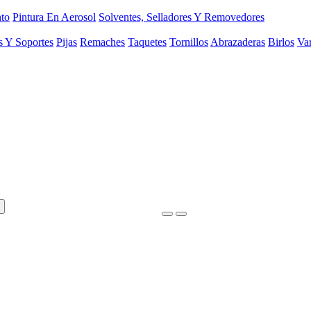
to
Pintura En Aerosol
Solventes, Selladores Y Removedores
s Y Soportes
Pijas
Remaches
Taquetes
Tornillos
Abrazaderas
Birlos
Var