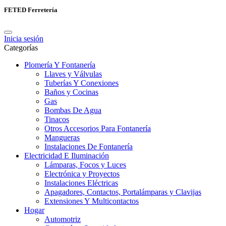
FETED Ferretería
Inicia sesión
Categorías
Plomería Y Fontanería
Llaves y Válvulas
Tuberías Y Conexiones
Baños y Cocinas
Gas
Bombas De Agua
Tinacos
Otros Accesorios Para Fontanería
Mangueras
Instalaciones De Fontanería
Electricidad E Iluminación
Lámparas, Focos y Luces
Electrónica y Proyectos
Instalaciones Eléctricas
Apagadores, Contactos, Portalámparas y Clavijas
Extensiones Y Multicontactos
Hogar
Automotriz