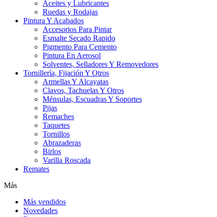
Aceites y Lubricantes
Ruedas y Rodajas
Pintura Y Acabados
Accesorios Para Pintar
Esmalte Secado Rapido
Pigmento Para Cemento
Pintura En Aerosol
Solventes, Selladores Y Removedores
Tornillería, Fijación Y Otros
Armellas Y Alcayatas
Clavos, Tachuelas Y Otros
Ménsulas, Escuadras Y Soportes
Pijas
Remaches
Taquetes
Tornillos
Abrazaderas
Birlos
Varilla Roscada
Remates
Más
Más vendidos
Novedades