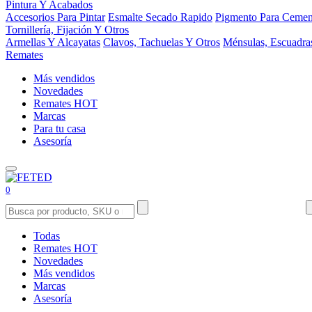
Pintura Y Acabados
Accesorios Para Pintar
Esmalte Secado Rapido
Pigmento Para Cemen
Tornillería, Fijación Y Otros
Armellas Y Alcayatas
Clavos, Tachuelas Y Otros
Ménsulas, Escuadra
Remates
Más vendidos
Novedades
Remates
HOT
Marcas
Para tu casa
Asesoría
0
Todas
Remates
HOT
Novedades
Más vendidos
Marcas
Asesoría