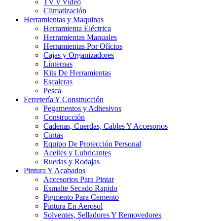
TV y Video
Climatización
Herramientas y Maquinas
Herramienta Eléctrica
Herramientas Manuales
Herramientas Por Ofícios
Cajas y Organizadores
Linternas
Kits De Herramientas
Escaleras
Pesca
Ferretería Y Construcción
Pegamentos y Adhesivos
Construcción
Cadenas, Cuerdas, Cables Y Accesorios
Cintas
Equipo De Protección Personal
Aceites y Lubricantes
Ruedas y Rodajas
Pintura Y Acabados
Accesorios Para Pintar
Esmalte Secado Rapido
Pigmento Para Cemento
Pintura En Aerosol
Solventes, Selladores Y Removedores