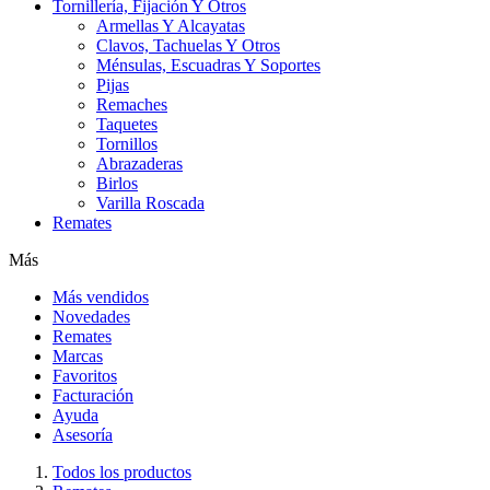
Tornillería, Fijación Y Otros
Armellas Y Alcayatas
Clavos, Tachuelas Y Otros
Ménsulas, Escuadras Y Soportes
Pijas
Remaches
Taquetes
Tornillos
Abrazaderas
Birlos
Varilla Roscada
Remates
Más
Más vendidos
Novedades
Remates
Marcas
Favoritos
Facturación
Ayuda
Asesoría
Todos los productos