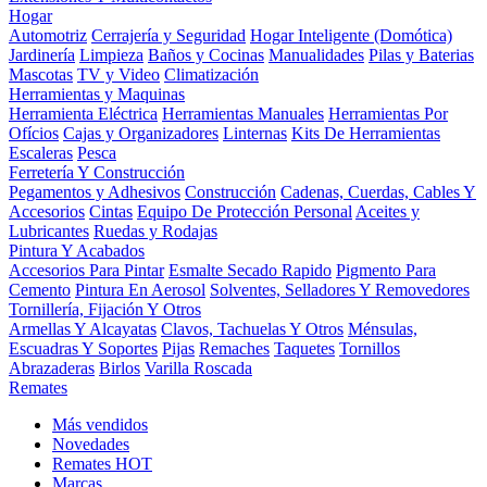
Hogar
Automotriz
Cerrajería y Seguridad
Hogar Inteligente (Domótica)
Jardinería
Limpieza
Baños y Cocinas
Manualidades
Pilas y Baterias
Mascotas
TV y Video
Climatización
Herramientas y Maquinas
Herramienta Eléctrica
Herramientas Manuales
Herramientas Por
Ofícios
Cajas y Organizadores
Linternas
Kits De Herramientas
Escaleras
Pesca
Ferretería Y Construcción
Pegamentos y Adhesivos
Construcción
Cadenas, Cuerdas, Cables Y
Accesorios
Cintas
Equipo De Protección Personal
Aceites y
Lubricantes
Ruedas y Rodajas
Pintura Y Acabados
Accesorios Para Pintar
Esmalte Secado Rapido
Pigmento Para
Cemento
Pintura En Aerosol
Solventes, Selladores Y Removedores
Tornillería, Fijación Y Otros
Armellas Y Alcayatas
Clavos, Tachuelas Y Otros
Ménsulas,
Escuadras Y Soportes
Pijas
Remaches
Taquetes
Tornillos
Abrazaderas
Birlos
Varilla Roscada
Remates
Más vendidos
Novedades
Remates
HOT
Marcas