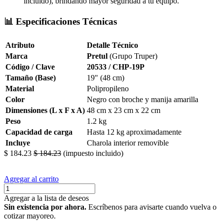
incluido), brindando mayor seguridad a tu equipo.
📊 Especificaciones Técnicas
Atributo
Detalle Técnico
Marca
Pretul
(Grupo Truper)
Código / Clave
20533 / CHP-19P
Tamaño (Base)
19" (48 cm)
Material
Polipropileno
Color
Negro con broche y manija amarilla
Dimensiones (L x F x A)
48 cm x 23 cm x 22 cm
Peso
1.2 kg
Capacidad de carga
Hasta 12 kg aproximadamente
Incluye
Charola interior removible
$
184.23
$
184.23
(impuesto incluido)
Agregar al carrito
Agregar a la lista de deseos
Sin existencia por ahora.
Escríbenos para avisarte cuando vuelva o
cotizar mayoreo.