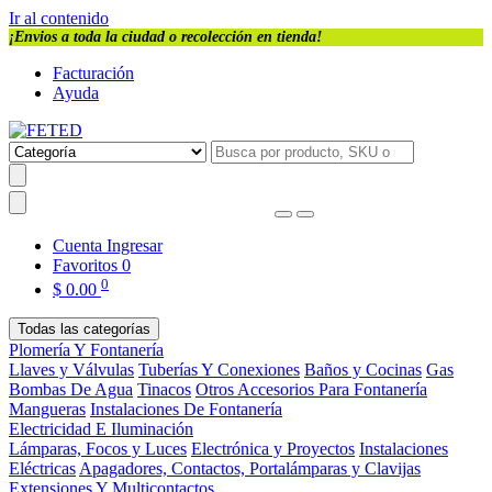
Ir al contenido
¡Envios a toda la ciudad o recolección en tienda!
Facturación
Ayuda
Cuenta
Ingresar
Favoritos
0
0
$
0.00
Todas las categorías
Plomería Y Fontanería
Llaves y Válvulas
Tuberías Y Conexiones
Baños y Cocinas
Gas
Bombas De Agua
Tinacos
Otros Accesorios Para Fontanería
Mangueras
Instalaciones De Fontanería
Electricidad E Iluminación
Lámparas, Focos y Luces
Electrónica y Proyectos
Instalaciones
Eléctricas
Apagadores, Contactos, Portalámparas y Clavijas
Extensiones Y Multicontactos