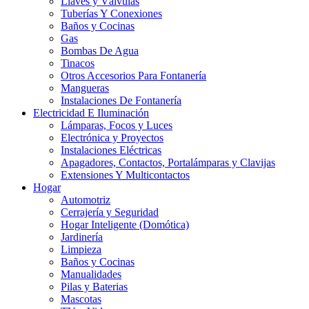
Llaves y Válvulas
Tuberías Y Conexiones
Baños y Cocinas
Gas
Bombas De Agua
Tinacos
Otros Accesorios Para Fontanería
Mangueras
Instalaciones De Fontanería
Electricidad E Iluminación
Lámparas, Focos y Luces
Electrónica y Proyectos
Instalaciones Eléctricas
Apagadores, Contactos, Portalámparas y Clavijas
Extensiones Y Multicontactos
Hogar
Automotriz
Cerrajería y Seguridad
Hogar Inteligente (Domótica)
Jardinería
Limpieza
Baños y Cocinas
Manualidades
Pilas y Baterias
Mascotas