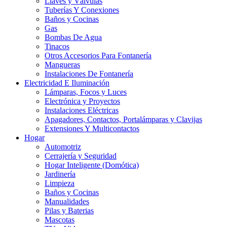
Llaves y Válvulas
Tuberías Y Conexiones
Baños y Cocinas
Gas
Bombas De Agua
Tinacos
Otros Accesorios Para Fontanería
Mangueras
Instalaciones De Fontanería
Electricidad E Iluminación
Lámparas, Focos y Luces
Electrónica y Proyectos
Instalaciones Eléctricas
Apagadores, Contactos, Portalámparas y Clavijas
Extensiones Y Multicontactos
Hogar
Automotriz
Cerrajería y Seguridad
Hogar Inteligente (Domótica)
Jardinería
Limpieza
Baños y Cocinas
Manualidades
Pilas y Baterias
Mascotas