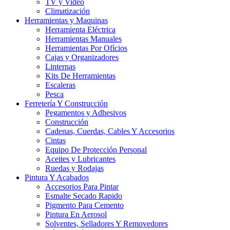
TV y Video
Climatización
Herramientas y Maquinas
Herramienta Eléctrica
Herramientas Manuales
Herramientas Por Ofícios
Cajas y Organizadores
Linternas
Kits De Herramientas
Escaleras
Pesca
Ferretería Y Construcción
Pegamentos y Adhesivos
Construcción
Cadenas, Cuerdas, Cables Y Accesorios
Cintas
Equipo De Protección Personal
Aceites y Lubricantes
Ruedas y Rodajas
Pintura Y Acabados
Accesorios Para Pintar
Esmalte Secado Rapido
Pigmento Para Cemento
Pintura En Aerosol
Solventes, Selladores Y Removedores