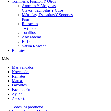
Tornillería, Fijación Y Otros
Armellas Y Alcayatas
Clavos, Tachuelas Y Otros
Ménsulas, Escuadras Y Soportes
Pijas
Remaches
Taquetes
Tornillos
Abrazaderas
Birlos
Varilla Roscada
Remates
Más
Más vendidos
Novedades
Remates
Marcas
Favoritos
Facturación
Ayuda
Asesoría
Todos los productos