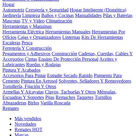
Hogar
Automotriz
Cerrajería y Seguridad
Hogar Inteligente (Domótica)
Jardinería
Limpieza
Baños y Cocinas
Manualidades
Pilas y Baterias
Mascotas
TV y Video
Climatización
Herramientas y Maquinas
Herramienta Eléctrica
Herramientas Manuales
Herramientas Por
Ofícios
Cajas y Organizadores
Linternas
Kits De Herramientas
Escaleras
Pesca
Ferretería Y Construcción
Pegamentos y Adhesivos
Construcción
Cadenas, Cuerdas, Cables Y
Accesorios
Cintas
Equipo De Protección Personal
Aceites y
Lubricantes
Ruedas y Rodajas
Pintura Y Acabados
Accesorios Para Pintar
Esmalte Secado Rapido
Pigmento Para
Cemento
Pintura En Aerosol
Solventes, Selladores Y Removedores
Tornillería, Fijación Y Otros
Armellas Y Alcayatas
Clavos, Tachuelas Y Otros
Ménsulas,
Escuadras Y Soportes
Pijas
Remaches
Taquetes
Tornillos
Abrazaderas
Birlos
Varilla Roscada
Remates
Más vendidos
Novedades
Remates
HOT
Marcas