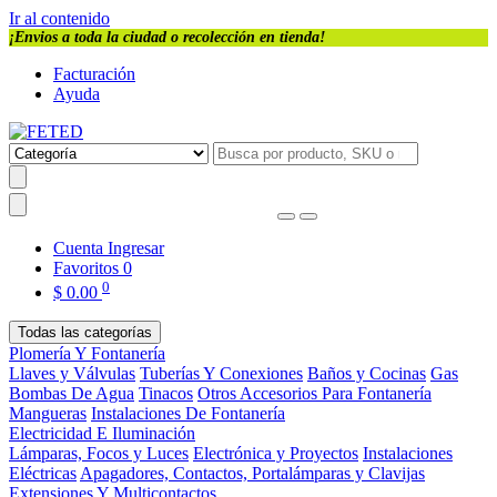
Ir al contenido
¡Envios a toda la ciudad o recolección en tienda!
Facturación
Ayuda
Cuenta
Ingresar
Favoritos
0
0
$
0.00
Todas las categorías
Plomería Y Fontanería
Llaves y Válvulas
Tuberías Y Conexiones
Baños y Cocinas
Gas
Bombas De Agua
Tinacos
Otros Accesorios Para Fontanería
Mangueras
Instalaciones De Fontanería
Electricidad E Iluminación
Lámparas, Focos y Luces
Electrónica y Proyectos
Instalaciones
Eléctricas
Apagadores, Contactos, Portalámparas y Clavijas
Extensiones Y Multicontactos