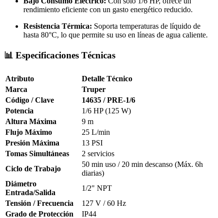
Bajo Consumo Eléctrico:
Con solo 1/6 HP, ofrece un
rendimiento eficiente con un gasto energético reducido.
Resistencia Térmica:
Soporta temperaturas de líquido de
hasta 80°C, lo que permite su uso en líneas de agua caliente.
📊 Especificaciones Técnicas
Atributo
Detalle Técnico
Marca
Truper
Código / Clave
14635 / PRE-1/6
Potencia
1/6 HP (125 W)
Altura Máxima
9 m
Flujo Máximo
25 L/min
Presión Máxima
13 PSI
Tomas Simultáneas
2 servicios
50 min uso / 20 min descanso (Máx. 6h
Ciclo de Trabajo
diarias)
Diámetro
1/2" NPT
Entrada/Salida
Tensión / Frecuencia
127 V / 60 Hz
Grado de Protección
IP44