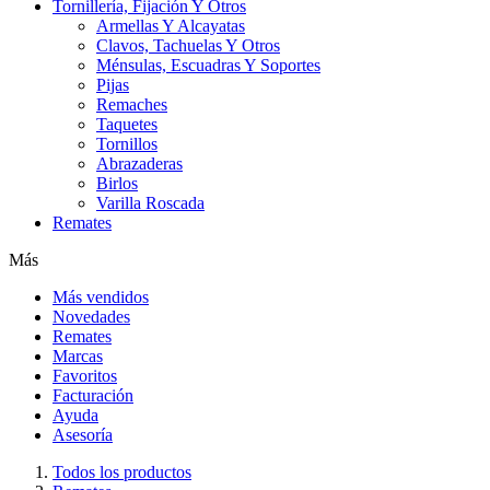
Tornillería, Fijación Y Otros
Armellas Y Alcayatas
Clavos, Tachuelas Y Otros
Ménsulas, Escuadras Y Soportes
Pijas
Remaches
Taquetes
Tornillos
Abrazaderas
Birlos
Varilla Roscada
Remates
Más
Más vendidos
Novedades
Remates
Marcas
Favoritos
Facturación
Ayuda
Asesoría
Todos los productos