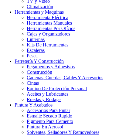
TV y Video
Climatización
Herramientas y Maquinas
Herramienta Eléctrica
Herramientas Manuales
Herramientas Por Ofícios
Cajas y Organizadores
Linternas
Kits De Herramientas
Escaleras
Pesca
Ferretería Y Construcción
Pegamentos y Adhesivos
Construcción
Cadenas, Cuerdas, Cables Y Accesorios
Cintas
Equipo De Protección Personal
Aceites y Lubricantes
Ruedas y Rodajas
Pintura Y Acabados
Accesorios Para Pintar
Esmalte Secado Rapido
Pigmento Para Cemento
Pintura En Aerosol
Solventes, Selladores Y Removedores