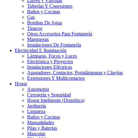
Llaves y Válvulas
Tuberías Y Conexiones
Baños y Cocinas
Gas
Bombas De Agua
Tinacos
Otros Accesorios Para Fontanería
Mangueras
Instalaciones De Fontanería
Electricidad E Iluminación
Lámparas, Focos y Luces
Electrónica y Proyectos
Instalaciones Eléctricas
Apagadores, Contactos, Portalámparas y Clavijas
Extensiones Y Multicontactos
Hogar
Automotriz
Cerrajería y Seguridad
Hogar Inteligente (Domótica)
Jardinería
Limpieza
Baños y Cocinas
Manualidades
Pilas y Baterias
Mascotas