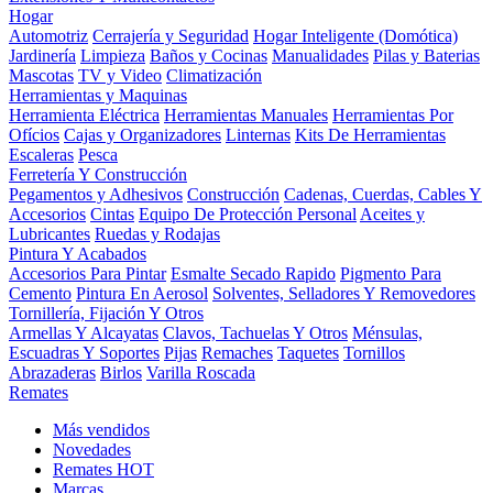
Hogar
Automotriz
Cerrajería y Seguridad
Hogar Inteligente (Domótica)
Jardinería
Limpieza
Baños y Cocinas
Manualidades
Pilas y Baterias
Mascotas
TV y Video
Climatización
Herramientas y Maquinas
Herramienta Eléctrica
Herramientas Manuales
Herramientas Por
Ofícios
Cajas y Organizadores
Linternas
Kits De Herramientas
Escaleras
Pesca
Ferretería Y Construcción
Pegamentos y Adhesivos
Construcción
Cadenas, Cuerdas, Cables Y
Accesorios
Cintas
Equipo De Protección Personal
Aceites y
Lubricantes
Ruedas y Rodajas
Pintura Y Acabados
Accesorios Para Pintar
Esmalte Secado Rapido
Pigmento Para
Cemento
Pintura En Aerosol
Solventes, Selladores Y Removedores
Tornillería, Fijación Y Otros
Armellas Y Alcayatas
Clavos, Tachuelas Y Otros
Ménsulas,
Escuadras Y Soportes
Pijas
Remaches
Taquetes
Tornillos
Abrazaderas
Birlos
Varilla Roscada
Remates
Más vendidos
Novedades
Remates
HOT
Marcas