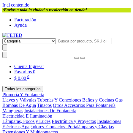
Ir al contenido
¡Envios a toda la ciudad o recolección en tienda!
Facturación
Ayuda
Cuenta
Ingresar
Favoritos
0
0
$
0.00
Todas las categorías
Plomería Y Fontanería
Llaves y Válvulas
Tuberías Y Conexiones
Baños y Cocinas
Gas
Bombas De Agua
Tinacos
Otros Accesorios Para Fontanería
Mangueras
Instalaciones De Fontanería
Electricidad E Iluminación
Lámparas, Focos y Luces
Electrónica y Proyectos
Instalaciones
Eléctricas
Apagadores, Contactos, Portalámparas y Clavijas
Extensiones Y Multicontactos