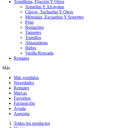
Tornillería, Fijación Y Otros
Armellas Y Alcayatas
Clavos, Tachuelas Y Otros
Ménsulas, Escuadras Y Soportes
Pijas
Remaches
Taquetes
Tornillos
Abrazaderas
Birlos
Varilla Roscada
Remates
Más
Más vendidos
Novedades
Remates
Marcas
Favoritos
Facturación
Ayuda
Asesoría
Todos los productos