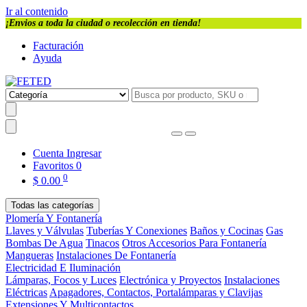
Ir al contenido
¡Envios a toda la ciudad o recolección en tienda!
Facturación
Ayuda
Cuenta
Ingresar
Favoritos
0
0
$
0.00
Todas las categorías
Plomería Y Fontanería
Llaves y Válvulas
Tuberías Y Conexiones
Baños y Cocinas
Gas
Bombas De Agua
Tinacos
Otros Accesorios Para Fontanería
Mangueras
Instalaciones De Fontanería
Electricidad E Iluminación
Lámparas, Focos y Luces
Electrónica y Proyectos
Instalaciones
Eléctricas
Apagadores, Contactos, Portalámparas y Clavijas
Extensiones Y Multicontactos