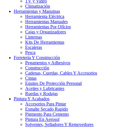
TV y Video
Climatización
Herramientas y Maquinas
Herramienta Eléctrica
Herramientas Manuales
Herramientas Por Ofícios
Cajas y Organizadores
Linternas
Kits De Herramientas
Escaleras
Pesca
Ferretería Y Construcción
Pegamentos y Adhesivos
Construcción
Cadenas, Cuerdas, Cables Y Accesorios
Cintas
Equipo De Protección Personal
Aceites y Lubricantes
Ruedas y Rodajas
Pintura Y Acabados
Accesorios Para Pintar
Esmalte Secado Rapido
Pigmento Para Cemento
Pintura En Aerosol
Solventes, Selladores Y Removedores