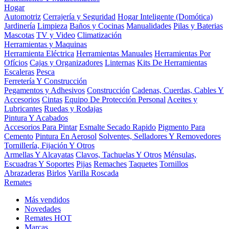
Hogar
Automotriz
Cerrajería y Seguridad
Hogar Inteligente (Domótica)
Jardinería
Limpieza
Baños y Cocinas
Manualidades
Pilas y Baterias
Mascotas
TV y Video
Climatización
Herramientas y Maquinas
Herramienta Eléctrica
Herramientas Manuales
Herramientas Por
Ofícios
Cajas y Organizadores
Linternas
Kits De Herramientas
Escaleras
Pesca
Ferretería Y Construcción
Pegamentos y Adhesivos
Construcción
Cadenas, Cuerdas, Cables Y
Accesorios
Cintas
Equipo De Protección Personal
Aceites y
Lubricantes
Ruedas y Rodajas
Pintura Y Acabados
Accesorios Para Pintar
Esmalte Secado Rapido
Pigmento Para
Cemento
Pintura En Aerosol
Solventes, Selladores Y Removedores
Tornillería, Fijación Y Otros
Armellas Y Alcayatas
Clavos, Tachuelas Y Otros
Ménsulas,
Escuadras Y Soportes
Pijas
Remaches
Taquetes
Tornillos
Abrazaderas
Birlos
Varilla Roscada
Remates
Más vendidos
Novedades
Remates
HOT
Marcas