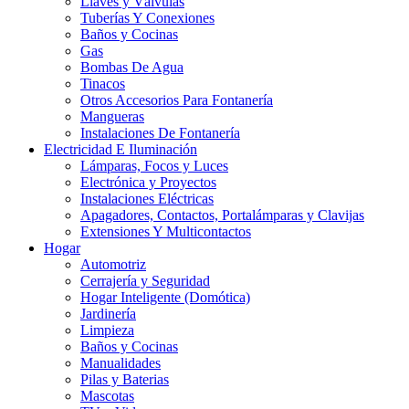
Llaves y Válvulas
Tuberías Y Conexiones
Baños y Cocinas
Gas
Bombas De Agua
Tinacos
Otros Accesorios Para Fontanería
Mangueras
Instalaciones De Fontanería
Electricidad E Iluminación
Lámparas, Focos y Luces
Electrónica y Proyectos
Instalaciones Eléctricas
Apagadores, Contactos, Portalámparas y Clavijas
Extensiones Y Multicontactos
Hogar
Automotriz
Cerrajería y Seguridad
Hogar Inteligente (Domótica)
Jardinería
Limpieza
Baños y Cocinas
Manualidades
Pilas y Baterias
Mascotas