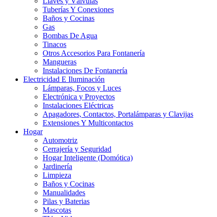
Llaves y Válvulas
Tuberías Y Conexiones
Baños y Cocinas
Gas
Bombas De Agua
Tinacos
Otros Accesorios Para Fontanería
Mangueras
Instalaciones De Fontanería
Electricidad E Iluminación
Lámparas, Focos y Luces
Electrónica y Proyectos
Instalaciones Eléctricas
Apagadores, Contactos, Portalámparas y Clavijas
Extensiones Y Multicontactos
Hogar
Automotriz
Cerrajería y Seguridad
Hogar Inteligente (Domótica)
Jardinería
Limpieza
Baños y Cocinas
Manualidades
Pilas y Baterias
Mascotas