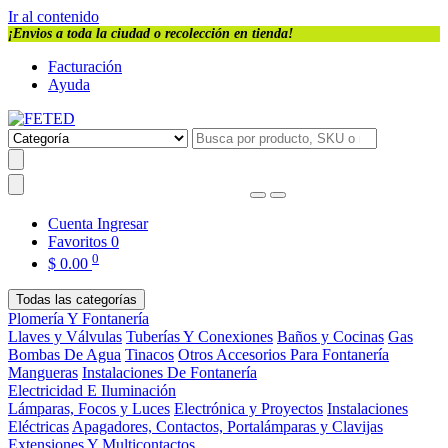
Ir al contenido
¡Envios a toda la ciudad o recolección en tienda!
Facturación
Ayuda
Cuenta
Ingresar
Favoritos
0
0
$
0.00
Todas las categorías
Plomería Y Fontanería
Llaves y Válvulas
Tuberías Y Conexiones
Baños y Cocinas
Gas
Bombas De Agua
Tinacos
Otros Accesorios Para Fontanería
Mangueras
Instalaciones De Fontanería
Electricidad E Iluminación
Lámparas, Focos y Luces
Electrónica y Proyectos
Instalaciones
Eléctricas
Apagadores, Contactos, Portalámparas y Clavijas
Extensiones Y Multicontactos