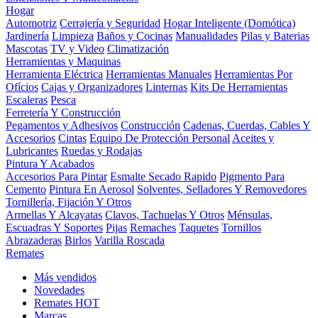
Hogar
Automotriz
Cerrajería y Seguridad
Hogar Inteligente (Domótica)
Jardinería
Limpieza
Baños y Cocinas
Manualidades
Pilas y Baterias
Mascotas
TV y Video
Climatización
Herramientas y Maquinas
Herramienta Eléctrica
Herramientas Manuales
Herramientas Por
Ofícios
Cajas y Organizadores
Linternas
Kits De Herramientas
Escaleras
Pesca
Ferretería Y Construcción
Pegamentos y Adhesivos
Construcción
Cadenas, Cuerdas, Cables Y
Accesorios
Cintas
Equipo De Protección Personal
Aceites y
Lubricantes
Ruedas y Rodajas
Pintura Y Acabados
Accesorios Para Pintar
Esmalte Secado Rapido
Pigmento Para
Cemento
Pintura En Aerosol
Solventes, Selladores Y Removedores
Tornillería, Fijación Y Otros
Armellas Y Alcayatas
Clavos, Tachuelas Y Otros
Ménsulas,
Escuadras Y Soportes
Pijas
Remaches
Taquetes
Tornillos
Abrazaderas
Birlos
Varilla Roscada
Remates
Más vendidos
Novedades
Remates
HOT
Marcas