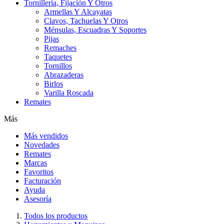
Tornillería, Fijación Y Otros
Armellas Y Alcayatas
Clavos, Tachuelas Y Otros
Ménsulas, Escuadras Y Soportes
Pijas
Remaches
Taquetes
Tornillos
Abrazaderas
Birlos
Varilla Roscada
Remates
Más
Más vendidos
Novedades
Remates
Marcas
Favoritos
Facturación
Ayuda
Asesoría
Todos los productos