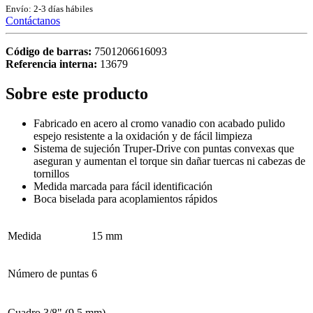
Envío: 2-3 días hábiles
Contáctanos
Código de barras:
7501206616093
Referencia interna:
13679
Sobre este producto
Fabricado en acero al cromo vanadio con acabado pulido
espejo resistente a la oxidación y de fácil limpieza
Sistema de sujeción Truper-Drive con puntas convexas que
aseguran y aumentan el torque sin dañar tuercas ni cabezas de
tornillos
Medida marcada para fácil identificación
Boca biselada para acoplamientos rápidos
Medida
15 mm
Número de puntas
6
Cuadro
3/8" (9.5 mm)