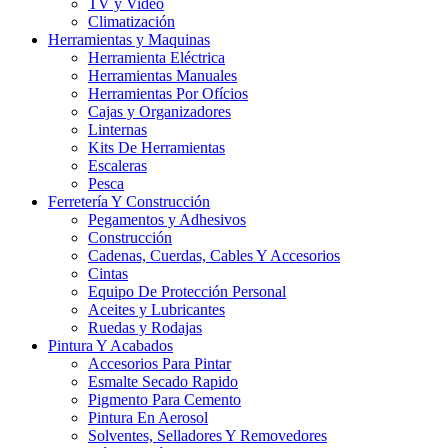
TV y Video
Climatización
Herramientas y Maquinas
Herramienta Eléctrica
Herramientas Manuales
Herramientas Por Ofícios
Cajas y Organizadores
Linternas
Kits De Herramientas
Escaleras
Pesca
Ferretería Y Construcción
Pegamentos y Adhesivos
Construcción
Cadenas, Cuerdas, Cables Y Accesorios
Cintas
Equipo De Protección Personal
Aceites y Lubricantes
Ruedas y Rodajas
Pintura Y Acabados
Accesorios Para Pintar
Esmalte Secado Rapido
Pigmento Para Cemento
Pintura En Aerosol
Solventes, Selladores Y Removedores