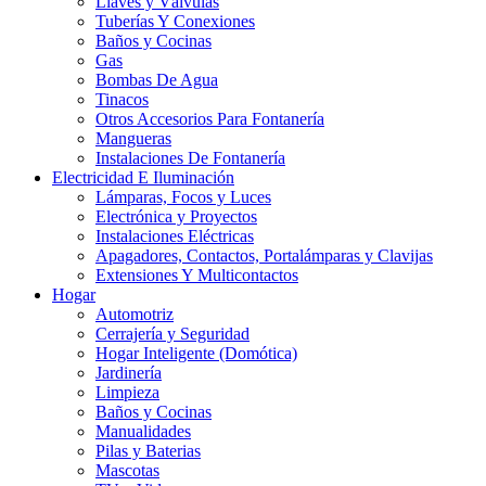
Llaves y Válvulas
Tuberías Y Conexiones
Baños y Cocinas
Gas
Bombas De Agua
Tinacos
Otros Accesorios Para Fontanería
Mangueras
Instalaciones De Fontanería
Electricidad E Iluminación
Lámparas, Focos y Luces
Electrónica y Proyectos
Instalaciones Eléctricas
Apagadores, Contactos, Portalámparas y Clavijas
Extensiones Y Multicontactos
Hogar
Automotriz
Cerrajería y Seguridad
Hogar Inteligente (Domótica)
Jardinería
Limpieza
Baños y Cocinas
Manualidades
Pilas y Baterias
Mascotas