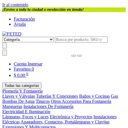
Ir al contenido
¡Envios a toda la ciudad o recolección en tienda!
Facturación
Ayuda
Cuenta
Ingresar
Favoritos
0
0
$
0.00
Todas las categorías
Plomería Y Fontanería
Llaves y Válvulas
Tuberías Y Conexiones
Baños y Cocinas
Gas
Bombas De Agua
Tinacos
Otros Accesorios Para Fontanería
Mangueras
Instalaciones De Fontanería
Electricidad E Iluminación
Lámparas, Focos y Luces
Electrónica y Proyectos
Instalaciones
Eléctricas
Apagadores, Contactos, Portalámparas y Clavijas
Extensiones Y Multicontactos