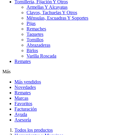
Tornillería, Fijación Y Otros
Armellas Y Alcayatas
Clavos, Tachuelas Y Otros
Ménsulas, Escuadras Y Soportes
Pijas
Remaches
Taquetes
Tornillos
Abrazaderas
Birlos
Varilla Roscada
Remates
Más
Más vendidos
Novedades
Remates
Marcas
Favoritos
Facturación
Ayuda
Asesoría
Todos los productos