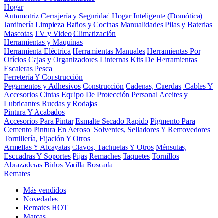
Hogar
Automotriz
Cerrajería y Seguridad
Hogar Inteligente (Domótica)
Jardinería
Limpieza
Baños y Cocinas
Manualidades
Pilas y Baterias
Mascotas
TV y Video
Climatización
Herramientas y Maquinas
Herramienta Eléctrica
Herramientas Manuales
Herramientas Por
Ofícios
Cajas y Organizadores
Linternas
Kits De Herramientas
Escaleras
Pesca
Ferretería Y Construcción
Pegamentos y Adhesivos
Construcción
Cadenas, Cuerdas, Cables Y
Accesorios
Cintas
Equipo De Protección Personal
Aceites y
Lubricantes
Ruedas y Rodajas
Pintura Y Acabados
Accesorios Para Pintar
Esmalte Secado Rapido
Pigmento Para
Cemento
Pintura En Aerosol
Solventes, Selladores Y Removedores
Tornillería, Fijación Y Otros
Armellas Y Alcayatas
Clavos, Tachuelas Y Otros
Ménsulas,
Escuadras Y Soportes
Pijas
Remaches
Taquetes
Tornillos
Abrazaderas
Birlos
Varilla Roscada
Remates
Más vendidos
Novedades
Remates
HOT
Marcas