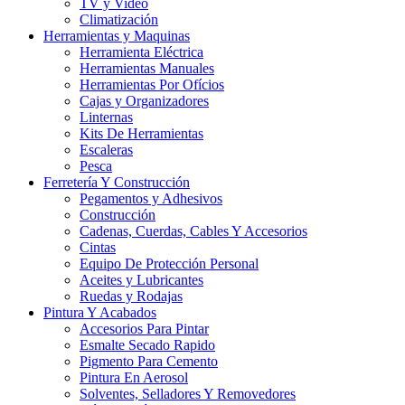
TV y Video
Climatización
Herramientas y Maquinas
Herramienta Eléctrica
Herramientas Manuales
Herramientas Por Ofícios
Cajas y Organizadores
Linternas
Kits De Herramientas
Escaleras
Pesca
Ferretería Y Construcción
Pegamentos y Adhesivos
Construcción
Cadenas, Cuerdas, Cables Y Accesorios
Cintas
Equipo De Protección Personal
Aceites y Lubricantes
Ruedas y Rodajas
Pintura Y Acabados
Accesorios Para Pintar
Esmalte Secado Rapido
Pigmento Para Cemento
Pintura En Aerosol
Solventes, Selladores Y Removedores