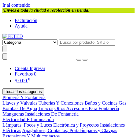
Ir al contenido
¡Envios a toda la ciudad o recolección en tienda!
Facturación
Ayuda
Cuenta
Ingresar
Favoritos
0
0
$
0.00
Todas las categorías
Plomería Y Fontanería
Llaves y Válvulas
Tuberías Y Conexiones
Baños y Cocinas
Gas
Bombas De Agua
Tinacos
Otros Accesorios Para Fontanería
Mangueras
Instalaciones De Fontanería
Electricidad E Iluminación
Lámparas, Focos y Luces
Electrónica y Proyectos
Instalaciones
Eléctricas
Apagadores, Contactos, Portalámparas y Clavijas
Extensiones Y Multicontactos