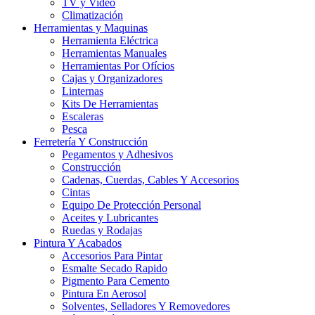
TV y Video
Climatización
Herramientas y Maquinas
Herramienta Eléctrica
Herramientas Manuales
Herramientas Por Ofícios
Cajas y Organizadores
Linternas
Kits De Herramientas
Escaleras
Pesca
Ferretería Y Construcción
Pegamentos y Adhesivos
Construcción
Cadenas, Cuerdas, Cables Y Accesorios
Cintas
Equipo De Protección Personal
Aceites y Lubricantes
Ruedas y Rodajas
Pintura Y Acabados
Accesorios Para Pintar
Esmalte Secado Rapido
Pigmento Para Cemento
Pintura En Aerosol
Solventes, Selladores Y Removedores