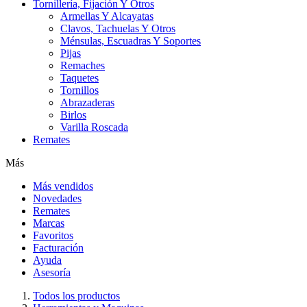
Tornillería, Fijación Y Otros
Armellas Y Alcayatas
Clavos, Tachuelas Y Otros
Ménsulas, Escuadras Y Soportes
Pijas
Remaches
Taquetes
Tornillos
Abrazaderas
Birlos
Varilla Roscada
Remates
Más
Más vendidos
Novedades
Remates
Marcas
Favoritos
Facturación
Ayuda
Asesoría
Todos los productos