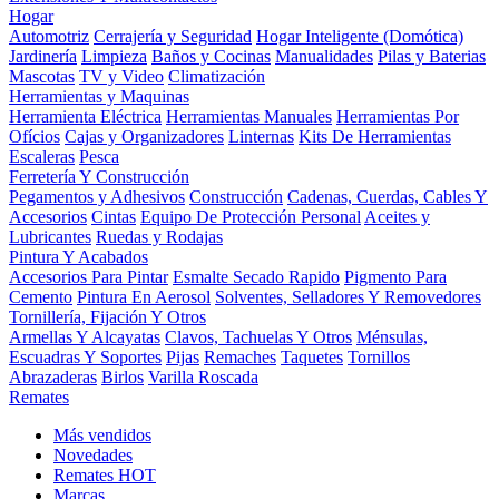
Hogar
Automotriz
Cerrajería y Seguridad
Hogar Inteligente (Domótica)
Jardinería
Limpieza
Baños y Cocinas
Manualidades
Pilas y Baterias
Mascotas
TV y Video
Climatización
Herramientas y Maquinas
Herramienta Eléctrica
Herramientas Manuales
Herramientas Por
Ofícios
Cajas y Organizadores
Linternas
Kits De Herramientas
Escaleras
Pesca
Ferretería Y Construcción
Pegamentos y Adhesivos
Construcción
Cadenas, Cuerdas, Cables Y
Accesorios
Cintas
Equipo De Protección Personal
Aceites y
Lubricantes
Ruedas y Rodajas
Pintura Y Acabados
Accesorios Para Pintar
Esmalte Secado Rapido
Pigmento Para
Cemento
Pintura En Aerosol
Solventes, Selladores Y Removedores
Tornillería, Fijación Y Otros
Armellas Y Alcayatas
Clavos, Tachuelas Y Otros
Ménsulas,
Escuadras Y Soportes
Pijas
Remaches
Taquetes
Tornillos
Abrazaderas
Birlos
Varilla Roscada
Remates
Más vendidos
Novedades
Remates
HOT
Marcas