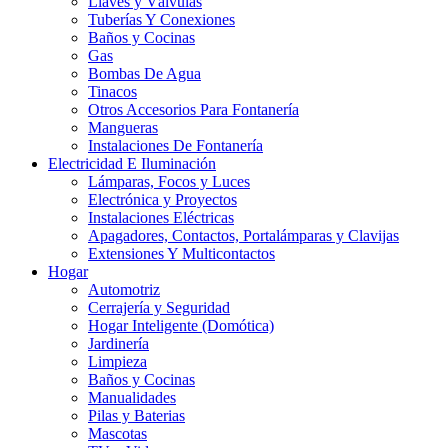
Llaves y Válvulas
Tuberías Y Conexiones
Baños y Cocinas
Gas
Bombas De Agua
Tinacos
Otros Accesorios Para Fontanería
Mangueras
Instalaciones De Fontanería
Electricidad E Iluminación
Lámparas, Focos y Luces
Electrónica y Proyectos
Instalaciones Eléctricas
Apagadores, Contactos, Portalámparas y Clavijas
Extensiones Y Multicontactos
Hogar
Automotriz
Cerrajería y Seguridad
Hogar Inteligente (Domótica)
Jardinería
Limpieza
Baños y Cocinas
Manualidades
Pilas y Baterias
Mascotas