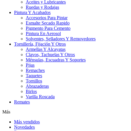
Aceites y Lubricantes
Ruedas y Rodajas
Pintura Y Acabados
Accesorios Para Pintar
Esmalte Secado Rapido
Pigmento Para Cemento
Pintura En Aerosol
Solventes, Selladores Y Removedores
Tornillería, Fijación Y Otros
Armellas Y Alcayatas
Clavos, Tachuelas Y Otros
Ménsulas, Escuadras Y Soportes
Pijas
Remaches
Taquetes
Tornillos
Abrazaderas
Birlos
Varilla Roscada
Remates
Más
Más vendidos
Novedades