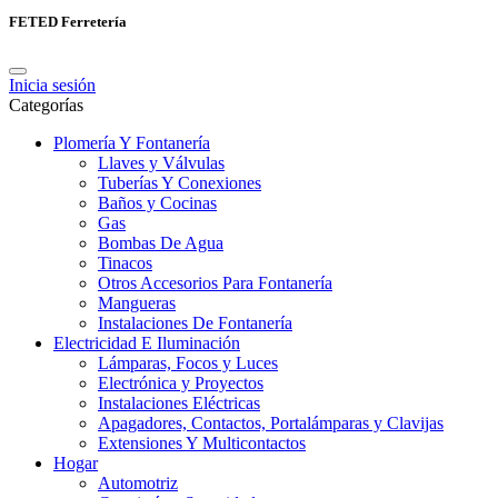
FETED Ferretería
Inicia sesión
Categorías
Plomería Y Fontanería
Llaves y Válvulas
Tuberías Y Conexiones
Baños y Cocinas
Gas
Bombas De Agua
Tinacos
Otros Accesorios Para Fontanería
Mangueras
Instalaciones De Fontanería
Electricidad E Iluminación
Lámparas, Focos y Luces
Electrónica y Proyectos
Instalaciones Eléctricas
Apagadores, Contactos, Portalámparas y Clavijas
Extensiones Y Multicontactos
Hogar
Automotriz