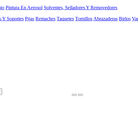
to
Pintura En Aerosol
Solventes, Selladores Y Removedores
s Y Soportes
Pijas
Remaches
Taquetes
Tornillos
Abrazaderas
Birlos
Var