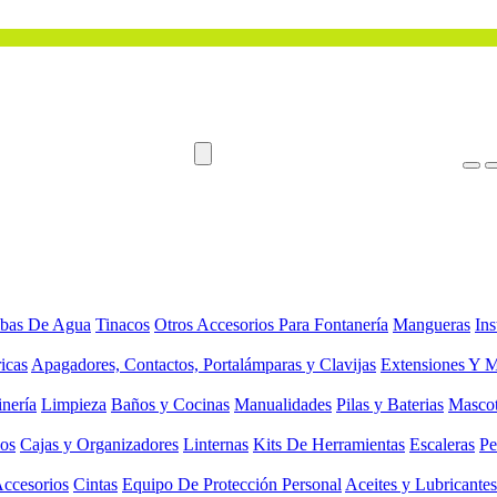
bas De Agua
Tinacos
Otros Accesorios Para Fontanería
Mangueras
Ins
ricas
Apagadores, Contactos, Portalámparas y Clavijas
Extensiones Y M
inería
Limpieza
Baños y Cocinas
Manualidades
Pilas y Baterias
Masco
ios
Cajas y Organizadores
Linternas
Kits De Herramientas
Escaleras
Pe
Accesorios
Cintas
Equipo De Protección Personal
Aceites y Lubricantes