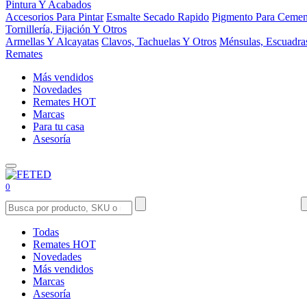
Pintura Y Acabados
Accesorios Para Pintar
Esmalte Secado Rapido
Pigmento Para Cemen
Tornillería, Fijación Y Otros
Armellas Y Alcayatas
Clavos, Tachuelas Y Otros
Ménsulas, Escuadra
Remates
Más vendidos
Novedades
Remates
HOT
Marcas
Para tu casa
Asesoría
0
Todas
Remates
HOT
Novedades
Más vendidos
Marcas
Asesoría