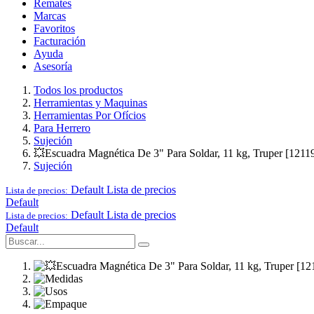
Remates
Marcas
Favoritos
Facturación
Ayuda
Asesoría
Todos los productos
Herramientas y Maquinas
Herramientas Por Ofícios
Para Herrero
Sujeción
💥Escuadra Magnética De 3" Para Soldar, 11 kg, Truper [1211
Sujeción
Default
Lista de precios
Lista de precios:
Default
Default
Lista de precios
Lista de precios:
Default