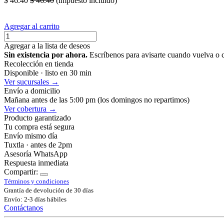
$
46.40
$
46.40
(impuesto incluido)
Agregar al carrito
Agregar a la lista de deseos
Sin existencia por ahora.
Escríbenos para avisarte cuando vuelva o 
Recolección en tienda
Disponible · listo en 30 min
Ver sucursales →
Envío a domicilio
Mañana antes de las 5:00 pm (los domingos no repartimos)
Ver cobertura →
Producto garantizado
Tu compra está segura
Envío mismo día
Tuxtla · antes de 2pm
Asesoría WhatsApp
Respuesta inmediata
Compartir:
Términos y condiciones
Grantía de devolución de 30 días
Envío: 2-3 días hábiles
Contáctanos