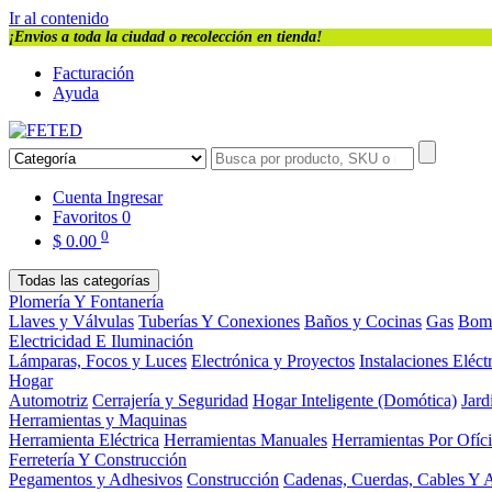
Ir al contenido
¡Envios a toda la ciudad o recolección en tienda!
Facturación
Ayuda
Cuenta
Ingresar
Favoritos
0
0
$
0.00
Todas las categorías
Plomería Y Fontanería
Llaves y Válvulas
Tuberías Y Conexiones
Baños y Cocinas
Gas
Bom
Electricidad E Iluminación
Lámparas, Focos y Luces
Electrónica y Proyectos
Instalaciones Eléct
Hogar
Automotriz
Cerrajería y Seguridad
Hogar Inteligente (Domótica)
Jard
Herramientas y Maquinas
Herramienta Eléctrica
Herramientas Manuales
Herramientas Por Ofíc
Ferretería Y Construcción
Pegamentos y Adhesivos
Construcción
Cadenas, Cuerdas, Cables Y 