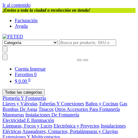
Ir al contenido
¡Envios a toda la ciudad o recolección en tienda!
Facturación
Ayuda
Cuenta
Ingresar
Favoritos
0
0
$
0.00
Todas las categorías
Plomería Y Fontanería
Llaves y Válvulas
Tuberías Y Conexiones
Baños y Cocinas
Gas
Bombas De Agua
Tinacos
Otros Accesorios Para Fontanería
Mangueras
Instalaciones De Fontanería
Electricidad E Iluminación
Lámparas, Focos y Luces
Electrónica y Proyectos
Instalaciones
Eléctricas
Apagadores, Contactos, Portalámparas y Clavijas
Extensiones Y Multicontactos