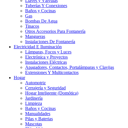
Llaves y Válvulas
Tuberías Y Conexiones
Baños y Cocinas
Gas
Bombas De Agua
Tinacos
Otros Accesorios Para Fontanería
Mangueras
Instalaciones De Fontanería
Electricidad E Iluminación
Lámparas, Focos y Luces
Electrónica y Proyectos
Instalaciones Eléctricas
Apagadores, Contactos, Portalámparas y Clavijas
Extensiones Y Multicontactos
Hogar
Automotriz
Cerrajería y Seguridad
Hogar Inteligente (Domótica)
Jardinería
Limpieza
Baños y Cocinas
Manualidades
Pilas y Baterias
Mascotas