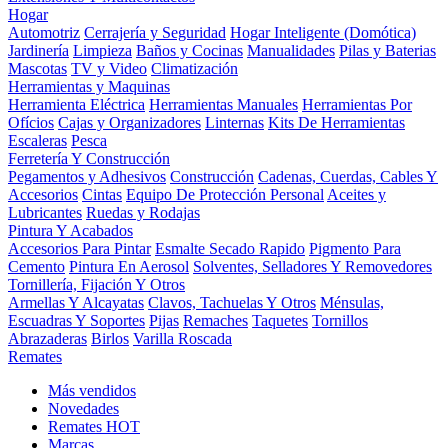
Hogar
Automotriz
Cerrajería y Seguridad
Hogar Inteligente (Domótica)
Jardinería
Limpieza
Baños y Cocinas
Manualidades
Pilas y Baterias
Mascotas
TV y Video
Climatización
Herramientas y Maquinas
Herramienta Eléctrica
Herramientas Manuales
Herramientas Por
Ofícios
Cajas y Organizadores
Linternas
Kits De Herramientas
Escaleras
Pesca
Ferretería Y Construcción
Pegamentos y Adhesivos
Construcción
Cadenas, Cuerdas, Cables Y
Accesorios
Cintas
Equipo De Protección Personal
Aceites y
Lubricantes
Ruedas y Rodajas
Pintura Y Acabados
Accesorios Para Pintar
Esmalte Secado Rapido
Pigmento Para
Cemento
Pintura En Aerosol
Solventes, Selladores Y Removedores
Tornillería, Fijación Y Otros
Armellas Y Alcayatas
Clavos, Tachuelas Y Otros
Ménsulas,
Escuadras Y Soportes
Pijas
Remaches
Taquetes
Tornillos
Abrazaderas
Birlos
Varilla Roscada
Remates
Más vendidos
Novedades
Remates
HOT
Marcas