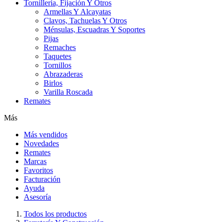
Tornillería, Fijación Y Otros
Armellas Y Alcayatas
Clavos, Tachuelas Y Otros
Ménsulas, Escuadras Y Soportes
Pijas
Remaches
Taquetes
Tornillos
Abrazaderas
Birlos
Varilla Roscada
Remates
Más
Más vendidos
Novedades
Remates
Marcas
Favoritos
Facturación
Ayuda
Asesoría
Todos los productos