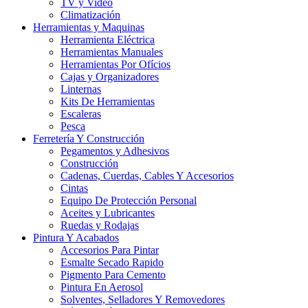
TV y Video
Climatización
Herramientas y Maquinas
Herramienta Eléctrica
Herramientas Manuales
Herramientas Por Ofícios
Cajas y Organizadores
Linternas
Kits De Herramientas
Escaleras
Pesca
Ferretería Y Construcción
Pegamentos y Adhesivos
Construcción
Cadenas, Cuerdas, Cables Y Accesorios
Cintas
Equipo De Protección Personal
Aceites y Lubricantes
Ruedas y Rodajas
Pintura Y Acabados
Accesorios Para Pintar
Esmalte Secado Rapido
Pigmento Para Cemento
Pintura En Aerosol
Solventes, Selladores Y Removedores