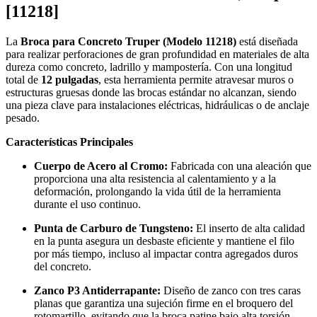
[11218]
La
Broca para Concreto Truper (Modelo 11218)
está diseñada
para realizar perforaciones de gran profundidad en materiales de alta
dureza como concreto, ladrillo y mampostería. Con una longitud
total de
12 pulgadas
, esta herramienta permite atravesar muros o
estructuras gruesas donde las brocas estándar no alcanzan, siendo
una pieza clave para instalaciones eléctricas, hidráulicas o de anclaje
pesado.
Características Principales
Cuerpo de Acero al Cromo:
Fabricada con una aleación que
proporciona una alta resistencia al calentamiento y a la
deformación, prolongando la vida útil de la herramienta
durante el uso continuo.
Punta de Carburo de Tungsteno:
El inserto de alta calidad
en la punta asegura un desbaste eficiente y mantiene el filo
por más tiempo, incluso al impactar contra agregados duros
del concreto.
Zanco P3 Antiderrapante:
Diseño de zanco con tres caras
planas que garantiza una sujeción firme en el broquero del
rotomartillo, evitando que la broca patine bajo alta torsión.