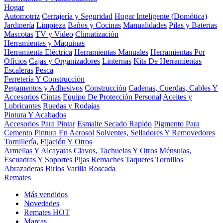
Hogar
Automotriz
Cerrajería y Seguridad
Hogar Inteligente (Domótica)
Jardinería
Limpieza
Baños y Cocinas
Manualidades
Pilas y Baterias
Mascotas
TV y Video
Climatización
Herramientas y Maquinas
Herramienta Eléctrica
Herramientas Manuales
Herramientas Por
Ofícios
Cajas y Organizadores
Linternas
Kits De Herramientas
Escaleras
Pesca
Ferretería Y Construcción
Pegamentos y Adhesivos
Construcción
Cadenas, Cuerdas, Cables Y
Accesorios
Cintas
Equipo De Protección Personal
Aceites y
Lubricantes
Ruedas y Rodajas
Pintura Y Acabados
Accesorios Para Pintar
Esmalte Secado Rapido
Pigmento Para
Cemento
Pintura En Aerosol
Solventes, Selladores Y Removedores
Tornillería, Fijación Y Otros
Armellas Y Alcayatas
Clavos, Tachuelas Y Otros
Ménsulas,
Escuadras Y Soportes
Pijas
Remaches
Taquetes
Tornillos
Abrazaderas
Birlos
Varilla Roscada
Remates
Más vendidos
Novedades
Remates
HOT
Marcas