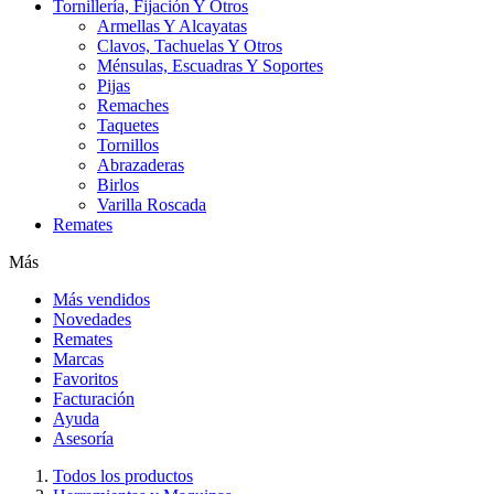
Tornillería, Fijación Y Otros
Armellas Y Alcayatas
Clavos, Tachuelas Y Otros
Ménsulas, Escuadras Y Soportes
Pijas
Remaches
Taquetes
Tornillos
Abrazaderas
Birlos
Varilla Roscada
Remates
Más
Más vendidos
Novedades
Remates
Marcas
Favoritos
Facturación
Ayuda
Asesoría
Todos los productos