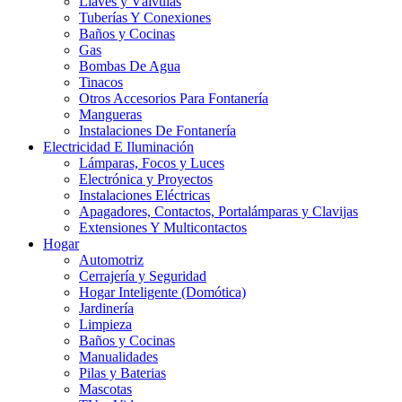
Llaves y Válvulas
Tuberías Y Conexiones
Baños y Cocinas
Gas
Bombas De Agua
Tinacos
Otros Accesorios Para Fontanería
Mangueras
Instalaciones De Fontanería
Electricidad E Iluminación
Lámparas, Focos y Luces
Electrónica y Proyectos
Instalaciones Eléctricas
Apagadores, Contactos, Portalámparas y Clavijas
Extensiones Y Multicontactos
Hogar
Automotriz
Cerrajería y Seguridad
Hogar Inteligente (Domótica)
Jardinería
Limpieza
Baños y Cocinas
Manualidades
Pilas y Baterias
Mascotas