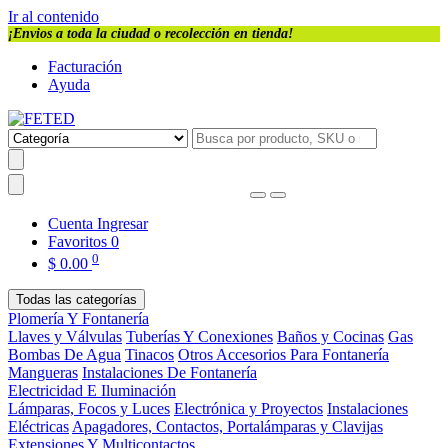
Ir al contenido
¡Envios a toda la ciudad o recolección en tienda!
Facturación
Ayuda
Cuenta
Ingresar
Favoritos
0
0
$
0.00
Todas las categorías
Plomería Y Fontanería
Llaves y Válvulas
Tuberías Y Conexiones
Baños y Cocinas
Gas
Bombas De Agua
Tinacos
Otros Accesorios Para Fontanería
Mangueras
Instalaciones De Fontanería
Electricidad E Iluminación
Lámparas, Focos y Luces
Electrónica y Proyectos
Instalaciones
Eléctricas
Apagadores, Contactos, Portalámparas y Clavijas
Extensiones Y Multicontactos