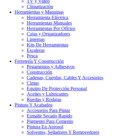
TV y Video
Climatización
Herramientas y Maquinas
Herramienta Eléctrica
Herramientas Manuales
Herramientas Por Ofícios
Cajas y Organizadores
Linternas
Kits De Herramientas
Escaleras
Pesca
Ferretería Y Construcción
Pegamentos y Adhesivos
Construcción
Cadenas, Cuerdas, Cables Y Accesorios
Cintas
Equipo De Protección Personal
Aceites y Lubricantes
Ruedas y Rodajas
Pintura Y Acabados
Accesorios Para Pintar
Esmalte Secado Rapido
Pigmento Para Cemento
Pintura En Aerosol
Solventes, Selladores Y Removedores