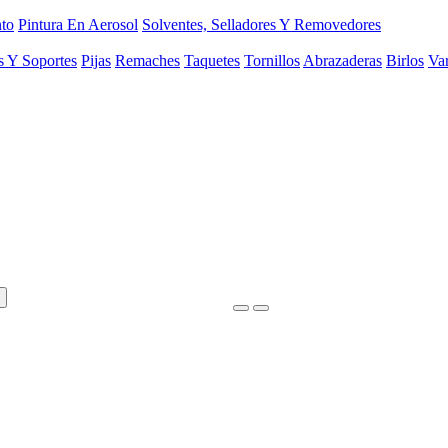
to
Pintura En Aerosol
Solventes, Selladores Y Removedores
s Y Soportes
Pijas
Remaches
Taquetes
Tornillos
Abrazaderas
Birlos
Var