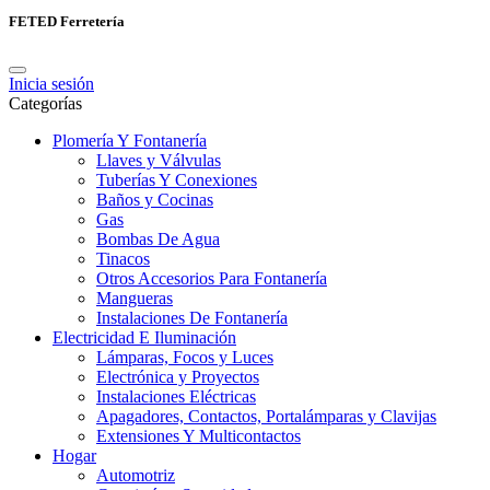
FETED Ferretería
Inicia sesión
Categorías
Plomería Y Fontanería
Llaves y Válvulas
Tuberías Y Conexiones
Baños y Cocinas
Gas
Bombas De Agua
Tinacos
Otros Accesorios Para Fontanería
Mangueras
Instalaciones De Fontanería
Electricidad E Iluminación
Lámparas, Focos y Luces
Electrónica y Proyectos
Instalaciones Eléctricas
Apagadores, Contactos, Portalámparas y Clavijas
Extensiones Y Multicontactos
Hogar
Automotriz