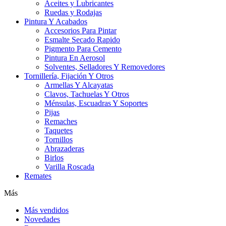
Aceites y Lubricantes
Ruedas y Rodajas
Pintura Y Acabados
Accesorios Para Pintar
Esmalte Secado Rapido
Pigmento Para Cemento
Pintura En Aerosol
Solventes, Selladores Y Removedores
Tornillería, Fijación Y Otros
Armellas Y Alcayatas
Clavos, Tachuelas Y Otros
Ménsulas, Escuadras Y Soportes
Pijas
Remaches
Taquetes
Tornillos
Abrazaderas
Birlos
Varilla Roscada
Remates
Más
Más vendidos
Novedades