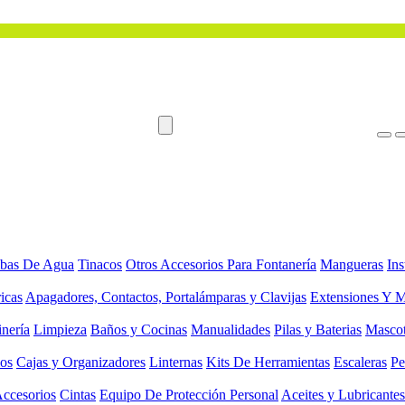
bas De Agua
Tinacos
Otros Accesorios Para Fontanería
Mangueras
Ins
ricas
Apagadores, Contactos, Portalámparas y Clavijas
Extensiones Y M
inería
Limpieza
Baños y Cocinas
Manualidades
Pilas y Baterias
Masco
ios
Cajas y Organizadores
Linternas
Kits De Herramientas
Escaleras
Pe
Accesorios
Cintas
Equipo De Protección Personal
Aceites y Lubricantes