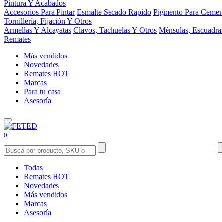
Pintura Y Acabados
Accesorios Para Pintar
Esmalte Secado Rapido
Pigmento Para Cemen
Tornillería, Fijación Y Otros
Armellas Y Alcayatas
Clavos, Tachuelas Y Otros
Ménsulas, Escuadra
Remates
Más vendidos
Novedades
Remates
HOT
Marcas
Para tu casa
Asesoría
0
Todas
Remates
HOT
Novedades
Más vendidos
Marcas
Asesoría