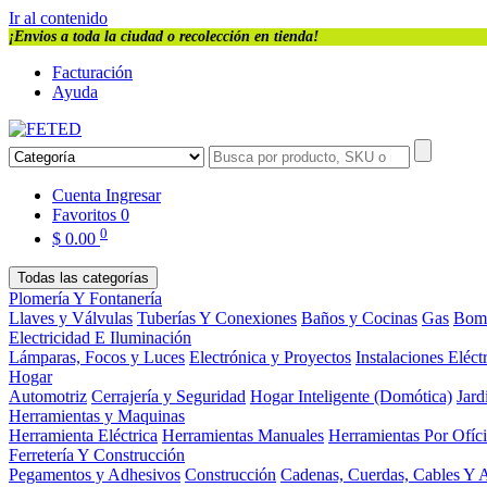
Ir al contenido
¡Envios a toda la ciudad o recolección en tienda!
Facturación
Ayuda
Cuenta
Ingresar
Favoritos
0
0
$
0.00
Todas las categorías
Plomería Y Fontanería
Llaves y Válvulas
Tuberías Y Conexiones
Baños y Cocinas
Gas
Bom
Electricidad E Iluminación
Lámparas, Focos y Luces
Electrónica y Proyectos
Instalaciones Eléct
Hogar
Automotriz
Cerrajería y Seguridad
Hogar Inteligente (Domótica)
Jard
Herramientas y Maquinas
Herramienta Eléctrica
Herramientas Manuales
Herramientas Por Ofíc
Ferretería Y Construcción
Pegamentos y Adhesivos
Construcción
Cadenas, Cuerdas, Cables Y 