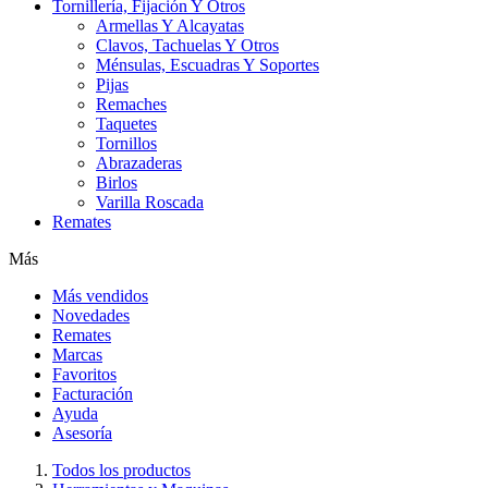
Tornillería, Fijación Y Otros
Armellas Y Alcayatas
Clavos, Tachuelas Y Otros
Ménsulas, Escuadras Y Soportes
Pijas
Remaches
Taquetes
Tornillos
Abrazaderas
Birlos
Varilla Roscada
Remates
Más
Más vendidos
Novedades
Remates
Marcas
Favoritos
Facturación
Ayuda
Asesoría
Todos los productos