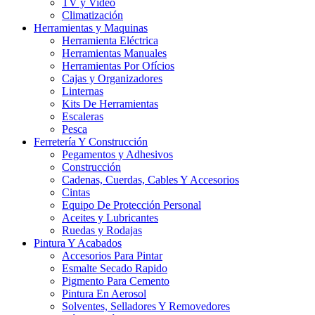
TV y Video
Climatización
Herramientas y Maquinas
Herramienta Eléctrica
Herramientas Manuales
Herramientas Por Ofícios
Cajas y Organizadores
Linternas
Kits De Herramientas
Escaleras
Pesca
Ferretería Y Construcción
Pegamentos y Adhesivos
Construcción
Cadenas, Cuerdas, Cables Y Accesorios
Cintas
Equipo De Protección Personal
Aceites y Lubricantes
Ruedas y Rodajas
Pintura Y Acabados
Accesorios Para Pintar
Esmalte Secado Rapido
Pigmento Para Cemento
Pintura En Aerosol
Solventes, Selladores Y Removedores