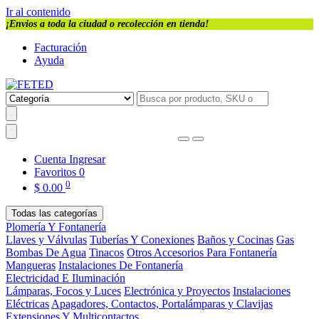
Ir al contenido
¡Envios a toda la ciudad o recolección en tienda!
Facturación
Ayuda
Cuenta
Ingresar
Favoritos
0
0
$
0.00
Todas las categorías
Plomería Y Fontanería
Llaves y Válvulas
Tuberías Y Conexiones
Baños y Cocinas
Gas
Bombas De Agua
Tinacos
Otros Accesorios Para Fontanería
Mangueras
Instalaciones De Fontanería
Electricidad E Iluminación
Lámparas, Focos y Luces
Electrónica y Proyectos
Instalaciones
Eléctricas
Apagadores, Contactos, Portalámparas y Clavijas
Extensiones Y Multicontactos