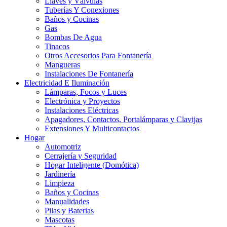
Llaves y Válvulas
Tuberías Y Conexiones
Baños y Cocinas
Gas
Bombas De Agua
Tinacos
Otros Accesorios Para Fontanería
Mangueras
Instalaciones De Fontanería
Electricidad E Iluminación
Lámparas, Focos y Luces
Electrónica y Proyectos
Instalaciones Eléctricas
Apagadores, Contactos, Portalámparas y Clavijas
Extensiones Y Multicontactos
Hogar
Automotriz
Cerrajería y Seguridad
Hogar Inteligente (Domótica)
Jardinería
Limpieza
Baños y Cocinas
Manualidades
Pilas y Baterias
Mascotas