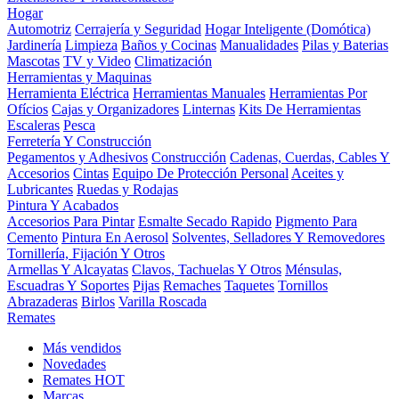
Hogar
Automotriz
Cerrajería y Seguridad
Hogar Inteligente (Domótica)
Jardinería
Limpieza
Baños y Cocinas
Manualidades
Pilas y Baterias
Mascotas
TV y Video
Climatización
Herramientas y Maquinas
Herramienta Eléctrica
Herramientas Manuales
Herramientas Por
Ofícios
Cajas y Organizadores
Linternas
Kits De Herramientas
Escaleras
Pesca
Ferretería Y Construcción
Pegamentos y Adhesivos
Construcción
Cadenas, Cuerdas, Cables Y
Accesorios
Cintas
Equipo De Protección Personal
Aceites y
Lubricantes
Ruedas y Rodajas
Pintura Y Acabados
Accesorios Para Pintar
Esmalte Secado Rapido
Pigmento Para
Cemento
Pintura En Aerosol
Solventes, Selladores Y Removedores
Tornillería, Fijación Y Otros
Armellas Y Alcayatas
Clavos, Tachuelas Y Otros
Ménsulas,
Escuadras Y Soportes
Pijas
Remaches
Taquetes
Tornillos
Abrazaderas
Birlos
Varilla Roscada
Remates
Más vendidos
Novedades
Remates
HOT
Marcas