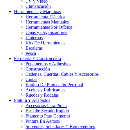
TV y Video
Climatización
Herramientas y Maquinas
Herramienta Eléctrica
Herramientas Manuales
Herramientas Por Ofícios
Cajas y Organizadores
Linternas
Kits De Herramientas
Escaleras
Pesca
Ferretería Y Construcción
Pegamentos y Adhesivos
Construcción
Cadenas, Cuerdas, Cables Y Accesorios
Cintas
Equipo De Protección Personal
Aceites y Lubricantes
Ruedas y Rodajas
Pintura Y Acabados
Accesorios Para Pintar
Esmalte Secado Rapido
Pigmento Para Cemento
Pintura En Aerosol
Solventes, Selladores Y Removedores