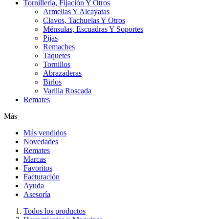
Tornillería, Fijación Y Otros
Armellas Y Alcayatas
Clavos, Tachuelas Y Otros
Ménsulas, Escuadras Y Soportes
Pijas
Remaches
Taquetes
Tornillos
Abrazaderas
Birlos
Varilla Roscada
Remates
Más
Más vendidos
Novedades
Remates
Marcas
Favoritos
Facturación
Ayuda
Asesoría
Todos los productos