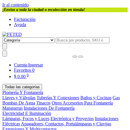
Ir al contenido
¡Envios a toda la ciudad o recolección en tienda!
Facturación
Ayuda
Cuenta
Ingresar
Favoritos
0
0
$
0.00
Todas las categorías
Plomería Y Fontanería
Llaves y Válvulas
Tuberías Y Conexiones
Baños y Cocinas
Gas
Bombas De Agua
Tinacos
Otros Accesorios Para Fontanería
Mangueras
Instalaciones De Fontanería
Electricidad E Iluminación
Lámparas, Focos y Luces
Electrónica y Proyectos
Instalaciones
Eléctricas
Apagadores, Contactos, Portalámparas y Clavijas
Extensiones Y Multicontactos