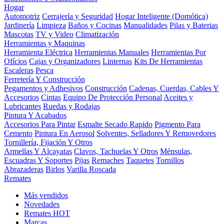
Hogar
Automotriz
Cerrajería y Seguridad
Hogar Inteligente (Domótica)
Jardinería
Limpieza
Baños y Cocinas
Manualidades
Pilas y Baterias
Mascotas
TV y Video
Climatización
Herramientas y Maquinas
Herramienta Eléctrica
Herramientas Manuales
Herramientas Por
Ofícios
Cajas y Organizadores
Linternas
Kits De Herramientas
Escaleras
Pesca
Ferretería Y Construcción
Pegamentos y Adhesivos
Construcción
Cadenas, Cuerdas, Cables Y
Accesorios
Cintas
Equipo De Protección Personal
Aceites y
Lubricantes
Ruedas y Rodajas
Pintura Y Acabados
Accesorios Para Pintar
Esmalte Secado Rapido
Pigmento Para
Cemento
Pintura En Aerosol
Solventes, Selladores Y Removedores
Tornillería, Fijación Y Otros
Armellas Y Alcayatas
Clavos, Tachuelas Y Otros
Ménsulas,
Escuadras Y Soportes
Pijas
Remaches
Taquetes
Tornillos
Abrazaderas
Birlos
Varilla Roscada
Remates
Más vendidos
Novedades
Remates
HOT
Marcas