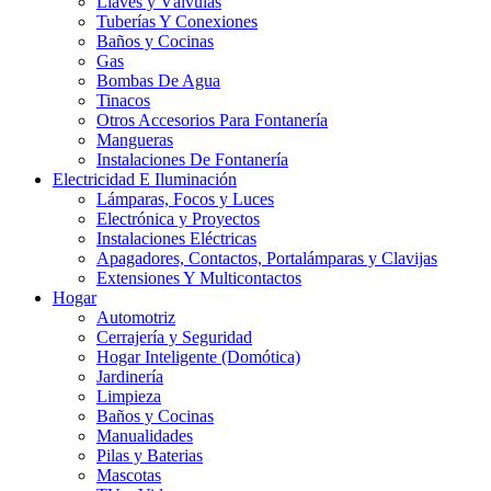
Llaves y Válvulas
Tuberías Y Conexiones
Baños y Cocinas
Gas
Bombas De Agua
Tinacos
Otros Accesorios Para Fontanería
Mangueras
Instalaciones De Fontanería
Electricidad E Iluminación
Lámparas, Focos y Luces
Electrónica y Proyectos
Instalaciones Eléctricas
Apagadores, Contactos, Portalámparas y Clavijas
Extensiones Y Multicontactos
Hogar
Automotriz
Cerrajería y Seguridad
Hogar Inteligente (Domótica)
Jardinería
Limpieza
Baños y Cocinas
Manualidades
Pilas y Baterias
Mascotas