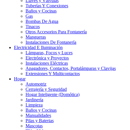
Llaves y Válvulas
Tuberías Y Conexiones
Baños y Cocinas
Gas
Bombas De Agua
Tinacos
Otros Accesorios Para Fontanería
Mangueras
Instalaciones De Fontanería
Electricidad E Iluminación
Lámparas, Focos y Luces
Electrónica y Proyectos
Instalaciones Eléctricas
Apagadores, Contactos, Portalámparas y Clavijas
Extensiones Y Multicontactos
Hogar
Automotriz
Cerrajería y Seguridad
Hogar Inteligente (Domótica)
Jardinería
Limpieza
Baños y Cocinas
Manualidades
Pilas y Baterias
Mascotas