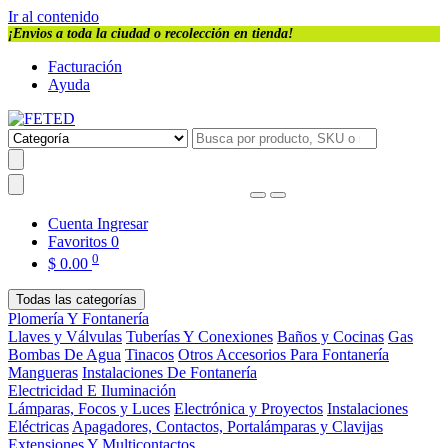
Ir al contenido
¡Envios a toda la ciudad o recolección en tienda!
Facturación
Ayuda
Cuenta
Ingresar
Favoritos
0
0
$
0.00
Todas las categorías
Plomería Y Fontanería
Llaves y Válvulas
Tuberías Y Conexiones
Baños y Cocinas
Gas
Bombas De Agua
Tinacos
Otros Accesorios Para Fontanería
Mangueras
Instalaciones De Fontanería
Electricidad E Iluminación
Lámparas, Focos y Luces
Electrónica y Proyectos
Instalaciones
Eléctricas
Apagadores, Contactos, Portalámparas y Clavijas
Extensiones Y Multicontactos