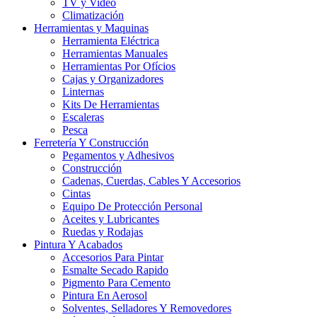
TV y Video
Climatización
Herramientas y Maquinas
Herramienta Eléctrica
Herramientas Manuales
Herramientas Por Ofícios
Cajas y Organizadores
Linternas
Kits De Herramientas
Escaleras
Pesca
Ferretería Y Construcción
Pegamentos y Adhesivos
Construcción
Cadenas, Cuerdas, Cables Y Accesorios
Cintas
Equipo De Protección Personal
Aceites y Lubricantes
Ruedas y Rodajas
Pintura Y Acabados
Accesorios Para Pintar
Esmalte Secado Rapido
Pigmento Para Cemento
Pintura En Aerosol
Solventes, Selladores Y Removedores