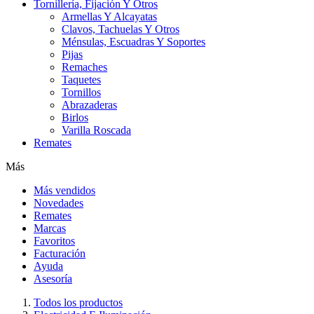
Tornillería, Fijación Y Otros
Armellas Y Alcayatas
Clavos, Tachuelas Y Otros
Ménsulas, Escuadras Y Soportes
Pijas
Remaches
Taquetes
Tornillos
Abrazaderas
Birlos
Varilla Roscada
Remates
Más
Más vendidos
Novedades
Remates
Marcas
Favoritos
Facturación
Ayuda
Asesoría
Todos los productos