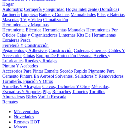
Hogar
Automotriz
Cerrajería y Seguridad
Hogar Inteligente (Domótica)
Jardinería
Limpieza
Baños y Cocinas
Manualidades
Pilas y Baterias
Mascotas
TV y Video
Climatización
Herramientas y Maquinas
Herramienta Eléctrica
Herramientas Manuales
Herramientas Por
Ofícios
Cajas y Organizadores
Linternas
Kits De Herramientas
Escaleras
Pesca
Ferretería Y Construcción
Pegamentos y Adhesivos
Construcción
Cadenas, Cuerdas, Cables Y
Accesorios
Cintas
Equipo De Protección Personal
Aceites y
Lubricantes
Ruedas y Rodajas
Pintura Y Acabados
Accesorios Para Pintar
Esmalte Secado Rapido
Pigmento Para
Cemento
Pintura En Aerosol
Solventes, Selladores Y Removedores
Tornillería, Fijación Y Otros
Armellas Y Alcayatas
Clavos, Tachuelas Y Otros
Ménsulas,
Escuadras Y Soportes
Pijas
Remaches
Taquetes
Tornillos
Abrazaderas
Birlos
Varilla Roscada
Remates
Más vendidos
Novedades
Remates
HOT
Marcas