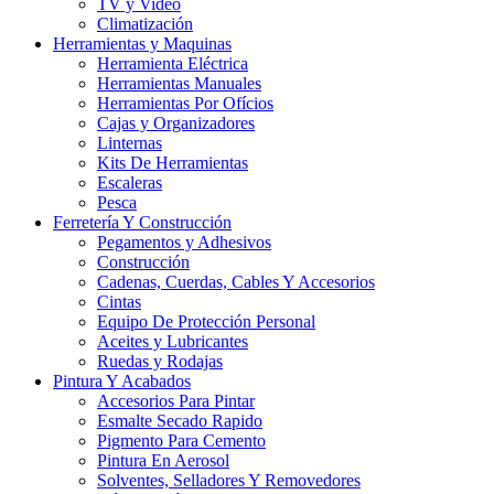
TV y Video
Climatización
Herramientas y Maquinas
Herramienta Eléctrica
Herramientas Manuales
Herramientas Por Ofícios
Cajas y Organizadores
Linternas
Kits De Herramientas
Escaleras
Pesca
Ferretería Y Construcción
Pegamentos y Adhesivos
Construcción
Cadenas, Cuerdas, Cables Y Accesorios
Cintas
Equipo De Protección Personal
Aceites y Lubricantes
Ruedas y Rodajas
Pintura Y Acabados
Accesorios Para Pintar
Esmalte Secado Rapido
Pigmento Para Cemento
Pintura En Aerosol
Solventes, Selladores Y Removedores