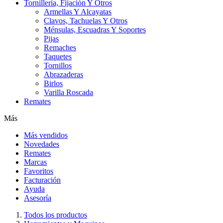
Tornillería, Fijación Y Otros
Armellas Y Alcayatas
Clavos, Tachuelas Y Otros
Ménsulas, Escuadras Y Soportes
Pijas
Remaches
Taquetes
Tornillos
Abrazaderas
Birlos
Varilla Roscada
Remates
Más
Más vendidos
Novedades
Remates
Marcas
Favoritos
Facturación
Ayuda
Asesoría
Todos los productos