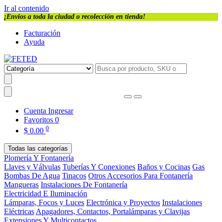
Ir al contenido
¡Envios a toda la ciudad o recolección en tienda!
Facturación
Ayuda
Cuenta
Ingresar
Favoritos
0
0
$
0.00
Todas las categorías
Plomería Y Fontanería
Llaves y Válvulas
Tuberías Y Conexiones
Baños y Cocinas
Gas
Bombas De Agua
Tinacos
Otros Accesorios Para Fontanería
Mangueras
Instalaciones De Fontanería
Electricidad E Iluminación
Lámparas, Focos y Luces
Electrónica y Proyectos
Instalaciones
Eléctricas
Apagadores, Contactos, Portalámparas y Clavijas
Extensiones Y Multicontactos