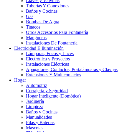
Llaves y Válvulas
Tuberías Y Conexiones
Baños y Cocinas
Gas
Bombas De Agua
Tinacos
Otros Accesorios Para Fontanería
Mangueras
Instalaciones De Fontanería
Electricidad E Iluminación
Lámparas, Focos y Luces
Electrónica y Proyectos
Instalaciones Eléctricas
Apagadores, Contactos, Portalámparas y Clavijas
Extensiones Y Multicontactos
Hogar
Automotriz
Cerrajería y Seguridad
Hogar Inteligente (Domótica)
Jardinería
Limpieza
Baños y Cocinas
Manualidades
Pilas y Baterias
Mascotas