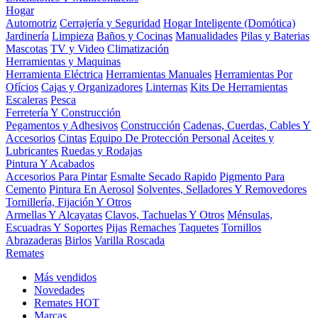
Hogar
Automotriz
Cerrajería y Seguridad
Hogar Inteligente (Domótica)
Jardinería
Limpieza
Baños y Cocinas
Manualidades
Pilas y Baterias
Mascotas
TV y Video
Climatización
Herramientas y Maquinas
Herramienta Eléctrica
Herramientas Manuales
Herramientas Por
Ofícios
Cajas y Organizadores
Linternas
Kits De Herramientas
Escaleras
Pesca
Ferretería Y Construcción
Pegamentos y Adhesivos
Construcción
Cadenas, Cuerdas, Cables Y
Accesorios
Cintas
Equipo De Protección Personal
Aceites y
Lubricantes
Ruedas y Rodajas
Pintura Y Acabados
Accesorios Para Pintar
Esmalte Secado Rapido
Pigmento Para
Cemento
Pintura En Aerosol
Solventes, Selladores Y Removedores
Tornillería, Fijación Y Otros
Armellas Y Alcayatas
Clavos, Tachuelas Y Otros
Ménsulas,
Escuadras Y Soportes
Pijas
Remaches
Taquetes
Tornillos
Abrazaderas
Birlos
Varilla Roscada
Remates
Más vendidos
Novedades
Remates
HOT
Marcas