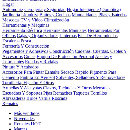
Hogar
Automotriz
Cerrajería y Seguridad
Hogar Inteligente (Domótica)
Jardinería
Limpieza
Baños y Cocinas
Manualidades
Pilas y Baterias
Mascotas
TV y Video
Climatización
Herramientas y Maquinas
Herramienta Eléctrica
Herramientas Manuales
Herramientas Por
Ofícios
Cajas y Organizadores
Linternas
Kits De Herramientas
Escaleras
Pesca
Ferretería Y Construcción
Pegamentos y Adhesivos
Construcción
Cadenas, Cuerdas, Cables Y
Accesorios
Cintas
Equipo De Protección Personal
Aceites y
Lubricantes
Ruedas y Rodajas
Pintura Y Acabados
Accesorios Para Pintar
Esmalte Secado Rapido
Pigmento Para
Cemento
Pintura En Aerosol
Solventes, Selladores Y Removedores
Tornillería, Fijación Y Otros
Armellas Y Alcayatas
Clavos, Tachuelas Y Otros
Ménsulas,
Escuadras Y Soportes
Pijas
Remaches
Taquetes
Tornillos
Abrazaderas
Birlos
Varilla Roscada
Remates
Más vendidos
Novedades
Remates
HOT
Marcas