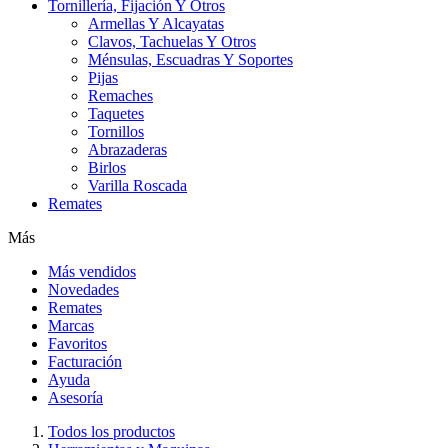
Tornillería, Fijación Y Otros
Armellas Y Alcayatas
Clavos, Tachuelas Y Otros
Ménsulas, Escuadras Y Soportes
Pijas
Remaches
Taquetes
Tornillos
Abrazaderas
Birlos
Varilla Roscada
Remates
Más
Más vendidos
Novedades
Remates
Marcas
Favoritos
Facturación
Ayuda
Asesoría
Todos los productos