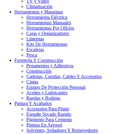
TV y Video
Climatización
Herramientas y Maquinas
Herramienta Eléctrica
Herramientas Manuales
Herramientas Por Ofícios
Cajas y Organizadores
Linternas
Kits De Herramientas
Escaleras
Pesca
Ferretería Y Construcción
Pegamentos y Adhesivos
Construcción
Cadenas, Cuerdas, Cables Y Accesorios
Cintas
Equipo De Protección Personal
Aceites y Lubricantes
Ruedas y Rodajas
Pintura Y Acabados
Accesorios Para Pintar
Esmalte Secado Rapido
Pigmento Para Cemento
Pintura En Aerosol
Solventes, Selladores Y Removedores