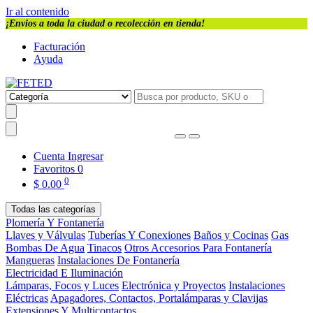
Ir al contenido
¡Envios a toda la ciudad o recolección en tienda!
Facturación
Ayuda
Cuenta
Ingresar
Favoritos
0
0
$
0.00
Todas las categorías
Plomería Y Fontanería
Llaves y Válvulas
Tuberías Y Conexiones
Baños y Cocinas
Gas
Bombas De Agua
Tinacos
Otros Accesorios Para Fontanería
Mangueras
Instalaciones De Fontanería
Electricidad E Iluminación
Lámparas, Focos y Luces
Electrónica y Proyectos
Instalaciones
Eléctricas
Apagadores, Contactos, Portalámparas y Clavijas
Extensiones Y Multicontactos