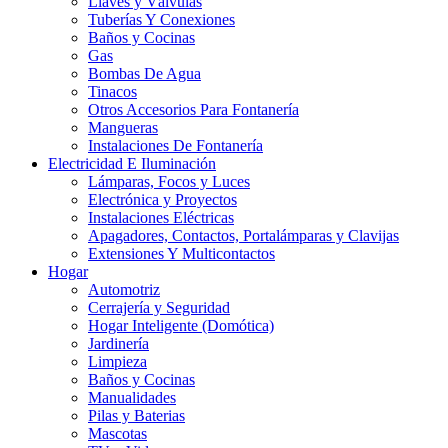
Llaves y Válvulas
Tuberías Y Conexiones
Baños y Cocinas
Gas
Bombas De Agua
Tinacos
Otros Accesorios Para Fontanería
Mangueras
Instalaciones De Fontanería
Electricidad E Iluminación
Lámparas, Focos y Luces
Electrónica y Proyectos
Instalaciones Eléctricas
Apagadores, Contactos, Portalámparas y Clavijas
Extensiones Y Multicontactos
Hogar
Automotriz
Cerrajería y Seguridad
Hogar Inteligente (Domótica)
Jardinería
Limpieza
Baños y Cocinas
Manualidades
Pilas y Baterias
Mascotas