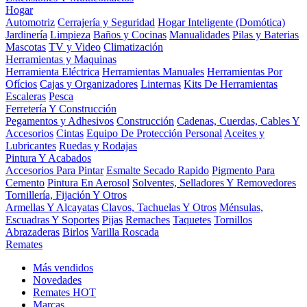
Hogar
Automotriz
Cerrajería y Seguridad
Hogar Inteligente (Domótica)
Jardinería
Limpieza
Baños y Cocinas
Manualidades
Pilas y Baterias
Mascotas
TV y Video
Climatización
Herramientas y Maquinas
Herramienta Eléctrica
Herramientas Manuales
Herramientas Por
Ofícios
Cajas y Organizadores
Linternas
Kits De Herramientas
Escaleras
Pesca
Ferretería Y Construcción
Pegamentos y Adhesivos
Construcción
Cadenas, Cuerdas, Cables Y
Accesorios
Cintas
Equipo De Protección Personal
Aceites y
Lubricantes
Ruedas y Rodajas
Pintura Y Acabados
Accesorios Para Pintar
Esmalte Secado Rapido
Pigmento Para
Cemento
Pintura En Aerosol
Solventes, Selladores Y Removedores
Tornillería, Fijación Y Otros
Armellas Y Alcayatas
Clavos, Tachuelas Y Otros
Ménsulas,
Escuadras Y Soportes
Pijas
Remaches
Taquetes
Tornillos
Abrazaderas
Birlos
Varilla Roscada
Remates
Más vendidos
Novedades
Remates
HOT
Marcas