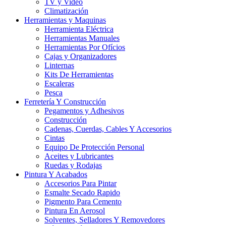
TV y Video
Climatización
Herramientas y Maquinas
Herramienta Eléctrica
Herramientas Manuales
Herramientas Por Ofícios
Cajas y Organizadores
Linternas
Kits De Herramientas
Escaleras
Pesca
Ferretería Y Construcción
Pegamentos y Adhesivos
Construcción
Cadenas, Cuerdas, Cables Y Accesorios
Cintas
Equipo De Protección Personal
Aceites y Lubricantes
Ruedas y Rodajas
Pintura Y Acabados
Accesorios Para Pintar
Esmalte Secado Rapido
Pigmento Para Cemento
Pintura En Aerosol
Solventes, Selladores Y Removedores