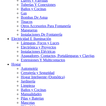
Llaves y Válvulas
Tuberías Y Conexiones
Baños y Cocinas
Gas
Bombas De Agua
Tinacos
Otros Accesorios Para Fontanería
Mangueras
Instalaciones De Fontanería
Electricidad E Iluminación
Lámparas, Focos y Luces
Electrónica y Proyectos
Instalaciones Eléctricas
Apagadores, Contactos, Portalámparas y Clavijas
Extensiones Y Multicontactos
Hogar
Automotriz
Cerrajería y Seguridad
Hogar Inteligente (Domótica)
Jardinería
Limpieza
Baños y Cocinas
Manualidades
Pilas y Baterias
Mascotas