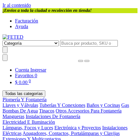
Ir al contenido
¡Envios a toda la ciudad o recolección en tienda!
Facturación
Ayuda
Cuenta
Ingresar
Favoritos
0
0
$
0.00
Todas las categorías
Plomería Y Fontanería
Llaves y Válvulas
Tuberías Y Conexiones
Baños y Cocinas
Gas
Bombas De Agua
Tinacos
Otros Accesorios Para Fontanería
Mangueras
Instalaciones De Fontanería
Electricidad E Iluminación
Lámparas, Focos y Luces
Electrónica y Proyectos
Instalaciones
Eléctricas
Apagadores, Contactos, Portalámparas y Clavijas
Extensiones Y Multicontactos