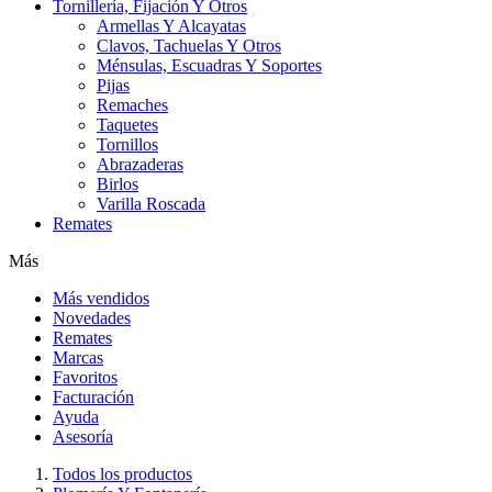
Tornillería, Fijación Y Otros
Armellas Y Alcayatas
Clavos, Tachuelas Y Otros
Ménsulas, Escuadras Y Soportes
Pijas
Remaches
Taquetes
Tornillos
Abrazaderas
Birlos
Varilla Roscada
Remates
Más
Más vendidos
Novedades
Remates
Marcas
Favoritos
Facturación
Ayuda
Asesoría
Todos los productos