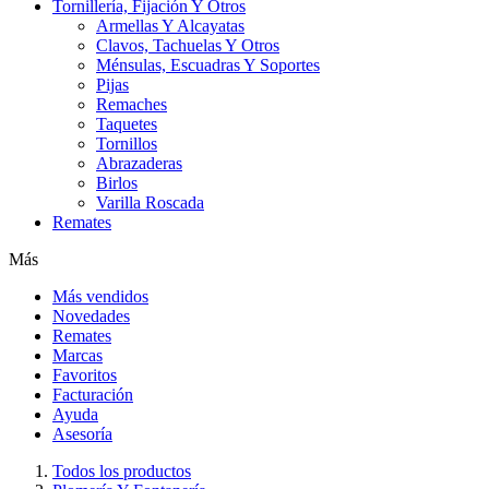
Tornillería, Fijación Y Otros
Armellas Y Alcayatas
Clavos, Tachuelas Y Otros
Ménsulas, Escuadras Y Soportes
Pijas
Remaches
Taquetes
Tornillos
Abrazaderas
Birlos
Varilla Roscada
Remates
Más
Más vendidos
Novedades
Remates
Marcas
Favoritos
Facturación
Ayuda
Asesoría
Todos los productos