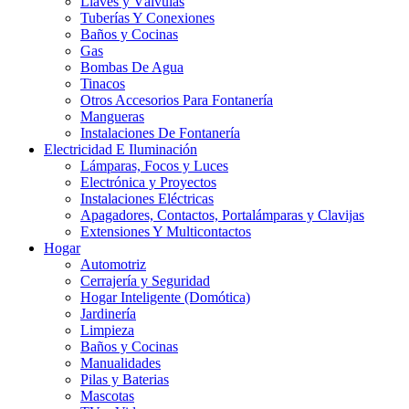
Llaves y Válvulas
Tuberías Y Conexiones
Baños y Cocinas
Gas
Bombas De Agua
Tinacos
Otros Accesorios Para Fontanería
Mangueras
Instalaciones De Fontanería
Electricidad E Iluminación
Lámparas, Focos y Luces
Electrónica y Proyectos
Instalaciones Eléctricas
Apagadores, Contactos, Portalámparas y Clavijas
Extensiones Y Multicontactos
Hogar
Automotriz
Cerrajería y Seguridad
Hogar Inteligente (Domótica)
Jardinería
Limpieza
Baños y Cocinas
Manualidades
Pilas y Baterias
Mascotas