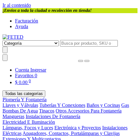
Ir al contenido
¡Envios a toda la ciudad o recolección en tienda!
Facturación
Ayuda
Cuenta
Ingresar
Favoritos
0
0
$
0.00
Todas las categorías
Plomería Y Fontanería
Llaves y Válvulas
Tuberías Y Conexiones
Baños y Cocinas
Gas
Bombas De Agua
Tinacos
Otros Accesorios Para Fontanería
Mangueras
Instalaciones De Fontanería
Electricidad E Iluminación
Lámparas, Focos y Luces
Electrónica y Proyectos
Instalaciones
Eléctricas
Apagadores, Contactos, Portalámparas y Clavijas
Extensiones Y Multicontactos