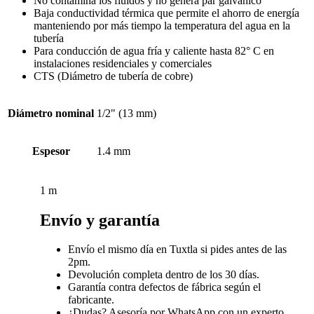
No contamina los fluidos y no genera par galvánico
Baja conductividad térmica que permite el ahorro de energía
manteniendo por más tiempo la temperatura del agua en la
tubería
Para conducción de agua fría y caliente hasta 82° C en
instalaciones residenciales y comerciales
CTS (Diámetro de tubería de cobre)
Diámetro nominal
1/2" (13 mm)
Espesor
1.4 mm
1 m
Envío y garantía
Envío el mismo día en Tuxtla si pides antes de las
2pm.
Devolución completa dentro de los 30 días.
Garantía contra defectos de fábrica según el
fabricante.
¿Dudas? Asesoría por WhatsApp con un experto.