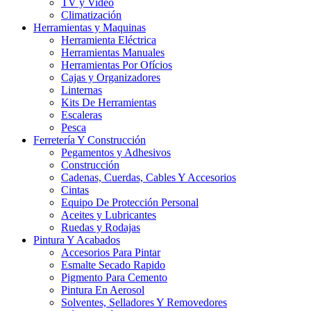
TV y Video
Climatización
Herramientas y Maquinas
Herramienta Eléctrica
Herramientas Manuales
Herramientas Por Ofícios
Cajas y Organizadores
Linternas
Kits De Herramientas
Escaleras
Pesca
Ferretería Y Construcción
Pegamentos y Adhesivos
Construcción
Cadenas, Cuerdas, Cables Y Accesorios
Cintas
Equipo De Protección Personal
Aceites y Lubricantes
Ruedas y Rodajas
Pintura Y Acabados
Accesorios Para Pintar
Esmalte Secado Rapido
Pigmento Para Cemento
Pintura En Aerosol
Solventes, Selladores Y Removedores