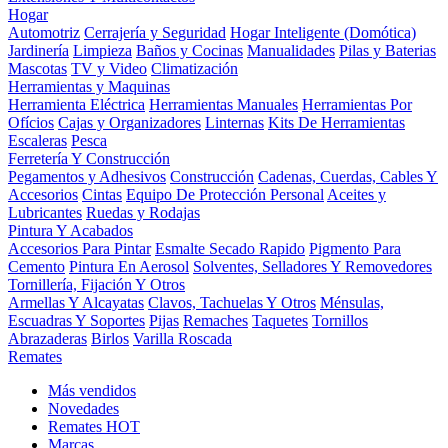
Hogar
Automotriz
Cerrajería y Seguridad
Hogar Inteligente (Domótica)
Jardinería
Limpieza
Baños y Cocinas
Manualidades
Pilas y Baterias
Mascotas
TV y Video
Climatización
Herramientas y Maquinas
Herramienta Eléctrica
Herramientas Manuales
Herramientas Por
Ofícios
Cajas y Organizadores
Linternas
Kits De Herramientas
Escaleras
Pesca
Ferretería Y Construcción
Pegamentos y Adhesivos
Construcción
Cadenas, Cuerdas, Cables Y
Accesorios
Cintas
Equipo De Protección Personal
Aceites y
Lubricantes
Ruedas y Rodajas
Pintura Y Acabados
Accesorios Para Pintar
Esmalte Secado Rapido
Pigmento Para
Cemento
Pintura En Aerosol
Solventes, Selladores Y Removedores
Tornillería, Fijación Y Otros
Armellas Y Alcayatas
Clavos, Tachuelas Y Otros
Ménsulas,
Escuadras Y Soportes
Pijas
Remaches
Taquetes
Tornillos
Abrazaderas
Birlos
Varilla Roscada
Remates
Más vendidos
Novedades
Remates
HOT
Marcas