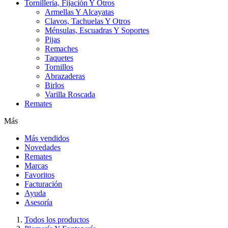
Tornillería, Fijación Y Otros
Armellas Y Alcayatas
Clavos, Tachuelas Y Otros
Ménsulas, Escuadras Y Soportes
Pijas
Remaches
Taquetes
Tornillos
Abrazaderas
Birlos
Varilla Roscada
Remates
Más
Más vendidos
Novedades
Remates
Marcas
Favoritos
Facturación
Ayuda
Asesoría
Todos los productos