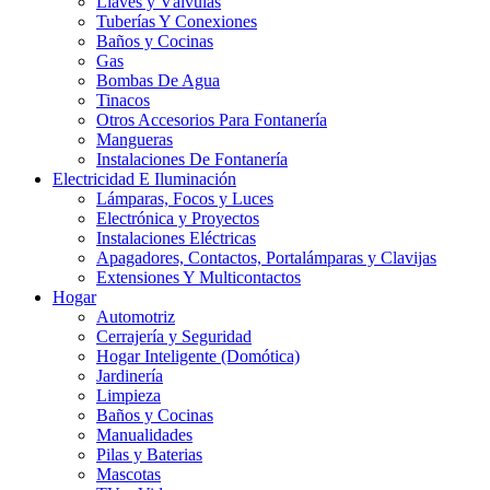
Llaves y Válvulas
Tuberías Y Conexiones
Baños y Cocinas
Gas
Bombas De Agua
Tinacos
Otros Accesorios Para Fontanería
Mangueras
Instalaciones De Fontanería
Electricidad E Iluminación
Lámparas, Focos y Luces
Electrónica y Proyectos
Instalaciones Eléctricas
Apagadores, Contactos, Portalámparas y Clavijas
Extensiones Y Multicontactos
Hogar
Automotriz
Cerrajería y Seguridad
Hogar Inteligente (Domótica)
Jardinería
Limpieza
Baños y Cocinas
Manualidades
Pilas y Baterias
Mascotas