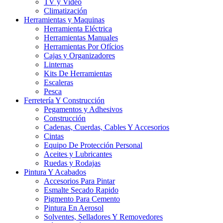
TV y Video
Climatización
Herramientas y Maquinas
Herramienta Eléctrica
Herramientas Manuales
Herramientas Por Ofícios
Cajas y Organizadores
Linternas
Kits De Herramientas
Escaleras
Pesca
Ferretería Y Construcción
Pegamentos y Adhesivos
Construcción
Cadenas, Cuerdas, Cables Y Accesorios
Cintas
Equipo De Protección Personal
Aceites y Lubricantes
Ruedas y Rodajas
Pintura Y Acabados
Accesorios Para Pintar
Esmalte Secado Rapido
Pigmento Para Cemento
Pintura En Aerosol
Solventes, Selladores Y Removedores