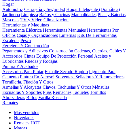
Hogar
Automotriz
Cerrajería y Seguridad
Hogar Inteligente (Domótica)
Jardinería
Limpieza
Baños y Cocinas
Manualidades
Pilas y Baterias
Mascotas
TV y Video
Climatización
Herramientas y Maquinas
Herramienta Eléctrica
Herramientas Manuales
Herramientas Por
Ofícios
Cajas y Organizadores
Linternas
Kits De Herramientas
Escaleras
Pesca
Ferretería Y Construcción
Pegamentos y Adhesivos
Construcción
Cadenas, Cuerdas, Cables Y
Accesorios
Cintas
Equipo De Protección Personal
Aceites y
Lubricantes
Ruedas y Rodajas
Pintura Y Acabados
Accesorios Para Pintar
Esmalte Secado Rapido
Pigmento Para
Cemento
Pintura En Aerosol
Solventes, Selladores Y Removedores
Tornillería, Fijación Y Otros
Armellas Y Alcayatas
Clavos, Tachuelas Y Otros
Ménsulas,
Escuadras Y Soportes
Pijas
Remaches
Taquetes
Tornillos
Abrazaderas
Birlos
Varilla Roscada
Remates
Más vendidos
Novedades
Remates
HOT
Marcas