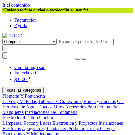
Ir al contenido
¡Envios a toda la ciudad o recolección en tienda!
Facturación
Ayuda
Cuenta
Ingresar
Favoritos
0
0
$
0.00
Todas las categorías
Plomería Y Fontanería
Llaves y Válvulas
Tuberías Y Conexiones
Baños y Cocinas
Gas
Bombas De Agua
Tinacos
Otros Accesorios Para Fontanería
Mangueras
Instalaciones De Fontanería
Electricidad E Iluminación
Lámparas, Focos y Luces
Electrónica y Proyectos
Instalaciones
Eléctricas
Apagadores, Contactos, Portalámparas y Clavijas
Extensiones Y Multicontactos