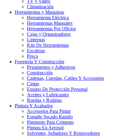
TV y Video
Climatización
Herramientas y Maquinas
Herramienta Eléctrica
Herramientas Manuales
Herramientas Por Ofícios
Cajas y Organizadores
Linternas
Kits De Herramientas
Escaleras
Pesca
Ferretería Y Construcción
Pegamentos y Adhesivos
Construcción
Cadenas, Cuerdas, Cables Y Accesorios
Cintas
Equipo De Protección Personal
Aceites y Lubricantes
Ruedas y Rodajas
Pintura Y Acabados
Accesorios Para Pintar
Esmalte Secado Rapido
Pigmento Para Cemento
Pintura En Aerosol
Solventes, Selladores Y Removedores