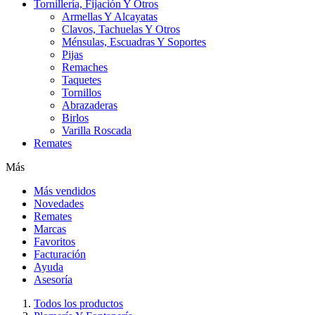
Tornillería, Fijación Y Otros
Armellas Y Alcayatas
Clavos, Tachuelas Y Otros
Ménsulas, Escuadras Y Soportes
Pijas
Remaches
Taquetes
Tornillos
Abrazaderas
Birlos
Varilla Roscada
Remates
Más
Más vendidos
Novedades
Remates
Marcas
Favoritos
Facturación
Ayuda
Asesoría
Todos los productos