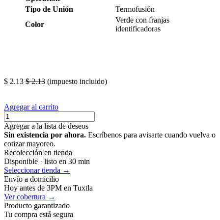
Tipo de Unión
Termofusión
Verde con franjas
Color
identificadoras
Tapon ppr cnx, tapon capa verde terminal ppr , accesorio
termofusion cnx, cnx, tapon para tuboplus cnx, tapon ciego
ppr.
$
2.13
$
2.13
(impuesto incluido)
Agregar al carrito
Agregar a la lista de deseos
Sin existencia por ahora.
Escríbenos para avisarte cuando vuelva o
cotizar mayoreo.
Recolección en tienda
Disponible · listo en 30 min
Seleccionar tienda →
Envío a domicilio
Hoy antes de 3PM en Tuxtla
Ver cobertura →
Producto garantizado
Tu compra está segura