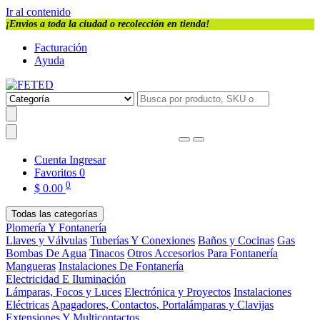
Ir al contenido
¡Envios a toda la ciudad o recolección en tienda!
Facturación
Ayuda
Cuenta
Ingresar
Favoritos
0
0
$
0.00
Todas las categorías
Plomería Y Fontanería
Llaves y Válvulas
Tuberías Y Conexiones
Baños y Cocinas
Gas
Bombas De Agua
Tinacos
Otros Accesorios Para Fontanería
Mangueras
Instalaciones De Fontanería
Electricidad E Iluminación
Lámparas, Focos y Luces
Electrónica y Proyectos
Instalaciones
Eléctricas
Apagadores, Contactos, Portalámparas y Clavijas
Extensiones Y Multicontactos