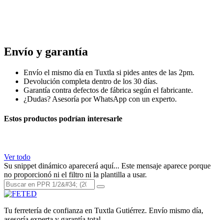
Tapon ppr cnx, tapon capa verde terminal ppr , accesorio
termofusion cnx, cnx, tapon para tuboplus cnx, tapon ciego
ppr.
Envío y garantía
Envío el mismo día en Tuxtla si pides antes de las 2pm.
Devolución completa dentro de los 30 días.
Garantía contra defectos de fábrica según el fabricante.
¿Dudas? Asesoría por WhatsApp con un experto.
Estos productos podrían interesarle
Ver todo
Su snippet dinámico aparecerá aquí... Este mensaje aparece porque
no proporcionó ni el filtro ni la plantilla a usar.
Tu ferretería de confianza en Tuxtla Gutiérrez. Envío mismo día,
asesoría experta y garantía total.