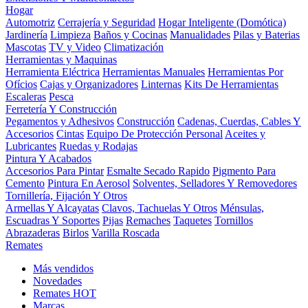
Hogar
Automotriz
Cerrajería y Seguridad
Hogar Inteligente (Domótica)
Jardinería
Limpieza
Baños y Cocinas
Manualidades
Pilas y Baterias
Mascotas
TV y Video
Climatización
Herramientas y Maquinas
Herramienta Eléctrica
Herramientas Manuales
Herramientas Por
Ofícios
Cajas y Organizadores
Linternas
Kits De Herramientas
Escaleras
Pesca
Ferretería Y Construcción
Pegamentos y Adhesivos
Construcción
Cadenas, Cuerdas, Cables Y
Accesorios
Cintas
Equipo De Protección Personal
Aceites y
Lubricantes
Ruedas y Rodajas
Pintura Y Acabados
Accesorios Para Pintar
Esmalte Secado Rapido
Pigmento Para
Cemento
Pintura En Aerosol
Solventes, Selladores Y Removedores
Tornillería, Fijación Y Otros
Armellas Y Alcayatas
Clavos, Tachuelas Y Otros
Ménsulas,
Escuadras Y Soportes
Pijas
Remaches
Taquetes
Tornillos
Abrazaderas
Birlos
Varilla Roscada
Remates
Más vendidos
Novedades
Remates
HOT
Marcas