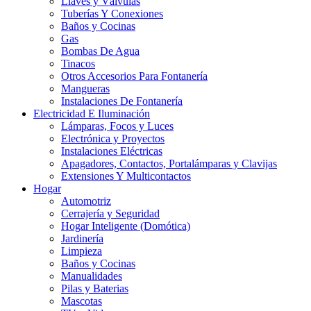
Llaves y Válvulas
Tuberías Y Conexiones
Baños y Cocinas
Gas
Bombas De Agua
Tinacos
Otros Accesorios Para Fontanería
Mangueras
Instalaciones De Fontanería
Electricidad E Iluminación
Lámparas, Focos y Luces
Electrónica y Proyectos
Instalaciones Eléctricas
Apagadores, Contactos, Portalámparas y Clavijas
Extensiones Y Multicontactos
Hogar
Automotriz
Cerrajería y Seguridad
Hogar Inteligente (Domótica)
Jardinería
Limpieza
Baños y Cocinas
Manualidades
Pilas y Baterias
Mascotas