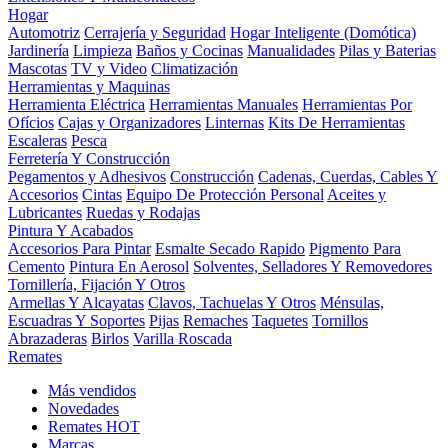
Hogar
Automotriz
Cerrajería y Seguridad
Hogar Inteligente (Domótica)
Jardinería
Limpieza
Baños y Cocinas
Manualidades
Pilas y Baterias
Mascotas
TV y Video
Climatización
Herramientas y Maquinas
Herramienta Eléctrica
Herramientas Manuales
Herramientas Por
Ofícios
Cajas y Organizadores
Linternas
Kits De Herramientas
Escaleras
Pesca
Ferretería Y Construcción
Pegamentos y Adhesivos
Construcción
Cadenas, Cuerdas, Cables Y
Accesorios
Cintas
Equipo De Protección Personal
Aceites y
Lubricantes
Ruedas y Rodajas
Pintura Y Acabados
Accesorios Para Pintar
Esmalte Secado Rapido
Pigmento Para
Cemento
Pintura En Aerosol
Solventes, Selladores Y Removedores
Tornillería, Fijación Y Otros
Armellas Y Alcayatas
Clavos, Tachuelas Y Otros
Ménsulas,
Escuadras Y Soportes
Pijas
Remaches
Taquetes
Tornillos
Abrazaderas
Birlos
Varilla Roscada
Remates
Más vendidos
Novedades
Remates
HOT
Marcas