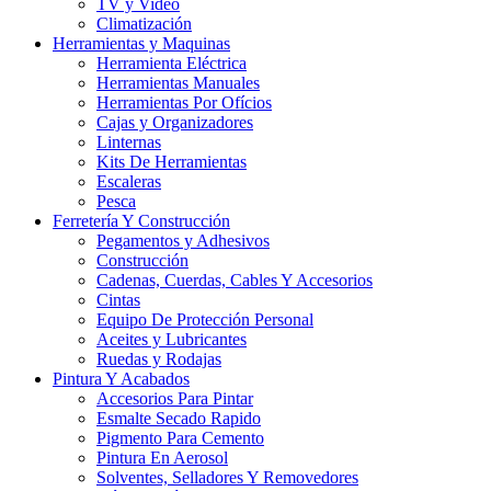
TV y Video
Climatización
Herramientas y Maquinas
Herramienta Eléctrica
Herramientas Manuales
Herramientas Por Ofícios
Cajas y Organizadores
Linternas
Kits De Herramientas
Escaleras
Pesca
Ferretería Y Construcción
Pegamentos y Adhesivos
Construcción
Cadenas, Cuerdas, Cables Y Accesorios
Cintas
Equipo De Protección Personal
Aceites y Lubricantes
Ruedas y Rodajas
Pintura Y Acabados
Accesorios Para Pintar
Esmalte Secado Rapido
Pigmento Para Cemento
Pintura En Aerosol
Solventes, Selladores Y Removedores