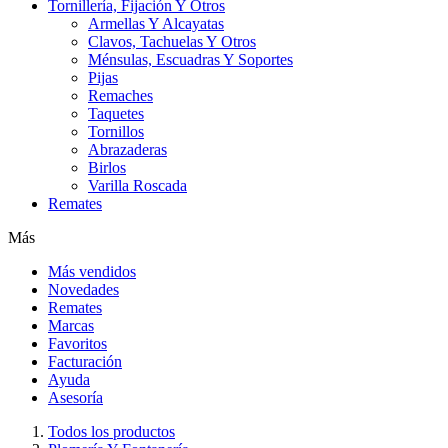
Tornillería, Fijación Y Otros
Armellas Y Alcayatas
Clavos, Tachuelas Y Otros
Ménsulas, Escuadras Y Soportes
Pijas
Remaches
Taquetes
Tornillos
Abrazaderas
Birlos
Varilla Roscada
Remates
Más
Más vendidos
Novedades
Remates
Marcas
Favoritos
Facturación
Ayuda
Asesoría
Todos los productos