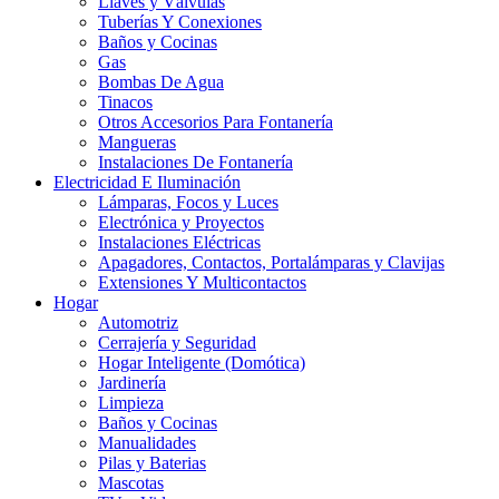
Llaves y Válvulas
Tuberías Y Conexiones
Baños y Cocinas
Gas
Bombas De Agua
Tinacos
Otros Accesorios Para Fontanería
Mangueras
Instalaciones De Fontanería
Electricidad E Iluminación
Lámparas, Focos y Luces
Electrónica y Proyectos
Instalaciones Eléctricas
Apagadores, Contactos, Portalámparas y Clavijas
Extensiones Y Multicontactos
Hogar
Automotriz
Cerrajería y Seguridad
Hogar Inteligente (Domótica)
Jardinería
Limpieza
Baños y Cocinas
Manualidades
Pilas y Baterias
Mascotas