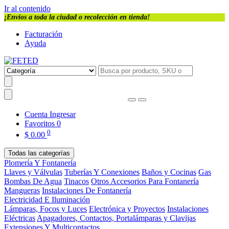
Ir al contenido
¡Envios a toda la ciudad o recolección en tienda!
Facturación
Ayuda
Cuenta
Ingresar
Favoritos
0
0
$
0.00
Todas las categorías
Plomería Y Fontanería
Llaves y Válvulas
Tuberías Y Conexiones
Baños y Cocinas
Gas
Bombas De Agua
Tinacos
Otros Accesorios Para Fontanería
Mangueras
Instalaciones De Fontanería
Electricidad E Iluminación
Lámparas, Focos y Luces
Electrónica y Proyectos
Instalaciones
Eléctricas
Apagadores, Contactos, Portalámparas y Clavijas
Extensiones Y Multicontactos