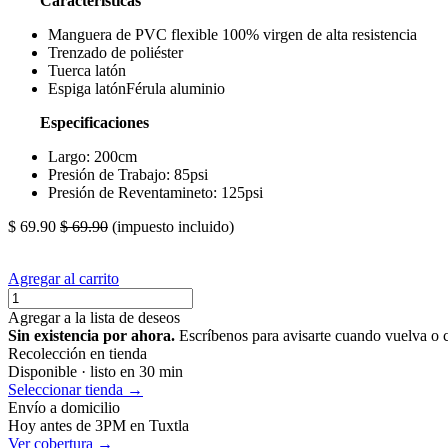
Características
Manguera de PVC flexible 100% virgen de alta resistencia
Trenzado de poliéster
Tuerca latón
Espiga latónFérula aluminio
Especificaciones
Largo: 200cm
Presión de Trabajo: 85psi
Presión de Reventamineto: 125psi
$
69.90
$
69.90
(impuesto incluido)
Agregar al carrito
Agregar a la lista de deseos
Sin existencia por ahora.
Escríbenos para avisarte cuando vuelva o 
Recolección en tienda
Disponible · listo en 30 min
Seleccionar tienda →
Envío a domicilio
Hoy antes de 3PM en Tuxtla
Ver cobertura →