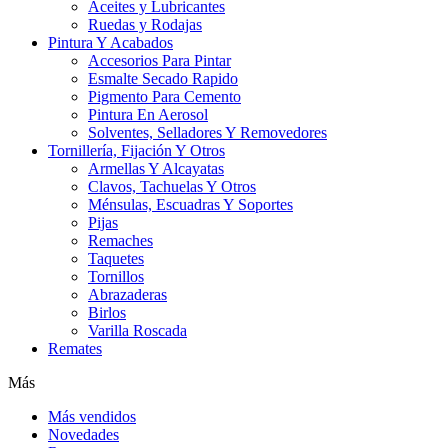
Aceites y Lubricantes
Ruedas y Rodajas
Pintura Y Acabados
Accesorios Para Pintar
Esmalte Secado Rapido
Pigmento Para Cemento
Pintura En Aerosol
Solventes, Selladores Y Removedores
Tornillería, Fijación Y Otros
Armellas Y Alcayatas
Clavos, Tachuelas Y Otros
Ménsulas, Escuadras Y Soportes
Pijas
Remaches
Taquetes
Tornillos
Abrazaderas
Birlos
Varilla Roscada
Remates
Más
Más vendidos
Novedades