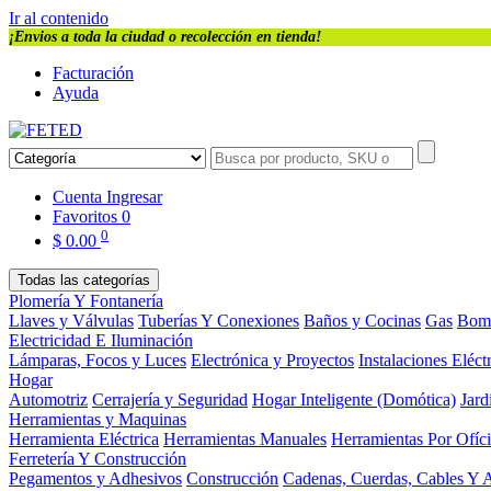
Ir al contenido
¡Envios a toda la ciudad o recolección en tienda!
Facturación
Ayuda
Cuenta
Ingresar
Favoritos
0
0
$
0.00
Todas las categorías
Plomería Y Fontanería
Llaves y Válvulas
Tuberías Y Conexiones
Baños y Cocinas
Gas
Bom
Electricidad E Iluminación
Lámparas, Focos y Luces
Electrónica y Proyectos
Instalaciones Eléct
Hogar
Automotriz
Cerrajería y Seguridad
Hogar Inteligente (Domótica)
Jard
Herramientas y Maquinas
Herramienta Eléctrica
Herramientas Manuales
Herramientas Por Ofíc
Ferretería Y Construcción
Pegamentos y Adhesivos
Construcción
Cadenas, Cuerdas, Cables Y 