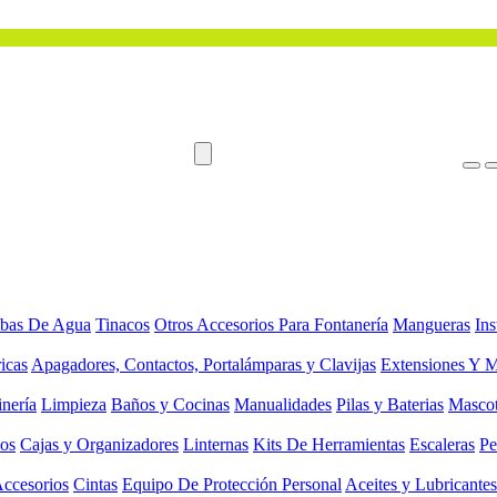
bas De Agua
Tinacos
Otros Accesorios Para Fontanería
Mangueras
Ins
ricas
Apagadores, Contactos, Portalámparas y Clavijas
Extensiones Y M
inería
Limpieza
Baños y Cocinas
Manualidades
Pilas y Baterias
Masco
ios
Cajas y Organizadores
Linternas
Kits De Herramientas
Escaleras
Pe
Accesorios
Cintas
Equipo De Protección Personal
Aceites y Lubricantes