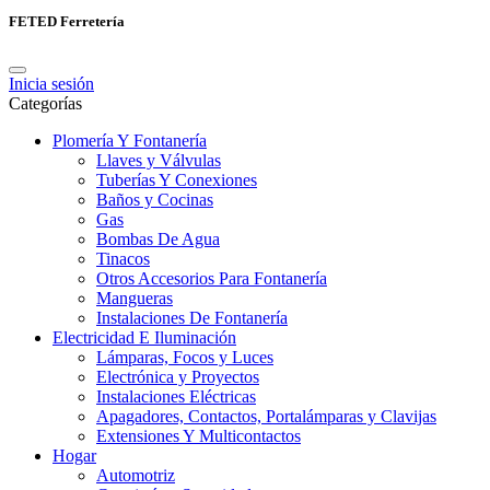
FETED Ferretería
Inicia sesión
Categorías
Plomería Y Fontanería
Llaves y Válvulas
Tuberías Y Conexiones
Baños y Cocinas
Gas
Bombas De Agua
Tinacos
Otros Accesorios Para Fontanería
Mangueras
Instalaciones De Fontanería
Electricidad E Iluminación
Lámparas, Focos y Luces
Electrónica y Proyectos
Instalaciones Eléctricas
Apagadores, Contactos, Portalámparas y Clavijas
Extensiones Y Multicontactos
Hogar
Automotriz