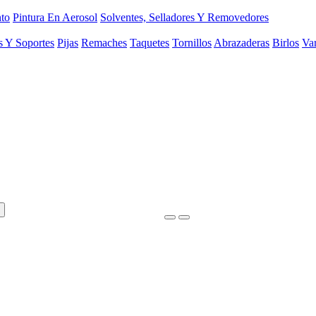
to
Pintura En Aerosol
Solventes, Selladores Y Removedores
s Y Soportes
Pijas
Remaches
Taquetes
Tornillos
Abrazaderas
Birlos
Var