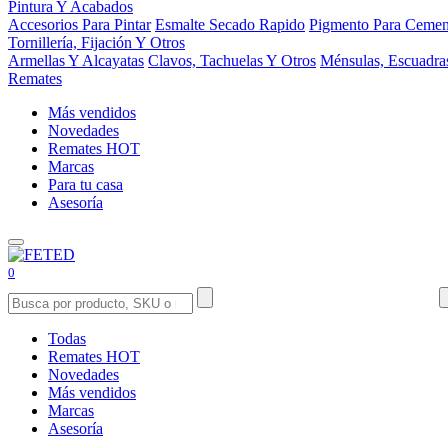
Pintura Y Acabados
Accesorios Para Pintar
Esmalte Secado Rapido
Pigmento Para Cemen
Tornillería, Fijación Y Otros
Armellas Y Alcayatas
Clavos, Tachuelas Y Otros
Ménsulas, Escuadra
Remates
Más vendidos
Novedades
Remates
HOT
Marcas
Para tu casa
Asesoría
0
Todas
Remates
HOT
Novedades
Más vendidos
Marcas
Asesoría