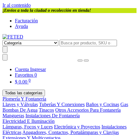
Ir al contenido
¡Envios a toda la ciudad o recolección en tienda!
Facturación
Ayuda
Cuenta
Ingresar
Favoritos
0
0
$
0.00
Todas las categorías
Plomería Y Fontanería
Llaves y Válvulas
Tuberías Y Conexiones
Baños y Cocinas
Gas
Bombas De Agua
Tinacos
Otros Accesorios Para Fontanería
Mangueras
Instalaciones De Fontanería
Electricidad E Iluminación
Lámparas, Focos y Luces
Electrónica y Proyectos
Instalaciones
Eléctricas
Apagadores, Contactos, Portalámparas y Clavijas
Extensiones Y Multicontactos