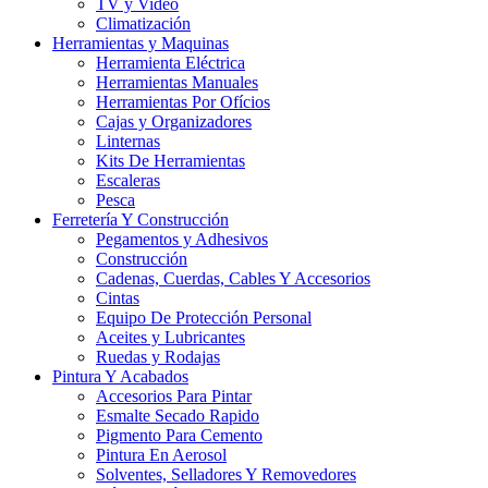
TV y Video
Climatización
Herramientas y Maquinas
Herramienta Eléctrica
Herramientas Manuales
Herramientas Por Ofícios
Cajas y Organizadores
Linternas
Kits De Herramientas
Escaleras
Pesca
Ferretería Y Construcción
Pegamentos y Adhesivos
Construcción
Cadenas, Cuerdas, Cables Y Accesorios
Cintas
Equipo De Protección Personal
Aceites y Lubricantes
Ruedas y Rodajas
Pintura Y Acabados
Accesorios Para Pintar
Esmalte Secado Rapido
Pigmento Para Cemento
Pintura En Aerosol
Solventes, Selladores Y Removedores