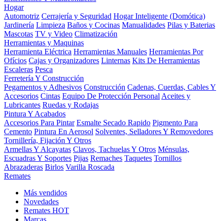
Hogar
Automotriz
Cerrajería y Seguridad
Hogar Inteligente (Domótica)
Jardinería
Limpieza
Baños y Cocinas
Manualidades
Pilas y Baterias
Mascotas
TV y Video
Climatización
Herramientas y Maquinas
Herramienta Eléctrica
Herramientas Manuales
Herramientas Por
Ofícios
Cajas y Organizadores
Linternas
Kits De Herramientas
Escaleras
Pesca
Ferretería Y Construcción
Pegamentos y Adhesivos
Construcción
Cadenas, Cuerdas, Cables Y
Accesorios
Cintas
Equipo De Protección Personal
Aceites y
Lubricantes
Ruedas y Rodajas
Pintura Y Acabados
Accesorios Para Pintar
Esmalte Secado Rapido
Pigmento Para
Cemento
Pintura En Aerosol
Solventes, Selladores Y Removedores
Tornillería, Fijación Y Otros
Armellas Y Alcayatas
Clavos, Tachuelas Y Otros
Ménsulas,
Escuadras Y Soportes
Pijas
Remaches
Taquetes
Tornillos
Abrazaderas
Birlos
Varilla Roscada
Remates
Más vendidos
Novedades
Remates
HOT
Marcas