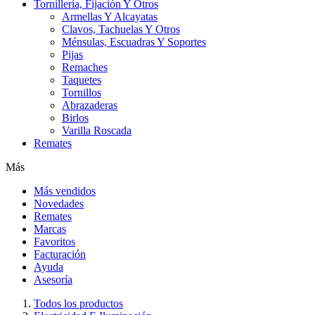
Tornillería, Fijación Y Otros
Armellas Y Alcayatas
Clavos, Tachuelas Y Otros
Ménsulas, Escuadras Y Soportes
Pijas
Remaches
Taquetes
Tornillos
Abrazaderas
Birlos
Varilla Roscada
Remates
Más
Más vendidos
Novedades
Remates
Marcas
Favoritos
Facturación
Ayuda
Asesoría
Todos los productos