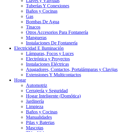
Llaves y Válvulas
Tuberías Y Conexiones
Baños y Cocinas
Gas
Bombas De Agua
Tinacos
Otros Accesorios Para Fontanería
Mangueras
Instalaciones De Fontanería
Electricidad E Iluminación
Lámparas, Focos y Luces
Electrónica y Proyectos
Instalaciones Eléctricas
Apagadores, Contactos, Portalámparas y Clavijas
Extensiones Y Multicontactos
Hogar
Automotriz
Cerrajería y Seguridad
Hogar Inteligente (Domótica)
Jardinería
Limpieza
Baños y Cocinas
Manualidades
Pilas y Baterias
Mascotas