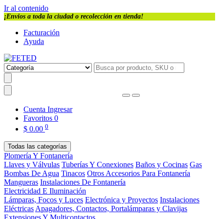
Ir al contenido
¡Envios a toda la ciudad o recolección en tienda!
Facturación
Ayuda
Cuenta
Ingresar
Favoritos
0
0
$
0.00
Todas las categorías
Plomería Y Fontanería
Llaves y Válvulas
Tuberías Y Conexiones
Baños y Cocinas
Gas
Bombas De Agua
Tinacos
Otros Accesorios Para Fontanería
Mangueras
Instalaciones De Fontanería
Electricidad E Iluminación
Lámparas, Focos y Luces
Electrónica y Proyectos
Instalaciones
Eléctricas
Apagadores, Contactos, Portalámparas y Clavijas
Extensiones Y Multicontactos