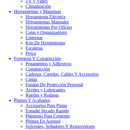
TV y Video
Climatización
Herramientas y Maquinas
Herramienta Eléctrica
Herramientas Manuales
Herramientas Por Ofícios
Cajas y Organizadores
Linternas
Kits De Herramientas
Escaleras
Pesca
Ferretería Y Construcción
Pegamentos y Adhesivos
Construcción
Cadenas, Cuerdas, Cables Y Accesorios
Cintas
Equipo De Protección Personal
Aceites y Lubricantes
Ruedas y Rodajas
Pintura Y Acabados
Accesorios Para Pintar
Esmalte Secado Rapido
Pigmento Para Cemento
Pintura En Aerosol
Solventes, Selladores Y Removedores