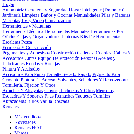
Hogar
Automotriz
Cerrajería y Seguridad
Hogar Inteligente (Domótica)
Jardinería
Limpieza
Baños y Cocinas
Manualidades
Pilas y Baterias
Mascotas
TV y Video
Climatización
Herramientas y Maquinas
Herramienta Eléctrica
Herramientas Manuales
Herramientas Por
Ofícios
Cajas y Organizadores
Linternas
Kits De Herramientas
Escaleras
Pesca
Ferretería Y Construcción
Pegamentos y Adhesivos
Construcción
Cadenas, Cuerdas, Cables Y
Accesorios
Cintas
Equipo De Protección Personal
Aceites y
Lubricantes
Ruedas y Rodajas
Pintura Y Acabados
Accesorios Para Pintar
Esmalte Secado Rapido
Pigmento Para
Cemento
Pintura En Aerosol
Solventes, Selladores Y Removedores
Tornillería, Fijación Y Otros
Armellas Y Alcayatas
Clavos, Tachuelas Y Otros
Ménsulas,
Escuadras Y Soportes
Pijas
Remaches
Taquetes
Tornillos
Abrazaderas
Birlos
Varilla Roscada
Remates
Más vendidos
Novedades
Remates
HOT
Marcas