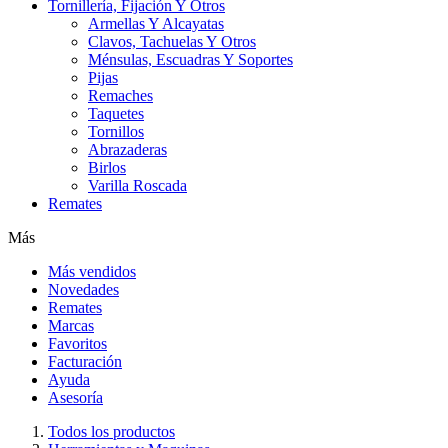
Tornillería, Fijación Y Otros
Armellas Y Alcayatas
Clavos, Tachuelas Y Otros
Ménsulas, Escuadras Y Soportes
Pijas
Remaches
Taquetes
Tornillos
Abrazaderas
Birlos
Varilla Roscada
Remates
Más
Más vendidos
Novedades
Remates
Marcas
Favoritos
Facturación
Ayuda
Asesoría
Todos los productos