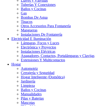
Llaves y Válvulas
Tuberías Y Conexiones
Baños y Cocinas
Gas
Bombas De Agua
Tinacos
Otros Accesorios Para Fontanería
Mangueras
Instalaciones De Fontanería
Electricidad E Iluminación
Lámparas, Focos y Luces
Electrónica y Proyectos
Instalaciones Eléctricas
Apagadores, Contactos, Portalámparas y Clavijas
Extensiones Y Multicontactos
Hogar
Automotriz
Cerrajería y Seguridad
Hogar Inteligente (Domótica)
Jardinería
Limpieza
Baños y Cocinas
Manualidades
Pilas y Baterias
Mascotas