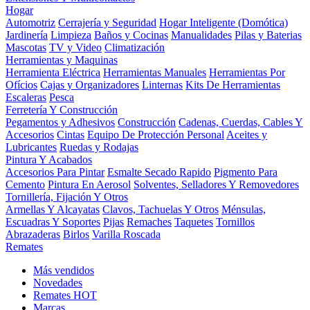
Hogar
Automotriz
Cerrajería y Seguridad
Hogar Inteligente (Domótica)
Jardinería
Limpieza
Baños y Cocinas
Manualidades
Pilas y Baterias
Mascotas
TV y Video
Climatización
Herramientas y Maquinas
Herramienta Eléctrica
Herramientas Manuales
Herramientas Por
Ofícios
Cajas y Organizadores
Linternas
Kits De Herramientas
Escaleras
Pesca
Ferretería Y Construcción
Pegamentos y Adhesivos
Construcción
Cadenas, Cuerdas, Cables Y
Accesorios
Cintas
Equipo De Protección Personal
Aceites y
Lubricantes
Ruedas y Rodajas
Pintura Y Acabados
Accesorios Para Pintar
Esmalte Secado Rapido
Pigmento Para
Cemento
Pintura En Aerosol
Solventes, Selladores Y Removedores
Tornillería, Fijación Y Otros
Armellas Y Alcayatas
Clavos, Tachuelas Y Otros
Ménsulas,
Escuadras Y Soportes
Pijas
Remaches
Taquetes
Tornillos
Abrazaderas
Birlos
Varilla Roscada
Remates
Más vendidos
Novedades
Remates
HOT
Marcas