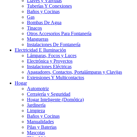
Llaves y Válvulas
Tuberías Y Conexiones
Baños y Cocinas
Gas
Bombas De Agua
Tinacos
Otros Accesorios Para Fontanería
Mangueras
Instalaciones De Fontanería
Electricidad E Iluminación
Lámparas, Focos y Luces
Electrónica y Proyectos
Instalaciones Eléctricas
Apagadores, Contactos, Portalámparas y Clavijas
Extensiones Y Multicontactos
Hogar
Automotriz
Cerrajería y Seguridad
Hogar Inteligente (Domótica)
Jardinería
Limpieza
Baños y Cocinas
Manualidades
Pilas y Baterias
Mascotas