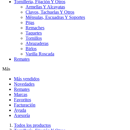
Tornillería, Fijación Y Otros
Armellas Y Alcayatas
Clavos, Tachuelas Y Otros
Ménsulas, Escuadras Y Soportes
Pijas
Remaches
Taquetes
Tornillos
Abrazaderas
Birlos
Varilla Roscada
Remates
Más
Más vendidos
Novedades
Remates
Marcas
Favoritos
Facturación
Ayuda
Asesoría
Todos los productos