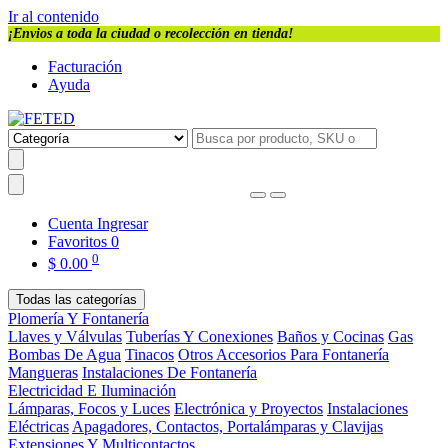
Ir al contenido
¡Envios a toda la ciudad o recolección en tienda!
Facturación
Ayuda
Cuenta
Ingresar
Favoritos
0
0
$
0.00
Todas las categorías
Plomería Y Fontanería
Llaves y Válvulas
Tuberías Y Conexiones
Baños y Cocinas
Gas
Bombas De Agua
Tinacos
Otros Accesorios Para Fontanería
Mangueras
Instalaciones De Fontanería
Electricidad E Iluminación
Lámparas, Focos y Luces
Electrónica y Proyectos
Instalaciones
Eléctricas
Apagadores, Contactos, Portalámparas y Clavijas
Extensiones Y Multicontactos