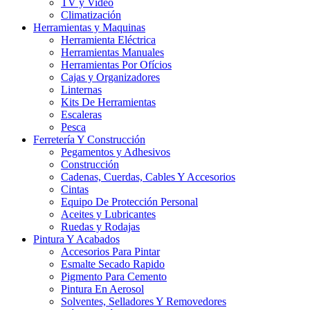
TV y Video
Climatización
Herramientas y Maquinas
Herramienta Eléctrica
Herramientas Manuales
Herramientas Por Ofícios
Cajas y Organizadores
Linternas
Kits De Herramientas
Escaleras
Pesca
Ferretería Y Construcción
Pegamentos y Adhesivos
Construcción
Cadenas, Cuerdas, Cables Y Accesorios
Cintas
Equipo De Protección Personal
Aceites y Lubricantes
Ruedas y Rodajas
Pintura Y Acabados
Accesorios Para Pintar
Esmalte Secado Rapido
Pigmento Para Cemento
Pintura En Aerosol
Solventes, Selladores Y Removedores