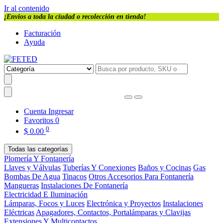
Ir al contenido
¡Envios a toda la ciudad o recolección en tienda!
Facturación
Ayuda
Cuenta
Ingresar
Favoritos
0
0
$
0.00
Todas las categorías
Plomería Y Fontanería
Llaves y Válvulas
Tuberías Y Conexiones
Baños y Cocinas
Gas
Bombas De Agua
Tinacos
Otros Accesorios Para Fontanería
Mangueras
Instalaciones De Fontanería
Electricidad E Iluminación
Lámparas, Focos y Luces
Electrónica y Proyectos
Instalaciones
Eléctricas
Apagadores, Contactos, Portalámparas y Clavijas
Extensiones Y Multicontactos