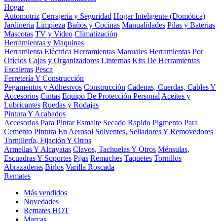
Hogar
Automotriz
Cerrajería y Seguridad
Hogar Inteligente (Domótica)
Jardinería
Limpieza
Baños y Cocinas
Manualidades
Pilas y Baterias
Mascotas
TV y Video
Climatización
Herramientas y Maquinas
Herramienta Eléctrica
Herramientas Manuales
Herramientas Por
Ofícios
Cajas y Organizadores
Linternas
Kits De Herramientas
Escaleras
Pesca
Ferretería Y Construcción
Pegamentos y Adhesivos
Construcción
Cadenas, Cuerdas, Cables Y
Accesorios
Cintas
Equipo De Protección Personal
Aceites y
Lubricantes
Ruedas y Rodajas
Pintura Y Acabados
Accesorios Para Pintar
Esmalte Secado Rapido
Pigmento Para
Cemento
Pintura En Aerosol
Solventes, Selladores Y Removedores
Tornillería, Fijación Y Otros
Armellas Y Alcayatas
Clavos, Tachuelas Y Otros
Ménsulas,
Escuadras Y Soportes
Pijas
Remaches
Taquetes
Tornillos
Abrazaderas
Birlos
Varilla Roscada
Remates
Más vendidos
Novedades
Remates
HOT
Marcas