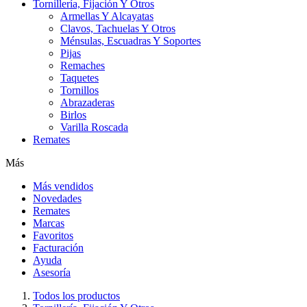
Tornillería, Fijación Y Otros
Armellas Y Alcayatas
Clavos, Tachuelas Y Otros
Ménsulas, Escuadras Y Soportes
Pijas
Remaches
Taquetes
Tornillos
Abrazaderas
Birlos
Varilla Roscada
Remates
Más
Más vendidos
Novedades
Remates
Marcas
Favoritos
Facturación
Ayuda
Asesoría
Todos los productos