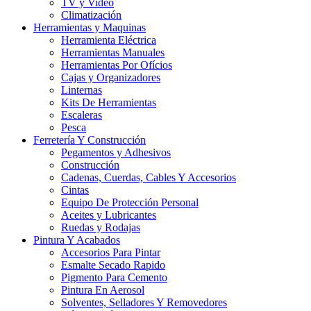
TV y Video
Climatización
Herramientas y Maquinas
Herramienta Eléctrica
Herramientas Manuales
Herramientas Por Ofícios
Cajas y Organizadores
Linternas
Kits De Herramientas
Escaleras
Pesca
Ferretería Y Construcción
Pegamentos y Adhesivos
Construcción
Cadenas, Cuerdas, Cables Y Accesorios
Cintas
Equipo De Protección Personal
Aceites y Lubricantes
Ruedas y Rodajas
Pintura Y Acabados
Accesorios Para Pintar
Esmalte Secado Rapido
Pigmento Para Cemento
Pintura En Aerosol
Solventes, Selladores Y Removedores