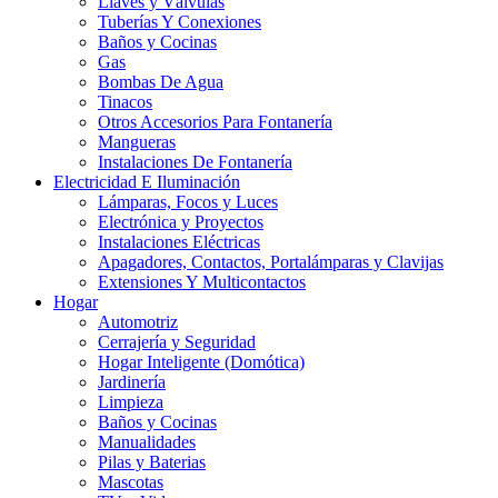
Llaves y Válvulas
Tuberías Y Conexiones
Baños y Cocinas
Gas
Bombas De Agua
Tinacos
Otros Accesorios Para Fontanería
Mangueras
Instalaciones De Fontanería
Electricidad E Iluminación
Lámparas, Focos y Luces
Electrónica y Proyectos
Instalaciones Eléctricas
Apagadores, Contactos, Portalámparas y Clavijas
Extensiones Y Multicontactos
Hogar
Automotriz
Cerrajería y Seguridad
Hogar Inteligente (Domótica)
Jardinería
Limpieza
Baños y Cocinas
Manualidades
Pilas y Baterias
Mascotas