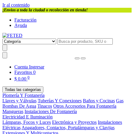
Ir al contenido
¡Envios a toda la ciudad o recolección en tienda!
Facturación
Ayuda
Cuenta
Ingresar
Favoritos
0
0
$
0.00
Todas las categorías
Plomería Y Fontanería
Llaves y Válvulas
Tuberías Y Conexiones
Baños y Cocinas
Gas
Bombas De Agua
Tinacos
Otros Accesorios Para Fontanería
Mangueras
Instalaciones De Fontanería
Electricidad E Iluminación
Lámparas, Focos y Luces
Electrónica y Proyectos
Instalaciones
Eléctricas
Apagadores, Contactos, Portalámparas y Clavijas
Extensiones Y Multicontactos