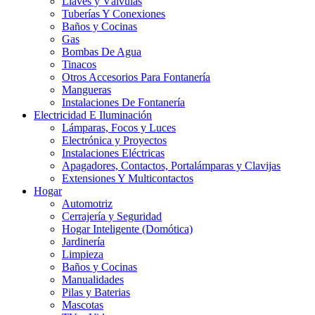
Llaves y Válvulas
Tuberías Y Conexiones
Baños y Cocinas
Gas
Bombas De Agua
Tinacos
Otros Accesorios Para Fontanería
Mangueras
Instalaciones De Fontanería
Electricidad E Iluminación
Lámparas, Focos y Luces
Electrónica y Proyectos
Instalaciones Eléctricas
Apagadores, Contactos, Portalámparas y Clavijas
Extensiones Y Multicontactos
Hogar
Automotriz
Cerrajería y Seguridad
Hogar Inteligente (Domótica)
Jardinería
Limpieza
Baños y Cocinas
Manualidades
Pilas y Baterias
Mascotas