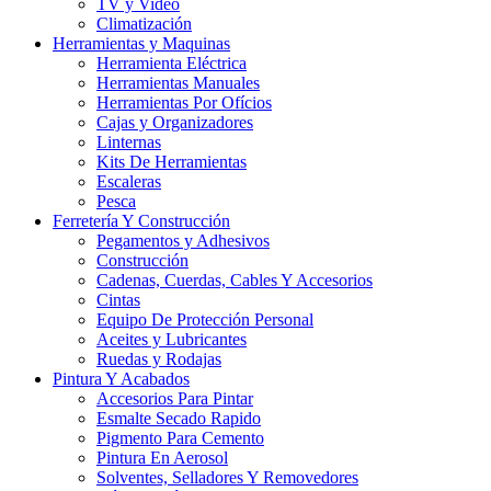
TV y Video
Climatización
Herramientas y Maquinas
Herramienta Eléctrica
Herramientas Manuales
Herramientas Por Ofícios
Cajas y Organizadores
Linternas
Kits De Herramientas
Escaleras
Pesca
Ferretería Y Construcción
Pegamentos y Adhesivos
Construcción
Cadenas, Cuerdas, Cables Y Accesorios
Cintas
Equipo De Protección Personal
Aceites y Lubricantes
Ruedas y Rodajas
Pintura Y Acabados
Accesorios Para Pintar
Esmalte Secado Rapido
Pigmento Para Cemento
Pintura En Aerosol
Solventes, Selladores Y Removedores