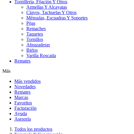
Tornillería, Fijación Y Otros
Armellas Y Alcayatas
Clavos, Tachuelas Y Otros
Ménsulas, Escuadras Y Soportes
Pijas
Remaches
Taquetes
Tornillos
Abrazaderas
Birlos
Varilla Roscada
Remates
Más
Más vendidos
Novedades
Remates
Marcas
Favoritos
Facturación
Ayuda
Asesoría
Todos los productos