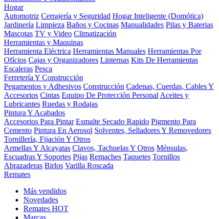
Hogar
Automotriz
Cerrajería y Seguridad
Hogar Inteligente (Domótica)
Jardinería
Limpieza
Baños y Cocinas
Manualidades
Pilas y Baterias
Mascotas
TV y Video
Climatización
Herramientas y Maquinas
Herramienta Eléctrica
Herramientas Manuales
Herramientas Por
Ofícios
Cajas y Organizadores
Linternas
Kits De Herramientas
Escaleras
Pesca
Ferretería Y Construcción
Pegamentos y Adhesivos
Construcción
Cadenas, Cuerdas, Cables Y
Accesorios
Cintas
Equipo De Protección Personal
Aceites y
Lubricantes
Ruedas y Rodajas
Pintura Y Acabados
Accesorios Para Pintar
Esmalte Secado Rapido
Pigmento Para
Cemento
Pintura En Aerosol
Solventes, Selladores Y Removedores
Tornillería, Fijación Y Otros
Armellas Y Alcayatas
Clavos, Tachuelas Y Otros
Ménsulas,
Escuadras Y Soportes
Pijas
Remaches
Taquetes
Tornillos
Abrazaderas
Birlos
Varilla Roscada
Remates
Más vendidos
Novedades
Remates
HOT
Marcas