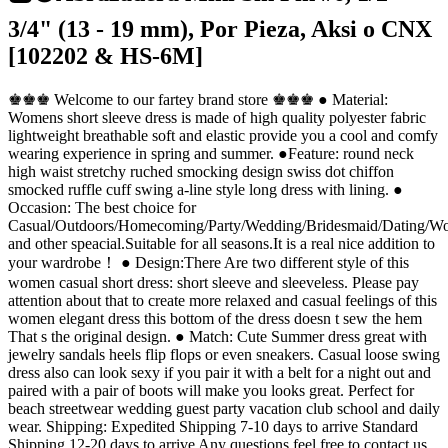
3/4" (13 - 19 mm), Por Pieza, Aksi o CNX
[102202 & HS-6M]
♚♚♚ Welcome to our fartey brand store ♚♚♚ ● Material:
Womens short sleeve dress is made of high quality polyester fabric
lightweight breathable soft and elastic provide you a cool and comfy
wearing experience in spring and summer. ●Feature: round neck
high waist stretchy ruched smocking design swiss dot chiffon
smocked ruffle cuff swing a-line style long dress with lining. ●
Occasion: The best choice for
Casual/Outdoors/Homecoming/Party/Wedding/Bridesmaid/Dating/W
and other speacial.Suitable for all seasons.It is a real nice addition to
your wardrobe！ ● Design:There Are two different style of this
women casual short dress: short sleeve and sleeveless. Please pay
attention about that to create more relaxed and casual feelings of this
women elegant dress this bottom of the dress doesn t sew the hem
That s the original design. ● Match: Cute Summer dress great with
jewelry sandals heels flip flops or even sneakers. Casual loose swing
dress also can look sexy if you pair it with a belt for a night out and
paired with a pair of boots will make you looks great. Perfect for
beach streetwear wedding guest party vacation club school and daily
wear. Shipping: Expedited Shipping 7-10 days to arrive Standard
Shipping 12-20 days to arrive Any questions feel free to contact us.