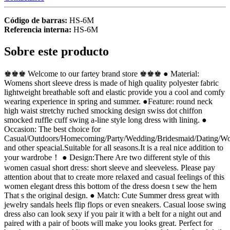
Código de barras:
HS-6M
Referencia interna:
HS-6M
Sobre este producto
♚♚♚ Welcome to our fartey brand store ♚♚♚ ● Material:
Womens short sleeve dress is made of high quality polyester fabric
lightweight breathable soft and elastic provide you a cool and comfy
wearing experience in spring and summer. ●Feature: round neck
high waist stretchy ruched smocking design swiss dot chiffon
smocked ruffle cuff swing a-line style long dress with lining. ●
Occasion: The best choice for
Casual/Outdoors/Homecoming/Party/Wedding/Bridesmaid/Dating/W
and other speacial.Suitable for all seasons.It is a real nice addition to
your wardrobe！ ● Design:There Are two different style of this
women casual short dress: short sleeve and sleeveless. Please pay
attention about that to create more relaxed and casual feelings of this
women elegant dress this bottom of the dress doesn t sew the hem
That s the original design. ● Match: Cute Summer dress great with
jewelry sandals heels flip flops or even sneakers. Casual loose swing
dress also can look sexy if you pair it with a belt for a night out and
paired with a pair of boots will make you looks great. Perfect for