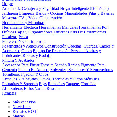
Hogar
Automotriz
Cerrajería y Seguridad
Hogar Inteligente (Domótica)
Jardinería
Limpieza
Baños y Cocinas
Manualidades
Pilas y Baterias
Mascotas
TV y Video
Climatización
Herramientas y Maquinas
Herramienta Eléctrica
Herramientas Manuales
Herramientas Por
Ofícios
Cajas y Organizadores
Linternas
Kits De Herramientas
Escaleras
Pesca
Ferretería Y Construcción
Pegamentos y Adhesivos
Construcción
Cadenas, Cuerdas, Cables Y
Accesorios
Cintas
Equipo De Protección Personal
Aceites y
Lubricantes
Ruedas y Rodajas
Pintura Y Acabados
Accesorios Para Pintar
Esmalte Secado Rapido
Pigmento Para
Cemento
Pintura En Aerosol
Solventes, Selladores Y Removedores
Tornillería, Fijación Y Otros
Armellas Y Alcayatas
Clavos, Tachuelas Y Otros
Ménsulas,
Escuadras Y Soportes
Pijas
Remaches
Taquetes
Tornillos
Abrazaderas
Birlos
Varilla Roscada
Remates
Más vendidos
Novedades
Remates
HOT
Marcas