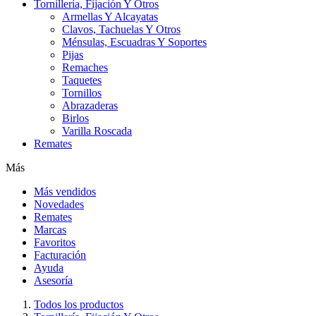
Tornillería, Fijación Y Otros
Armellas Y Alcayatas
Clavos, Tachuelas Y Otros
Ménsulas, Escuadras Y Soportes
Pijas
Remaches
Taquetes
Tornillos
Abrazaderas
Birlos
Varilla Roscada
Remates
Más
Más vendidos
Novedades
Remates
Marcas
Favoritos
Facturación
Ayuda
Asesoría
Todos los productos