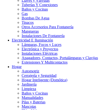
Llaves y Válvulas
Tuberías Y Conexiones
Baños y Cocinas
Gas
Bombas De Agua
Tinacos
Otros Accesorios Para Fontanería
Mangueras
Instalaciones De Fontanería
Electricidad E Iluminación
Lámparas, Focos y Luces
Electrónica y Proyectos
Instalaciones Eléctricas
Apagadores, Contactos, Portalámparas y Clavijas
Extensiones Y Multicontactos
Hogar
Automotriz
Cerrajería y Seguridad
Hogar Inteligente (Domótica)
Jardinería
Limpieza
Baños y Cocinas
Manualidades
Pilas y Baterias
Mascotas