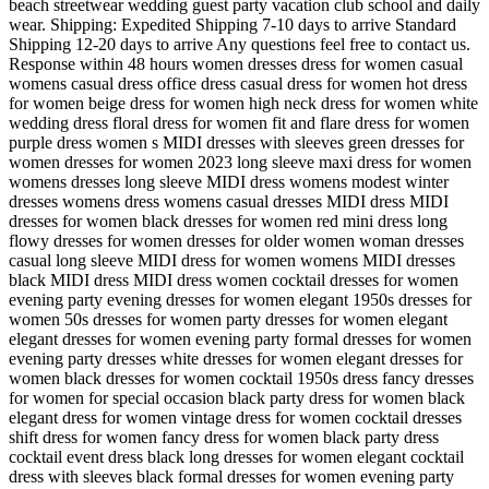
beach streetwear wedding guest party vacation club school and daily
wear. Shipping: Expedited Shipping 7-10 days to arrive Standard
Shipping 12-20 days to arrive Any questions feel free to contact us.
Response within 48 hours women dresses dress for women casual
womens casual dress office dress casual dress for women hot dress
for women beige dress for women high neck dress for women white
wedding dress floral dress for women fit and flare dress for women
purple dress women s MIDI dresses with sleeves green dresses for
women dresses for women 2023 long sleeve maxi dress for women
womens dresses long sleeve MIDI dress womens modest winter
dresses womens dress womens casual dresses MIDI dress MIDI
dresses for women black dresses for women red mini dress long
flowy dresses for women dresses for older women woman dresses
casual long sleeve MIDI dress for women womens MIDI dresses
black MIDI dress MIDI dress women cocktail dresses for women
evening party evening dresses for women elegant 1950s dresses for
women 50s dresses for women party dresses for women elegant
elegant dresses for women evening party formal dresses for women
evening party dresses white dresses for women elegant dresses for
women black dresses for women cocktail 1950s dress fancy dresses
for women for special occasion black party dress for women black
elegant dress for women vintage dress for women cocktail dresses
shift dress for women fancy dress for women black party dress
cocktail event dress black long dresses for women elegant cocktail
dress with sleeves black formal dresses for women evening party