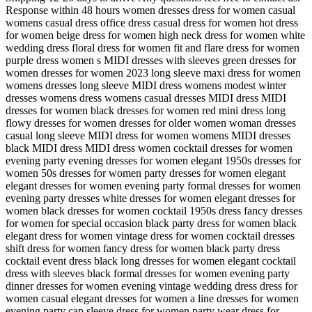
Response within 48 hours women dresses dress for women casual
womens casual dress office dress casual dress for women hot dress
for women beige dress for women high neck dress for women white
wedding dress floral dress for women fit and flare dress for women
purple dress women s MIDI dresses with sleeves green dresses for
women dresses for women 2023 long sleeve maxi dress for women
womens dresses long sleeve MIDI dress womens modest winter
dresses womens dress womens casual dresses MIDI dress MIDI
dresses for women black dresses for women red mini dress long
flowy dresses for women dresses for older women woman dresses
casual long sleeve MIDI dress for women womens MIDI dresses
black MIDI dress MIDI dress women cocktail dresses for women
evening party evening dresses for women elegant 1950s dresses for
women 50s dresses for women party dresses for women elegant
elegant dresses for women evening party formal dresses for women
evening party dresses white dresses for women elegant dresses for
women black dresses for women cocktail 1950s dress fancy dresses
for women for special occasion black party dress for women black
elegant dress for women vintage dress for women cocktail dresses
shift dress for women fancy dress for women black party dress
cocktail event dress black long dresses for women elegant cocktail
dress with sleeves black formal dresses for women evening party
dinner dresses for women evening vintage wedding dress dress for
women casual elegant dresses for women a line dresses for women
evening party cap sleeve dress for women party wear dress for