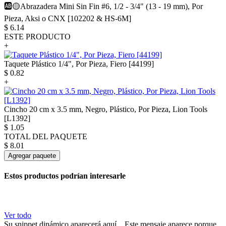
🆎🟡Abrazadera Mini Sin Fin #6, 1/2 - 3/4" (13 - 19 mm), Por
Pieza, Aksi o CNX [102202 & HS-6M]
$
6.14
ESTE PRODUCTO
+
Taquete Plástico 1/4", Por Pieza, Fiero [44199]
$
0.82
+
Cincho 20 cm x 3.5 mm, Negro, Plástico, Por Pieza, Lion Tools
[L1392]
$
1.05
TOTAL DEL PAQUETE
$
8.01
Agregar paquete
Estos productos podrían interesarle
Ver todo
Su snippet dinámico aparecerá aquí... Este mensaje aparece porque