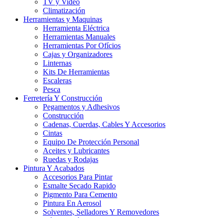
TV y Video
Climatización
Herramientas y Maquinas
Herramienta Eléctrica
Herramientas Manuales
Herramientas Por Ofícios
Cajas y Organizadores
Linternas
Kits De Herramientas
Escaleras
Pesca
Ferretería Y Construcción
Pegamentos y Adhesivos
Construcción
Cadenas, Cuerdas, Cables Y Accesorios
Cintas
Equipo De Protección Personal
Aceites y Lubricantes
Ruedas y Rodajas
Pintura Y Acabados
Accesorios Para Pintar
Esmalte Secado Rapido
Pigmento Para Cemento
Pintura En Aerosol
Solventes, Selladores Y Removedores