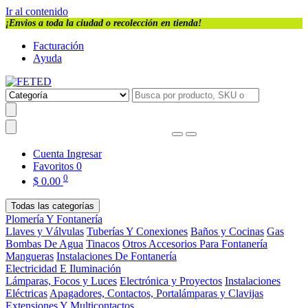
Ir al contenido
¡Envios a toda la ciudad o recolección en tienda!
Facturación
Ayuda
Cuenta
Ingresar
Favoritos
0
0
$
0.00
Todas las categorías
Plomería Y Fontanería
Llaves y Válvulas
Tuberías Y Conexiones
Baños y Cocinas
Gas
Bombas De Agua
Tinacos
Otros Accesorios Para Fontanería
Mangueras
Instalaciones De Fontanería
Electricidad E Iluminación
Lámparas, Focos y Luces
Electrónica y Proyectos
Instalaciones
Eléctricas
Apagadores, Contactos, Portalámparas y Clavijas
Extensiones Y Multicontactos