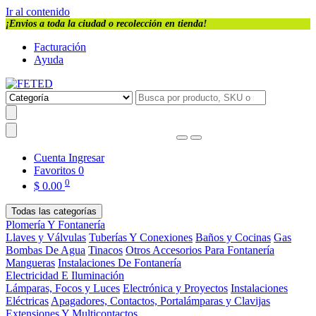
Ir al contenido
¡Envios a toda la ciudad o recolección en tienda!
Facturación
Ayuda
Cuenta
Ingresar
Favoritos
0
0
$
0.00
Todas las categorías
Plomería Y Fontanería
Llaves y Válvulas
Tuberías Y Conexiones
Baños y Cocinas
Gas
Bombas De Agua
Tinacos
Otros Accesorios Para Fontanería
Mangueras
Instalaciones De Fontanería
Electricidad E Iluminación
Lámparas, Focos y Luces
Electrónica y Proyectos
Instalaciones
Eléctricas
Apagadores, Contactos, Portalámparas y Clavijas
Extensiones Y Multicontactos