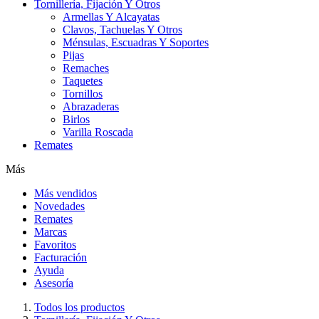
Tornillería, Fijación Y Otros
Armellas Y Alcayatas
Clavos, Tachuelas Y Otros
Ménsulas, Escuadras Y Soportes
Pijas
Remaches
Taquetes
Tornillos
Abrazaderas
Birlos
Varilla Roscada
Remates
Más
Más vendidos
Novedades
Remates
Marcas
Favoritos
Facturación
Ayuda
Asesoría
Todos los productos