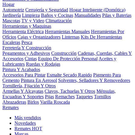
Hogar
Automotriz
Cerrajería y Seguridad
Hogar Inteligente (Domótica)
Jardinería
Limpieza
Baños y Cocinas
Manualidades
Pilas y Baterias
Mascotas
TV y Video
Climatización
Herramientas y Maquinas
Herramienta Eléctrica
Herramientas Manuales
Herramientas Por
Ofícios
Cajas y Organizadores
Linternas
Kits De Herramientas
Escaleras
Pesca
Ferretería Y Construcción
Pegamentos y Adhesivos
Construcción
Cadenas, Cuerdas, Cables Y
Accesorios
Cintas
Equipo De Protección Personal
Aceites y
Lubricantes
Ruedas y Rodajas
Pintura Y Acabados
Accesorios Para Pintar
Esmalte Secado Rapido
Pigmento Para
Cemento
Pintura En Aerosol
Solventes, Selladores Y Removedores
Tornillería, Fijación Y Otros
Armellas Y Alcayatas
Clavos, Tachuelas Y Otros
Ménsulas,
Escuadras Y Soportes
Pijas
Remaches
Taquetes
Tornillos
Abrazaderas
Birlos
Varilla Roscada
Remates
Más vendidos
Novedades
Remates
HOT
Marcas