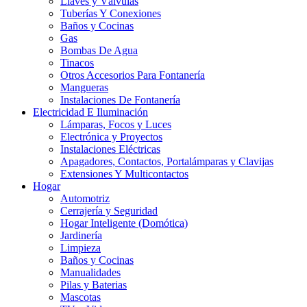
Llaves y Válvulas
Tuberías Y Conexiones
Baños y Cocinas
Gas
Bombas De Agua
Tinacos
Otros Accesorios Para Fontanería
Mangueras
Instalaciones De Fontanería
Electricidad E Iluminación
Lámparas, Focos y Luces
Electrónica y Proyectos
Instalaciones Eléctricas
Apagadores, Contactos, Portalámparas y Clavijas
Extensiones Y Multicontactos
Hogar
Automotriz
Cerrajería y Seguridad
Hogar Inteligente (Domótica)
Jardinería
Limpieza
Baños y Cocinas
Manualidades
Pilas y Baterias
Mascotas