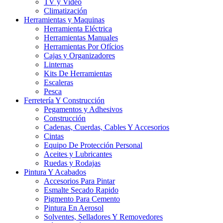
TV y Video
Climatización
Herramientas y Maquinas
Herramienta Eléctrica
Herramientas Manuales
Herramientas Por Ofícios
Cajas y Organizadores
Linternas
Kits De Herramientas
Escaleras
Pesca
Ferretería Y Construcción
Pegamentos y Adhesivos
Construcción
Cadenas, Cuerdas, Cables Y Accesorios
Cintas
Equipo De Protección Personal
Aceites y Lubricantes
Ruedas y Rodajas
Pintura Y Acabados
Accesorios Para Pintar
Esmalte Secado Rapido
Pigmento Para Cemento
Pintura En Aerosol
Solventes, Selladores Y Removedores