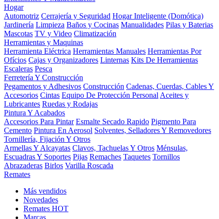
Hogar
Automotriz
Cerrajería y Seguridad
Hogar Inteligente (Domótica)
Jardinería
Limpieza
Baños y Cocinas
Manualidades
Pilas y Baterias
Mascotas
TV y Video
Climatización
Herramientas y Maquinas
Herramienta Eléctrica
Herramientas Manuales
Herramientas Por
Ofícios
Cajas y Organizadores
Linternas
Kits De Herramientas
Escaleras
Pesca
Ferretería Y Construcción
Pegamentos y Adhesivos
Construcción
Cadenas, Cuerdas, Cables Y
Accesorios
Cintas
Equipo De Protección Personal
Aceites y
Lubricantes
Ruedas y Rodajas
Pintura Y Acabados
Accesorios Para Pintar
Esmalte Secado Rapido
Pigmento Para
Cemento
Pintura En Aerosol
Solventes, Selladores Y Removedores
Tornillería, Fijación Y Otros
Armellas Y Alcayatas
Clavos, Tachuelas Y Otros
Ménsulas,
Escuadras Y Soportes
Pijas
Remaches
Taquetes
Tornillos
Abrazaderas
Birlos
Varilla Roscada
Remates
Más vendidos
Novedades
Remates
HOT
Marcas