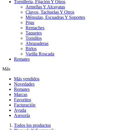
Tornillería, Fijación Y Otros
Armellas Y Alcayatas
Clavos, Tachuelas Y Otros
Ménsulas, Escuadras Y Soportes
Pijas
Remaches
Taquetes
Tornillos
Abrazaderas
Birlos
Varilla Roscada
Remates
Más
Más vendidos
Novedades
Remates
Marcas
Favoritos
Facturación
Ayuda
Asesoría
Todos los productos