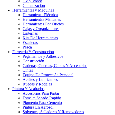
TV y Video
Climatización
Herramientas y Maquinas
Herramienta Eléctrica
Herramientas Manuales
Herramientas Por Ofícios
Cajas y Organizadores
Linternas
Kits De Herramientas
Escaleras
Pesca
Ferretería Y Construcción
Pegamentos y Adhesivos
Construcción
Cadenas, Cuerdas, Cables Y Accesorios
Cintas
Equipo De Protección Personal
Aceites y Lubricantes
Ruedas y Rodajas
Pintura Y Acabados
Accesorios Para Pintar
Esmalte Secado Rapido
Pigmento Para Cemento
Pintura En Aerosol
Solventes, Selladores Y Removedores