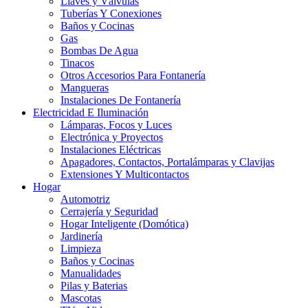
Llaves y Válvulas
Tuberías Y Conexiones
Baños y Cocinas
Gas
Bombas De Agua
Tinacos
Otros Accesorios Para Fontanería
Mangueras
Instalaciones De Fontanería
Electricidad E Iluminación
Lámparas, Focos y Luces
Electrónica y Proyectos
Instalaciones Eléctricas
Apagadores, Contactos, Portalámparas y Clavijas
Extensiones Y Multicontactos
Hogar
Automotriz
Cerrajería y Seguridad
Hogar Inteligente (Domótica)
Jardinería
Limpieza
Baños y Cocinas
Manualidades
Pilas y Baterias
Mascotas