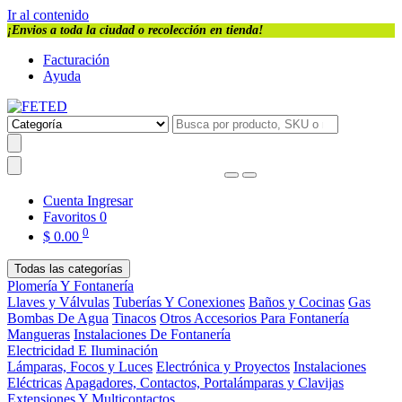
Ir al contenido
¡Envios a toda la ciudad o recolección en tienda!
Facturación
Ayuda
Cuenta
Ingresar
Favoritos
0
0
$
0.00
Todas las categorías
Plomería Y Fontanería
Llaves y Válvulas
Tuberías Y Conexiones
Baños y Cocinas
Gas
Bombas De Agua
Tinacos
Otros Accesorios Para Fontanería
Mangueras
Instalaciones De Fontanería
Electricidad E Iluminación
Lámparas, Focos y Luces
Electrónica y Proyectos
Instalaciones
Eléctricas
Apagadores, Contactos, Portalámparas y Clavijas
Extensiones Y Multicontactos