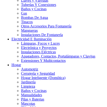
Llaves y Válvulas
Tuberías Y Conexiones
Baños y Cocinas
Gas
Bombas De Agua
Tinacos
Otros Accesorios Para Fontanería
Mangueras
Instalaciones De Fontanería
Electricidad E Iluminación
Lámparas, Focos y Luces
Electrónica y Proyectos
Instalaciones Eléctricas
Apagadores, Contactos, Portalámparas y Clavijas
Extensiones Y Multicontactos
Hogar
Automotriz
Cerrajería y Seguridad
Hogar Inteligente (Domótica)
Jardinería
Limpieza
Baños y Cocinas
Manualidades
Pilas y Baterias
Mascotas