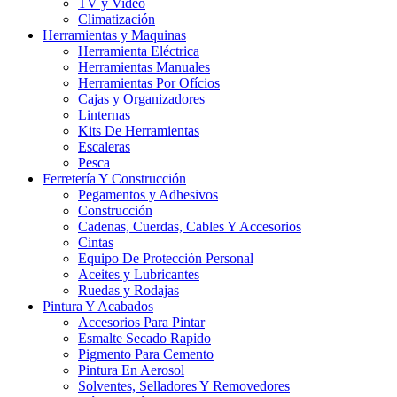
TV y Video
Climatización
Herramientas y Maquinas
Herramienta Eléctrica
Herramientas Manuales
Herramientas Por Ofícios
Cajas y Organizadores
Linternas
Kits De Herramientas
Escaleras
Pesca
Ferretería Y Construcción
Pegamentos y Adhesivos
Construcción
Cadenas, Cuerdas, Cables Y Accesorios
Cintas
Equipo De Protección Personal
Aceites y Lubricantes
Ruedas y Rodajas
Pintura Y Acabados
Accesorios Para Pintar
Esmalte Secado Rapido
Pigmento Para Cemento
Pintura En Aerosol
Solventes, Selladores Y Removedores