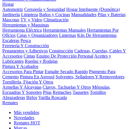
Hogar
Automotriz
Cerrajería y Seguridad
Hogar Inteligente (Domótica)
Jardinería
Limpieza
Baños y Cocinas
Manualidades
Pilas y Baterias
Mascotas
TV y Video
Climatización
Herramientas y Maquinas
Herramienta Eléctrica
Herramientas Manuales
Herramientas Por
Ofícios
Cajas y Organizadores
Linternas
Kits De Herramientas
Escaleras
Pesca
Ferretería Y Construcción
Pegamentos y Adhesivos
Construcción
Cadenas, Cuerdas, Cables Y
Accesorios
Cintas
Equipo De Protección Personal
Aceites y
Lubricantes
Ruedas y Rodajas
Pintura Y Acabados
Accesorios Para Pintar
Esmalte Secado Rapido
Pigmento Para
Cemento
Pintura En Aerosol
Solventes, Selladores Y Removedores
Tornillería, Fijación Y Otros
Armellas Y Alcayatas
Clavos, Tachuelas Y Otros
Ménsulas,
Escuadras Y Soportes
Pijas
Remaches
Taquetes
Tornillos
Abrazaderas
Birlos
Varilla Roscada
Remates
Más vendidos
Novedades
Remates
HOT
Marcas