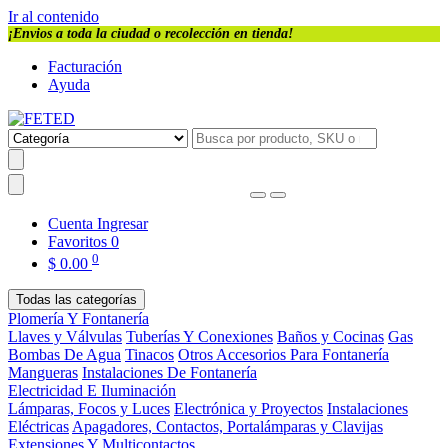
Ir al contenido
¡Envios a toda la ciudad o recolección en tienda!
Facturación
Ayuda
Cuenta
Ingresar
Favoritos
0
0
$
0.00
Todas las categorías
Plomería Y Fontanería
Llaves y Válvulas
Tuberías Y Conexiones
Baños y Cocinas
Gas
Bombas De Agua
Tinacos
Otros Accesorios Para Fontanería
Mangueras
Instalaciones De Fontanería
Electricidad E Iluminación
Lámparas, Focos y Luces
Electrónica y Proyectos
Instalaciones
Eléctricas
Apagadores, Contactos, Portalámparas y Clavijas
Extensiones Y Multicontactos