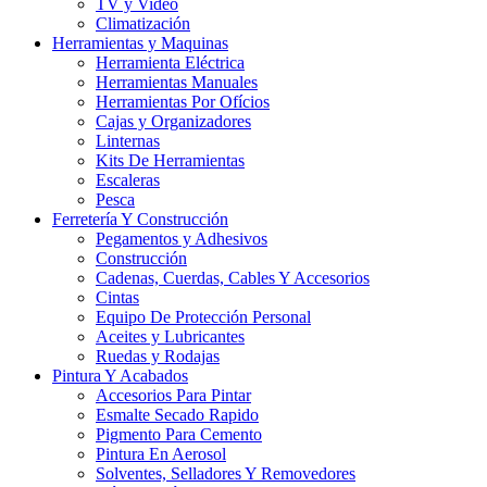
TV y Video
Climatización
Herramientas y Maquinas
Herramienta Eléctrica
Herramientas Manuales
Herramientas Por Ofícios
Cajas y Organizadores
Linternas
Kits De Herramientas
Escaleras
Pesca
Ferretería Y Construcción
Pegamentos y Adhesivos
Construcción
Cadenas, Cuerdas, Cables Y Accesorios
Cintas
Equipo De Protección Personal
Aceites y Lubricantes
Ruedas y Rodajas
Pintura Y Acabados
Accesorios Para Pintar
Esmalte Secado Rapido
Pigmento Para Cemento
Pintura En Aerosol
Solventes, Selladores Y Removedores