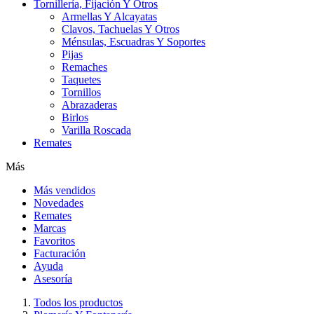
Tornillería, Fijación Y Otros
Armellas Y Alcayatas
Clavos, Tachuelas Y Otros
Ménsulas, Escuadras Y Soportes
Pijas
Remaches
Taquetes
Tornillos
Abrazaderas
Birlos
Varilla Roscada
Remates
Más
Más vendidos
Novedades
Remates
Marcas
Favoritos
Facturación
Ayuda
Asesoría
Todos los productos