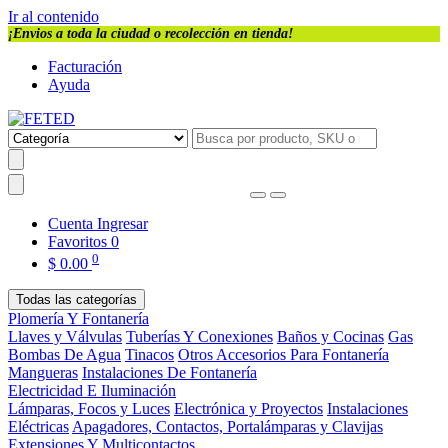
Ir al contenido
¡Envios a toda la ciudad o recolección en tienda!
Facturación
Ayuda
Cuenta
Ingresar
Favoritos
0
0
$
0.00
Todas las categorías
Plomería Y Fontanería
Llaves y Válvulas
Tuberías Y Conexiones
Baños y Cocinas
Gas
Bombas De Agua
Tinacos
Otros Accesorios Para Fontanería
Mangueras
Instalaciones De Fontanería
Electricidad E Iluminación
Lámparas, Focos y Luces
Electrónica y Proyectos
Instalaciones
Eléctricas
Apagadores, Contactos, Portalámparas y Clavijas
Extensiones Y Multicontactos