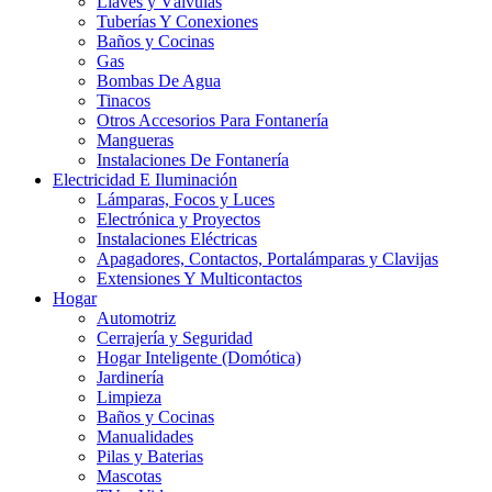
Llaves y Válvulas
Tuberías Y Conexiones
Baños y Cocinas
Gas
Bombas De Agua
Tinacos
Otros Accesorios Para Fontanería
Mangueras
Instalaciones De Fontanería
Electricidad E Iluminación
Lámparas, Focos y Luces
Electrónica y Proyectos
Instalaciones Eléctricas
Apagadores, Contactos, Portalámparas y Clavijas
Extensiones Y Multicontactos
Hogar
Automotriz
Cerrajería y Seguridad
Hogar Inteligente (Domótica)
Jardinería
Limpieza
Baños y Cocinas
Manualidades
Pilas y Baterias
Mascotas