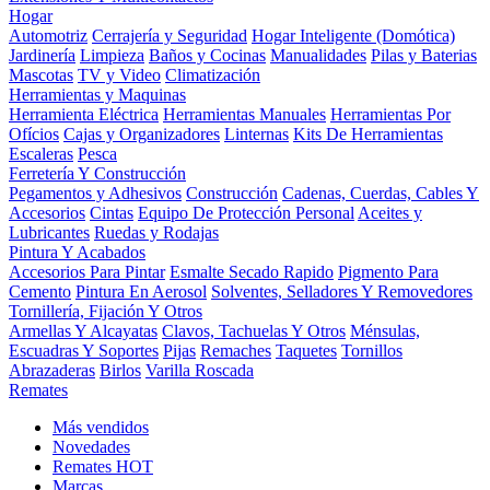
Hogar
Automotriz
Cerrajería y Seguridad
Hogar Inteligente (Domótica)
Jardinería
Limpieza
Baños y Cocinas
Manualidades
Pilas y Baterias
Mascotas
TV y Video
Climatización
Herramientas y Maquinas
Herramienta Eléctrica
Herramientas Manuales
Herramientas Por
Ofícios
Cajas y Organizadores
Linternas
Kits De Herramientas
Escaleras
Pesca
Ferretería Y Construcción
Pegamentos y Adhesivos
Construcción
Cadenas, Cuerdas, Cables Y
Accesorios
Cintas
Equipo De Protección Personal
Aceites y
Lubricantes
Ruedas y Rodajas
Pintura Y Acabados
Accesorios Para Pintar
Esmalte Secado Rapido
Pigmento Para
Cemento
Pintura En Aerosol
Solventes, Selladores Y Removedores
Tornillería, Fijación Y Otros
Armellas Y Alcayatas
Clavos, Tachuelas Y Otros
Ménsulas,
Escuadras Y Soportes
Pijas
Remaches
Taquetes
Tornillos
Abrazaderas
Birlos
Varilla Roscada
Remates
Más vendidos
Novedades
Remates
HOT
Marcas