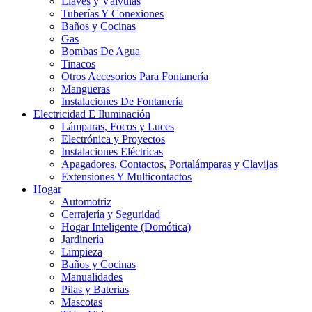
Llaves y Válvulas
Tuberías Y Conexiones
Baños y Cocinas
Gas
Bombas De Agua
Tinacos
Otros Accesorios Para Fontanería
Mangueras
Instalaciones De Fontanería
Electricidad E Iluminación
Lámparas, Focos y Luces
Electrónica y Proyectos
Instalaciones Eléctricas
Apagadores, Contactos, Portalámparas y Clavijas
Extensiones Y Multicontactos
Hogar
Automotriz
Cerrajería y Seguridad
Hogar Inteligente (Domótica)
Jardinería
Limpieza
Baños y Cocinas
Manualidades
Pilas y Baterias
Mascotas