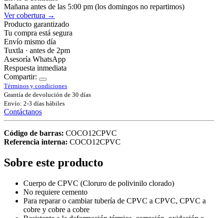
Mañana antes de las 5:00 pm (los domingos no repartimos)
Ver cobertura →
Producto garantizado
Tu compra está segura
Envío mismo día
Tuxtla · antes de 2pm
Asesoría WhatsApp
Respuesta inmediata
Compartir:
Términos y condiciones
Grantía de devolución de 30 días
Envío: 2-3 días hábiles
Contáctanos
Código de barras:
COCO12CPVC
Referencia interna:
COCO12CPVC
Sobre este producto
Cuerpo de CPVC (Cloruro de polivinilo clorado)
No requiere cemento
Para reparar o cambiar tubería de CPVC a CPVC, CPVC a
cobre y cobre a cobre