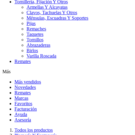
Tornillería, Fijación Y Otros
Armellas Y Alcayatas
Clavos, Tachuelas Y Otros
Ménsulas, Escuadras Y Soportes
Pijas
Remaches
Taquetes
Tornillos
Abrazaderas
Birlos
Varilla Roscada
Remates
Más
Más vendidos
Novedades
Remates
Marcas
Favoritos
Facturación
Ayuda
Asesoría
Todos los productos