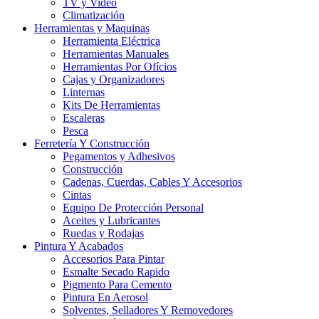
TV y Video
Climatización
Herramientas y Maquinas
Herramienta Eléctrica
Herramientas Manuales
Herramientas Por Ofícios
Cajas y Organizadores
Linternas
Kits De Herramientas
Escaleras
Pesca
Ferretería Y Construcción
Pegamentos y Adhesivos
Construcción
Cadenas, Cuerdas, Cables Y Accesorios
Cintas
Equipo De Protección Personal
Aceites y Lubricantes
Ruedas y Rodajas
Pintura Y Acabados
Accesorios Para Pintar
Esmalte Secado Rapido
Pigmento Para Cemento
Pintura En Aerosol
Solventes, Selladores Y Removedores