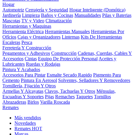
Hogar
Automotriz
Cerrajería y Seguridad
Hogar Inteligente (Domótica)
Jardinería
Limpieza
Baños y Cocinas
Manualidades
Pilas y Baterias
Mascotas
TV y Video
Climatización
Herramientas y Maquinas
Herramienta Eléctrica
Herramientas Manuales
Herramientas Por
Ofícios
Cajas y Organizadores
Linternas
Kits De Herramientas
Escaleras
Pesca
Ferretería Y Construcción
Pegamentos y Adhesivos
Construcción
Cadenas, Cuerdas, Cables Y
Accesorios
Cintas
Equipo De Protección Personal
Aceites y
Lubricantes
Ruedas y Rodajas
Pintura Y Acabados
Accesorios Para Pintar
Esmalte Secado Rapido
Pigmento Para
Cemento
Pintura En Aerosol
Solventes, Selladores Y Removedores
Tornillería, Fijación Y Otros
Armellas Y Alcayatas
Clavos, Tachuelas Y Otros
Ménsulas,
Escuadras Y Soportes
Pijas
Remaches
Taquetes
Tornillos
Abrazaderas
Birlos
Varilla Roscada
Remates
Más vendidos
Novedades
Remates
HOT
Marcas