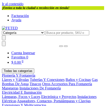
Ir al contenido
¡Envios a toda la ciudad o recolección en tienda!
Facturación
Ayuda
Cuenta
Ingresar
Favoritos
0
0
$
0.00
Todas las categorías
Plomería Y Fontanería
Llaves y Válvulas
Tuberías Y Conexiones
Baños y Cocinas
Gas
Bombas De Agua
Tinacos
Otros Accesorios Para Fontanería
Mangueras
Instalaciones De Fontanería
Electricidad E Iluminación
Lámparas, Focos y Luces
Electrónica y Proyectos
Instalaciones
Eléctricas
Apagadores, Contactos, Portalámparas y Clavijas
Extensiones Y Multicontactos