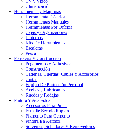
TV y Video
Climatización
Herramientas y Maquinas
Herramienta Eléctrica
Herramientas Manuales
Herramientas Por Ofícios
Cajas y Organizadores
Linternas
Kits De Herramientas
Escaleras
Pesca
Ferretería Y Construcción
Pegamentos y Adhesivos
Construcción
Cadenas, Cuerdas, Cables Y Accesorios
Cintas
Equipo De Protección Personal
Aceites y Lubricantes
Ruedas y Rodajas
Pintura Y Acabados
Accesorios Para Pintar
Esmalte Secado Rapido
Pigmento Para Cemento
Pintura En Aerosol
Solventes, Selladores Y Removedores