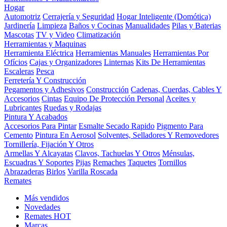
Hogar
Automotriz
Cerrajería y Seguridad
Hogar Inteligente (Domótica)
Jardinería
Limpieza
Baños y Cocinas
Manualidades
Pilas y Baterias
Mascotas
TV y Video
Climatización
Herramientas y Maquinas
Herramienta Eléctrica
Herramientas Manuales
Herramientas Por
Ofícios
Cajas y Organizadores
Linternas
Kits De Herramientas
Escaleras
Pesca
Ferretería Y Construcción
Pegamentos y Adhesivos
Construcción
Cadenas, Cuerdas, Cables Y
Accesorios
Cintas
Equipo De Protección Personal
Aceites y
Lubricantes
Ruedas y Rodajas
Pintura Y Acabados
Accesorios Para Pintar
Esmalte Secado Rapido
Pigmento Para
Cemento
Pintura En Aerosol
Solventes, Selladores Y Removedores
Tornillería, Fijación Y Otros
Armellas Y Alcayatas
Clavos, Tachuelas Y Otros
Ménsulas,
Escuadras Y Soportes
Pijas
Remaches
Taquetes
Tornillos
Abrazaderas
Birlos
Varilla Roscada
Remates
Más vendidos
Novedades
Remates
HOT
Marcas