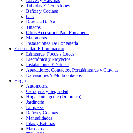
Llaves y Válvulas
Tuberías Y Conexiones
Baños y Cocinas
Gas
Bombas De Agua
Tinacos
Otros Accesorios Para Fontanería
Mangueras
Instalaciones De Fontanería
Electricidad E Iluminación
Lámparas, Focos y Luces
Electrónica y Proyectos
Instalaciones Eléctricas
Apagadores, Contactos, Portalámparas y Clavijas
Extensiones Y Multicontactos
Hogar
Automotriz
Cerrajería y Seguridad
Hogar Inteligente (Domótica)
Jardinería
Limpieza
Baños y Cocinas
Manualidades
Pilas y Baterias
Mascotas