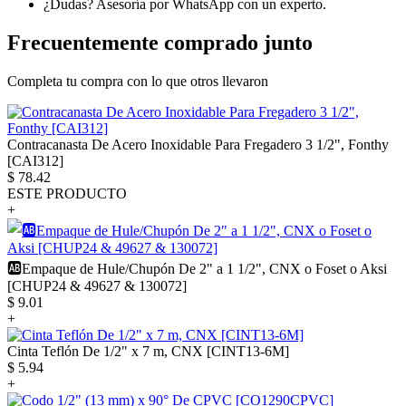
¿Dudas? Asesoría por WhatsApp con un experto.
Frecuentemente comprado junto
Completa tu compra con lo que otros llevaron
Contracanasta De Acero Inoxidable Para Fregadero 3 1/2", Fonthy
[CAI312]
$
78.42
ESTE PRODUCTO
+
🆎Empaque de Hule/Chupón De 2" a 1 1/2", CNX o Foset o Aksi
[CHUP24 & 49627 & 130072]
$
9.01
+
Cinta Teflón De 1/2" x 7 m, CNX [CINT13-6M]
$
5.94
+