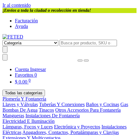
Ir al contenido
¡Envios a toda la ciudad o recolección en tienda!
Facturación
Ayuda
Cuenta
Ingresar
Favoritos
0
0
$
0.00
Todas las categorías
Plomería Y Fontanería
Llaves y Válvulas
Tuberías Y Conexiones
Baños y Cocinas
Gas
Bombas De Agua
Tinacos
Otros Accesorios Para Fontanería
Mangueras
Instalaciones De Fontanería
Electricidad E Iluminación
Lámparas, Focos y Luces
Electrónica y Proyectos
Instalaciones
Eléctricas
Apagadores, Contactos, Portalámparas y Clavijas
Extensiones Y Multicontactos