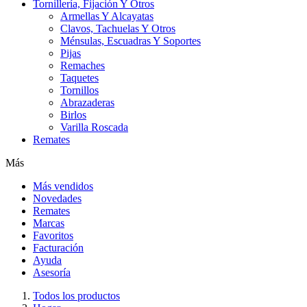
Tornillería, Fijación Y Otros
Armellas Y Alcayatas
Clavos, Tachuelas Y Otros
Ménsulas, Escuadras Y Soportes
Pijas
Remaches
Taquetes
Tornillos
Abrazaderas
Birlos
Varilla Roscada
Remates
Más
Más vendidos
Novedades
Remates
Marcas
Favoritos
Facturación
Ayuda
Asesoría
Todos los productos