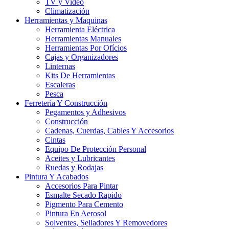
TV y Video
Climatización
Herramientas y Maquinas
Herramienta Eléctrica
Herramientas Manuales
Herramientas Por Ofícios
Cajas y Organizadores
Linternas
Kits De Herramientas
Escaleras
Pesca
Ferretería Y Construcción
Pegamentos y Adhesivos
Construcción
Cadenas, Cuerdas, Cables Y Accesorios
Cintas
Equipo De Protección Personal
Aceites y Lubricantes
Ruedas y Rodajas
Pintura Y Acabados
Accesorios Para Pintar
Esmalte Secado Rapido
Pigmento Para Cemento
Pintura En Aerosol
Solventes, Selladores Y Removedores