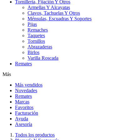
Tornillería, Fijación Y Otros
Armellas Y Alcayatas
Clavos, Tachuelas Y Otros
Ménsulas, Escuadras Y Soportes
Pijas
Remaches
Taquetes
Tornillos
Abrazaderas
Birlos
Varilla Roscada
Remates
Más
Más vendidos
Novedades
Remates
Marcas
Favoritos
Facturación
Ayuda
Asesoría
Todos los productos