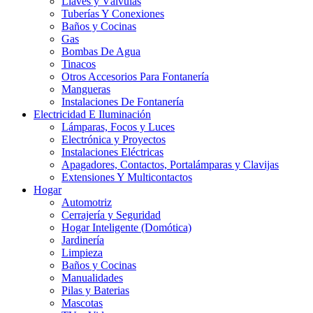
Llaves y Válvulas
Tuberías Y Conexiones
Baños y Cocinas
Gas
Bombas De Agua
Tinacos
Otros Accesorios Para Fontanería
Mangueras
Instalaciones De Fontanería
Electricidad E Iluminación
Lámparas, Focos y Luces
Electrónica y Proyectos
Instalaciones Eléctricas
Apagadores, Contactos, Portalámparas y Clavijas
Extensiones Y Multicontactos
Hogar
Automotriz
Cerrajería y Seguridad
Hogar Inteligente (Domótica)
Jardinería
Limpieza
Baños y Cocinas
Manualidades
Pilas y Baterias
Mascotas