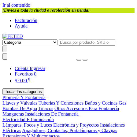
Ir al contenido
¡Envios a toda la ciudad o recolección en tienda!
Facturación
Ayuda
Cuenta
Ingresar
Favoritos
0
0
$
0.00
Todas las categorías
Plomería Y Fontanería
Llaves y Válvulas
Tuberías Y Conexiones
Baños y Cocinas
Gas
Bombas De Agua
Tinacos
Otros Accesorios Para Fontanería
Mangueras
Instalaciones De Fontanería
Electricidad E Iluminación
Lámparas, Focos y Luces
Electrónica y Proyectos
Instalaciones
Eléctricas
Apagadores, Contactos, Portalámparas y Clavijas
Extensiones Y Multicontactos