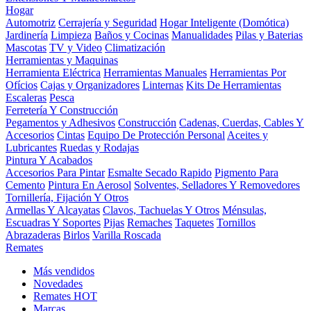
Hogar
Automotriz
Cerrajería y Seguridad
Hogar Inteligente (Domótica)
Jardinería
Limpieza
Baños y Cocinas
Manualidades
Pilas y Baterias
Mascotas
TV y Video
Climatización
Herramientas y Maquinas
Herramienta Eléctrica
Herramientas Manuales
Herramientas Por
Ofícios
Cajas y Organizadores
Linternas
Kits De Herramientas
Escaleras
Pesca
Ferretería Y Construcción
Pegamentos y Adhesivos
Construcción
Cadenas, Cuerdas, Cables Y
Accesorios
Cintas
Equipo De Protección Personal
Aceites y
Lubricantes
Ruedas y Rodajas
Pintura Y Acabados
Accesorios Para Pintar
Esmalte Secado Rapido
Pigmento Para
Cemento
Pintura En Aerosol
Solventes, Selladores Y Removedores
Tornillería, Fijación Y Otros
Armellas Y Alcayatas
Clavos, Tachuelas Y Otros
Ménsulas,
Escuadras Y Soportes
Pijas
Remaches
Taquetes
Tornillos
Abrazaderas
Birlos
Varilla Roscada
Remates
Más vendidos
Novedades
Remates
HOT
Marcas