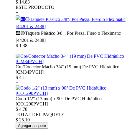
$
14.83
ESTE PRODUCTO
+
🆎🟡Taquete Plástico 3/8", Por Pieza, Fiero o Fleximatic
[44201 & 2488]
$
1.38
+
Cre/Conector Macho 3/4" (19 mm) De PVC Hidráulico
[CM34PVCH]
$
4.11
+
Codo 1/2" (13 mm) x 90° De PVC Hidráulico
[CO1290PVCH]
$
4.78
TOTAL DEL PAQUETE
$
25.10
Agregar paquete