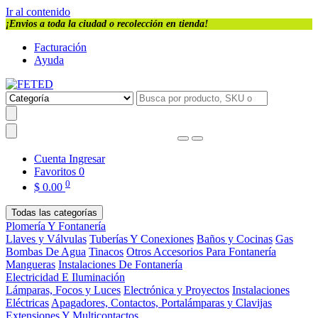
Ir al contenido
¡Envios a toda la ciudad o recolección en tienda!
Facturación
Ayuda
Cuenta
Ingresar
Favoritos
0
0
$
0.00
Todas las categorías
Plomería Y Fontanería
Llaves y Válvulas
Tuberías Y Conexiones
Baños y Cocinas
Gas
Bombas De Agua
Tinacos
Otros Accesorios Para Fontanería
Mangueras
Instalaciones De Fontanería
Electricidad E Iluminación
Lámparas, Focos y Luces
Electrónica y Proyectos
Instalaciones
Eléctricas
Apagadores, Contactos, Portalámparas y Clavijas
Extensiones Y Multicontactos