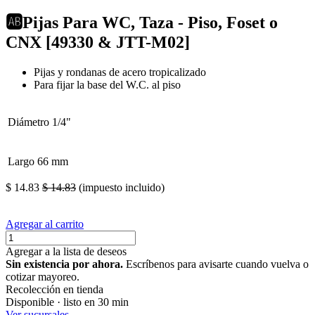
🆎Pijas Para WC, Taza - Piso, Foset o
CNX [49330 & JTT-M02]
Pijas y rondanas de acero tropicalizado
Para fijar la base del W.C. al piso
Diámetro
1/4"
Largo
66 mm
$
14.83
$
14.83
(impuesto incluido)
Agregar al carrito
Agregar a la lista de deseos
Sin existencia por ahora.
Escríbenos para avisarte cuando vuelva o
cotizar mayoreo.
Recolección en tienda
Disponible · listo en 30 min
Ver sucursales →