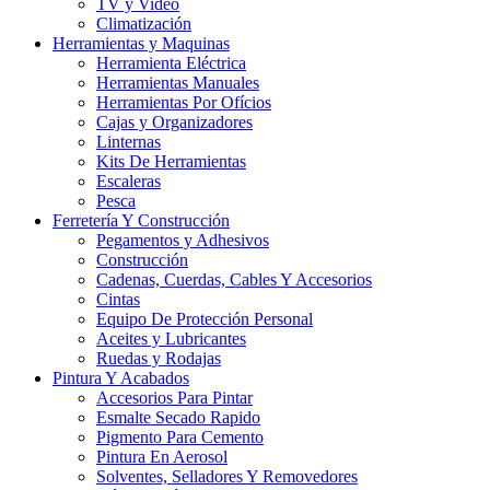
TV y Video
Climatización
Herramientas y Maquinas
Herramienta Eléctrica
Herramientas Manuales
Herramientas Por Ofícios
Cajas y Organizadores
Linternas
Kits De Herramientas
Escaleras
Pesca
Ferretería Y Construcción
Pegamentos y Adhesivos
Construcción
Cadenas, Cuerdas, Cables Y Accesorios
Cintas
Equipo De Protección Personal
Aceites y Lubricantes
Ruedas y Rodajas
Pintura Y Acabados
Accesorios Para Pintar
Esmalte Secado Rapido
Pigmento Para Cemento
Pintura En Aerosol
Solventes, Selladores Y Removedores