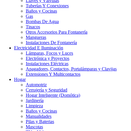
Llaves y Válvulas
Tuberías Y Conexiones
Baños y Cocinas
Gas
Bombas De Agua
Tinacos
Otros Accesorios Para Fontanería
Mangueras
Instalaciones De Fontanería
Electricidad E Iluminación
Lámparas, Focos y Luces
Electrónica y Proyectos
Instalaciones Eléctricas
Apagadores, Contactos, Portalámparas y Clavijas
Extensiones Y Multicontactos
Hogar
Automotriz
Cerrajería y Seguridad
Hogar Inteligente (Domótica)
Jardinería
Limpieza
Baños y Cocinas
Manualidades
Pilas y Baterias
Mascotas