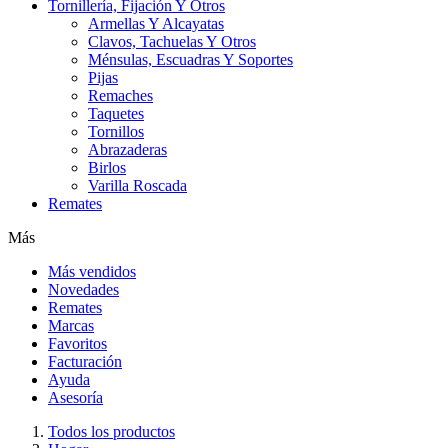
Tornillería, Fijación Y Otros
Armellas Y Alcayatas
Clavos, Tachuelas Y Otros
Ménsulas, Escuadras Y Soportes
Pijas
Remaches
Taquetes
Tornillos
Abrazaderas
Birlos
Varilla Roscada
Remates
Más
Más vendidos
Novedades
Remates
Marcas
Favoritos
Facturación
Ayuda
Asesoría
Todos los productos