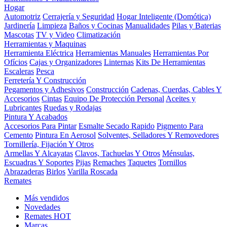
Hogar
Automotriz
Cerrajería y Seguridad
Hogar Inteligente (Domótica)
Jardinería
Limpieza
Baños y Cocinas
Manualidades
Pilas y Baterias
Mascotas
TV y Video
Climatización
Herramientas y Maquinas
Herramienta Eléctrica
Herramientas Manuales
Herramientas Por
Ofícios
Cajas y Organizadores
Linternas
Kits De Herramientas
Escaleras
Pesca
Ferretería Y Construcción
Pegamentos y Adhesivos
Construcción
Cadenas, Cuerdas, Cables Y
Accesorios
Cintas
Equipo De Protección Personal
Aceites y
Lubricantes
Ruedas y Rodajas
Pintura Y Acabados
Accesorios Para Pintar
Esmalte Secado Rapido
Pigmento Para
Cemento
Pintura En Aerosol
Solventes, Selladores Y Removedores
Tornillería, Fijación Y Otros
Armellas Y Alcayatas
Clavos, Tachuelas Y Otros
Ménsulas,
Escuadras Y Soportes
Pijas
Remaches
Taquetes
Tornillos
Abrazaderas
Birlos
Varilla Roscada
Remates
Más vendidos
Novedades
Remates
HOT
Marcas